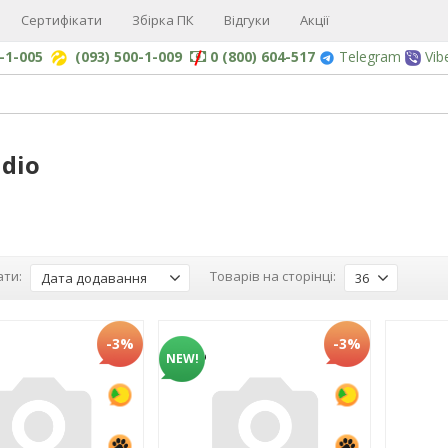
Сертифікати
Збірка ПК
Відгуки
Акції
0-1-005
(093) 500-1-009
0 (800) 604-517
Telegram
Vib
dio
ти:
Товарів на сторінці:
Дата додавання
36
-3%
-3%
NEW!