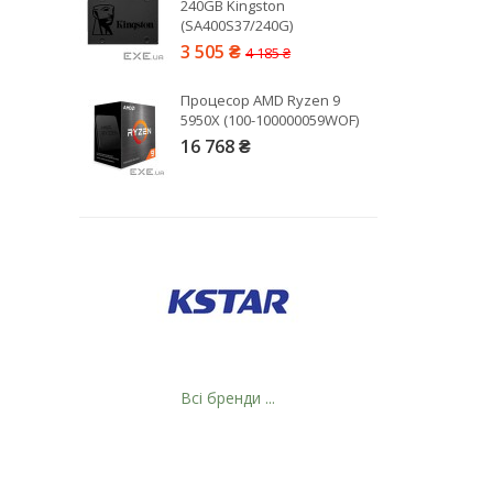
240GB Kingston
(SA400S37/240G)
3 505 ₴
4 185 ₴
Процесор AMD Ryzen 9
5950X (100-100000059WOF)
16 768 ₴
Всі бренди ...