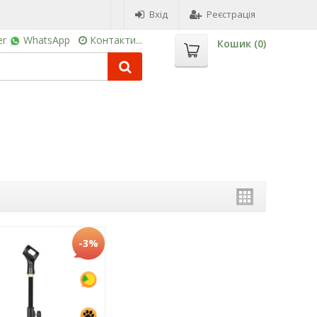
Вхід
Реєстрація
er
WhatsApp
Контакти...
Кошик (
0
)
-3%