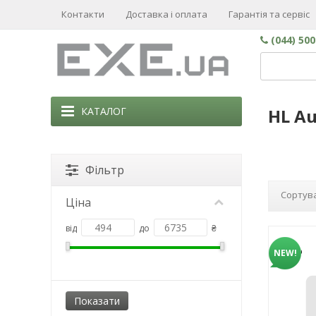
Контакти
Доставка і оплата
Гарантія та сервіс
(044) 50
КАТАЛОГ
HL Au
Фільтр
Сортува
Ціна
від
до
₴
NEW!