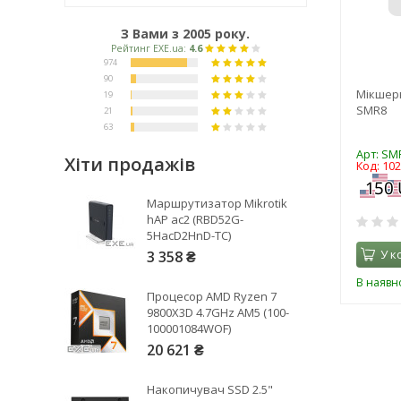
З Вами з 2005 року.
Мікшерн
SMR8
Арт: SM
Хіти продажів
Код: 10
Рейтинг EXE.ua:
4.6
Маршрутизатор Mikrotik
974
hAP ac2 (RBD52G-
5HacD2HnD-TC)
90
У к
3 358 ₴
19
21
В наявно
Процесор AMD Ryzen 7
63
9800X3D 4.7GHz AM5 (100-
100001084WOF)
20 621 ₴
Накопичувач SSD 2.5"