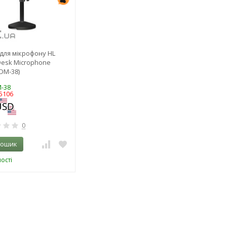
 для мікрофону HL
Desk Microphone
DM-38)
M-38
5106
0
кошик
ості