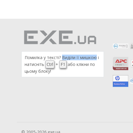
Помилка у тексті?
Виділи її мишкою
і
натисніть
Ctrl
+
F1
або клікни по
цьому блоку!
© 2005-2026 exe.ua