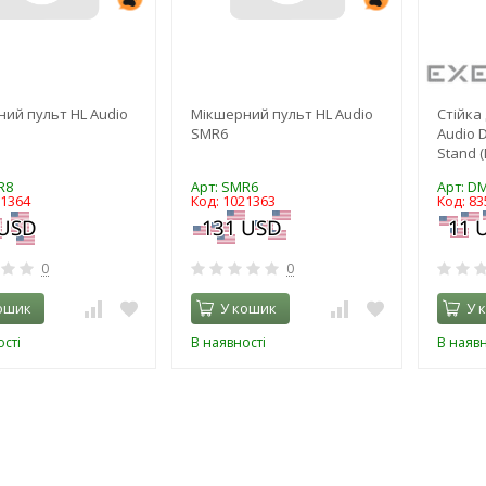
ий пульт HL Audio
Мікшерний пульт HL Audio
Стійка
SMR6
Audio 
Stand (
R8
Арт: SMR6
Арт: D
21364
Код: 1021363
Код: 83
0
0
ошик
У кошик
У 
сті
В наявності
В наявн