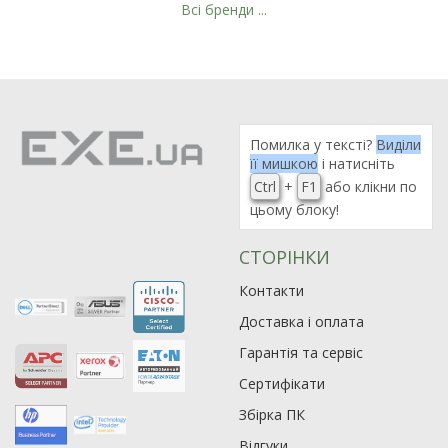
Всі бренди ...
Рейтинг EXE.ua:
4.6
974
90
Помилка у тексті?
Виділи
19
її мишкою
і натисніть
21
Ctrl
+
F1
або клікни по
цьому блоку!
63
СТОРІНКИ
Контакти
Доставка і оплата
Гарантія та сервіс
Сертифікати
Збірка ПК
Відгуки