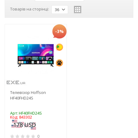
Товарів на сторінці:
36
-3%
Телевізор Hoffson
HF40FHD24S
Арт: HF40FHD24S
Код: 843302
0