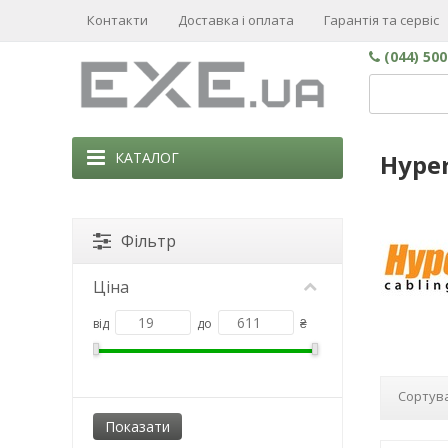
Контакти
Доставка і оплата
Гарантія та сервіс
(044) 50
КАТАЛОГ
Hyper
Фільтр
Ціна
від
до
₴
Сортува