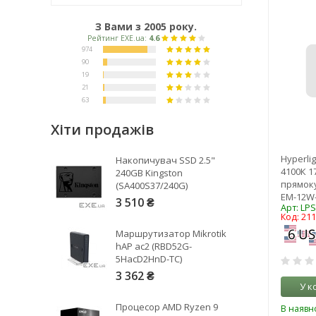
З Вами з 2005 року.
Хіти продажів
Рейтинг EXE.ua:
4.6
Hyperli
Накопичувач SSD 2.5"
974
4100К 1
240GB Kingston
прямоку
(SA400S37/240G)
90
EM-12W
3 510 ₴
19
Арт: LP
Код: 21
21
Маршрутизатор Mikrotik
63
hAP ac2 (RBD52G-
5HacD2HnD-TC)
3 362 ₴
У к
Процесор AMD Ryzen 9
В наявно