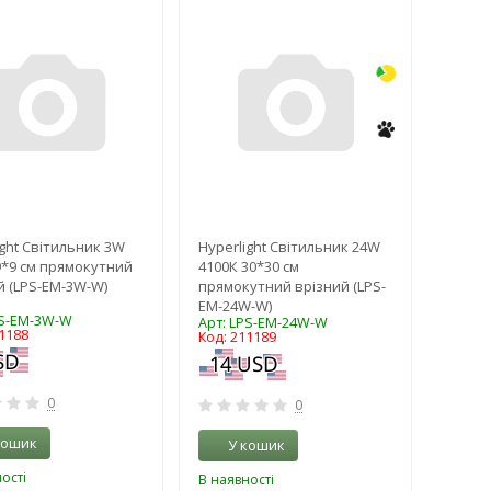
-3%
-3%
ight Світильник 3W
Hyperlight Світильник 24W
9*9 см прямокутний
4100К 30*30 см
й (LPS-EM-3W-W)
прямокутний врізний (LPS-
EM-24W-W)
PS-EM-3W-W
Арт: LPS-EM-24W-W
1188
Код: 211189
0
0
кошик
У кошик
ості
В наявності