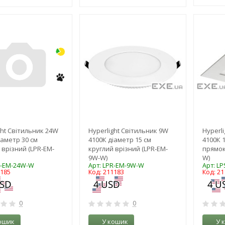
-3%
-3%
ght Світильник 24W
Hyperlight Світильник 9W
Hyperl
іаметр 30 см
4100К діаметр 15 см
4100К 
 врізний (LPR-EM-
круглий врізний (LPR-EM-
прямок
9W-W)
W)
R-EM-24W-W
Арт: LPR-EM-9W-W
Арт: L
1185
Код: 211183
Код: 21
0
0
ошик
У кошик
У 