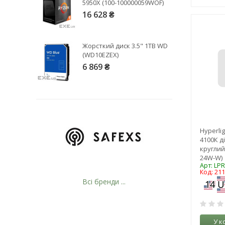
5950X (100-100000059WOF)
16 628 ₴
Жорсткий диск 3.5" 1TB WD
(WD10EZEX)
6 869 ₴
Hyperli
4100К д
круглий
24W-W)
Арт: LP
Код: 21
Всі бренди ...
У к