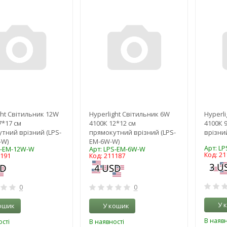
-3%
-3%
ght Світильник 12W
Hyperlight Світильник 6W
Hyperl
7*17 см
4100К 12*12 см
4100К 
тний врізний (LPS-
прямокутний врізний (LPS-
врізни
-W)
EM-6W-W)
Арт: L
S-EM-12W-W
Арт: LPS-EM-6W-W
Код: 21
1191
Код: 211187
0
0
У 
ошик
У кошик
В наявн
сті
В наявності