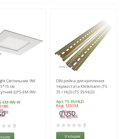
-3%
-3%
ight Світильник 9W
DIN рейка для кріплення
15*15 см
термостата Klinkmann (TS
утний (LPS-EM-9W-
35 / HLD) (TS 35/HLD)
Арт: TS 35/HLD
PS-EM-9W-W
Код: 120134
1180
0
0
У кошик
кошик