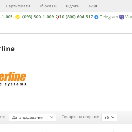
Сертифікати
Збірка ПК
Відгуки
Акції
0-1-005
(093) 500-1-009
0 (800) 604-517
Telegram
Vib
line
ти:
Товарів на сторінці:
Дата додавання
36