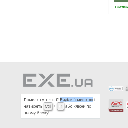
В наявно
Помилка у тексті?
Виділи її мишкою
і
натисніть
Ctrl
+
F1
або клікни по
цьому блоку!