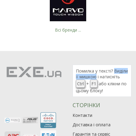
Всі бренди ...
Рейтинг EXE.ua:
4.6
974
Помилка у тексті?
Виділи
її мишкою
і натисніть
90
Ctrl
+
F1
або клікни по
19
цьому блоку!
21
63
СТОРІНКИ
Контакти
Доставка і оплата
Гарантія та сервіс