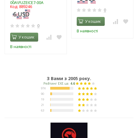
00A\FUZEICE7-00A
Код: 889246
0
У кошик
0
В наявності
У кошик
В наявності
З Вами з 2005 року.