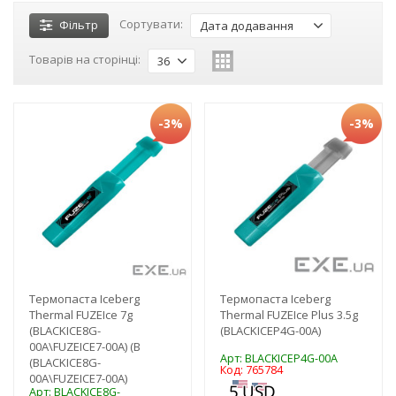
Сортувати:
Фільтр
Дата додавання
Товарів на сторінці:
36
-3%
-3%
Термопаста Iceberg
Термопаста Iceberg
Thermal FUZEIce 7g
Thermal FUZEIce Plus 3.5g
(BLACKICE8G-
(BLACKICEP4G-00A)
00A\FUZEICE7-00A) (B
Арт: BLACKICEP4G-00A
(BLACKICE8G-
Код: 765784
00A\FUZEICE7-00A)
Арт: BLACKICE8G-