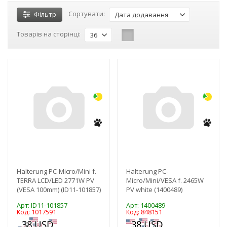
Сортувати:
Фільтр
Дата додавання
Товарів на сторінці:
36
-3%
-3%
NEW!
Halterung PC-Micro/Mini f.
Halterung PC-
TERRA LCD/LED 2771W PV
Micro/Mini/VESA f. 2465W
(VESA 100mm) (ID11-101857)
PV white (1400489)
Арт: ID11-101857
Арт: 1400489
Код: 1017591
Код: 848151