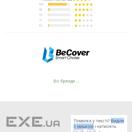
Всі бренди ...
Помилка у тексті?
Виділи
її мишкою
і натисніть