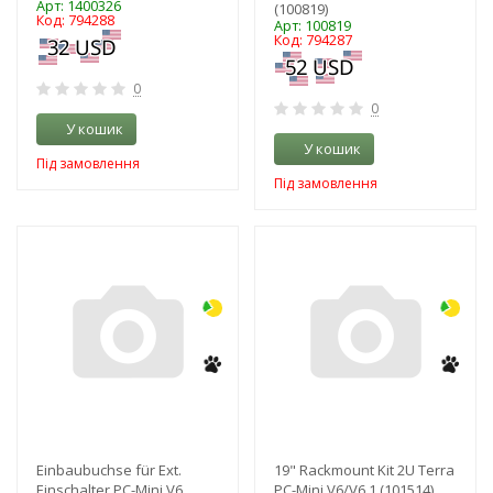
Арт: 1400326
(100819)
Код: 794288
Арт: 100819
Код: 794287
0
0
У кошик
У кошик
Під замовлення
Під замовлення
-3%
-3%
Einbaubuchse für Ext.
19" Rackmount Kit 2U Terra
Einschalter PC-Mini V6
PC-Mini V6/V6.1 (101514)