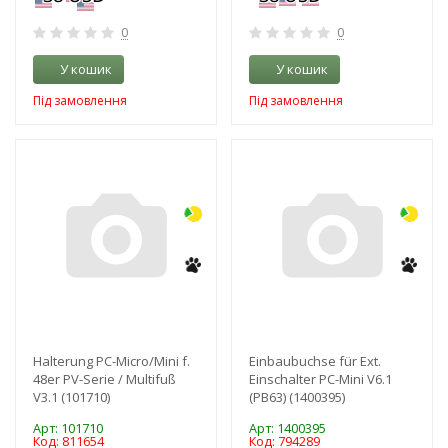
0
0
У кошик
У кошик
Під замовлення
Під замовлення
-3%
-3%
Halterung PC-Micro/Mini f.
Einbaubuchse für Ext.
48er PV-Serie / Multifuß
Einschalter PC-Mini V6.1
V3.1 (101710)
(PB63) (1400395)
Арт: 101710
Арт: 1400395
Код: 811654
Код: 794289