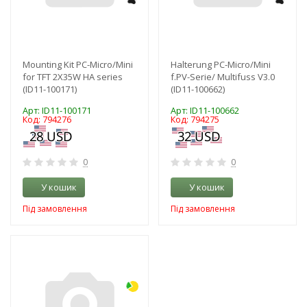
Mounting Kit PC-Micro/Mini
Halterung PC-Micro/Mini
for TFT 2X35W HA series
f.PV-Serie/ Multifuss V3.0
(ID11-100171)
(ID11-100662)
Арт: ID11-100171
Арт: ID11-100662
Код: 794276
Код: 794275
0
0
У кошик
У кошик
Під замовлення
Під замовлення
-3%