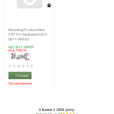
Mounting PC-Micro/Mini
f.TFT PV / Multistand V2.0
(ID11-100332)
Арт: ID11-100332
Код: 794274
0
У кошик
Під замовлення
З Вами з 2005 року.