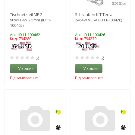
Tischnetzteil MPG
Schrauben KIT Terra
90W/19V/ 2.5mm (ID11-
2464W VESA (ID11-100426)
100462)
Арт: ID11-100462
Арт: ID11-100426
Код: 794280
Код: 794279
0
0
У кошик
У кошик
Під замовлення
Під замовлення
-3%
-3%