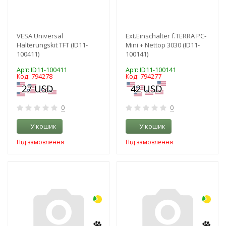
VESA Universal
Ext.Einschalter f.TERRA PC-
Halterungskit TFT (ID11-
Mini + Nettop 3030 (ID11-
100411)
100141)
Арт: ID11-100411
Арт: ID11-100141
Код: 794278
Код: 794277
0
0
У кошик
У кошик
Під замовлення
Під замовлення
-3%
-3%