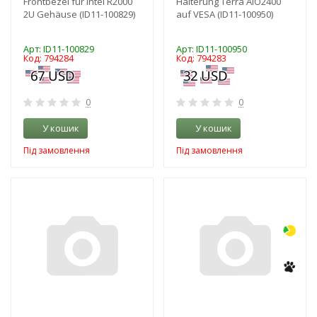
Frontbezel für Intel R2000
Halterung Terra AIO2400
2U Gehäuse (ID11-100829)
auf VESA (ID11-100950)
Арт: ID11-100829
Арт: ID11-100950
Код: 794284
Код: 794283
0
0
У кошик
У кошик
Під замовлення
Під замовлення
-3%
-3%