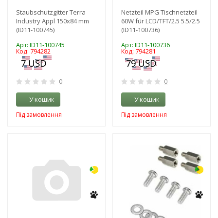
Staubschutzgitter Terra
Netzteil MPG Tischnetzteil
Industry Appl 150x84 mm
60W für LCD/TFT/2.5 5.5/2.5
(ID11-100745)
(ID11-100736)
Арт: ID11-100745
Арт: ID11-100736
Код: 794282
Код: 794281
0
0
У кошик
У кошик
Під замовлення
Під замовлення
-3%
-3%