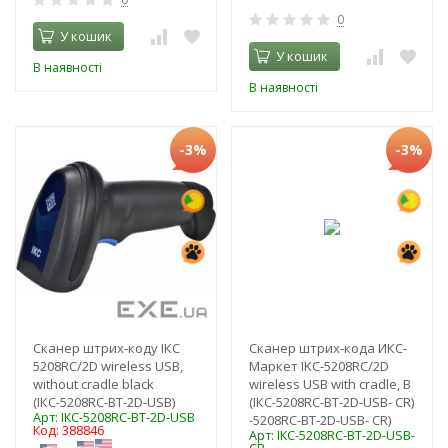
0
У кошик
У кошик
В наявності
В наявності
-3%
-3%
Сканер штрих-коду ІКС
Сканер штрих-кода ИКС-
5208RC/2D wireless USB,
Маркет IKC-5208RC/2D
without cradle black
wireless USB with cradle, B
(ІКС-5208RC-BT-2D-USB)
(ІКС-5208RC-BT-2D-USB- CR)
Арт: ІКС-5208RC-BT-2D-USB
-5208RC-BT-2D-USB- CR)
Код: 388846
Арт: ІКС-5208RC-BT-2D-USB-