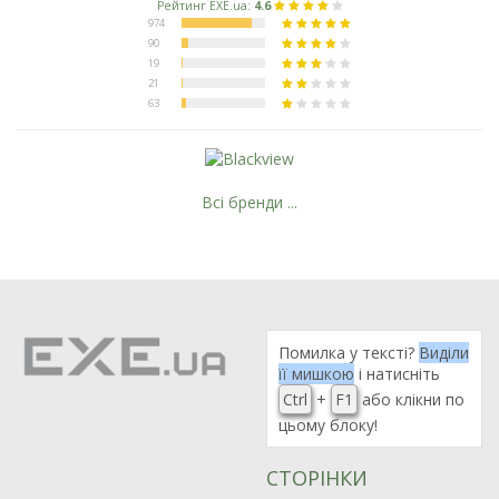
Всі бренди ...
Помилка у тексті?
Виділи
її мишкою
і натисніть
Ctrl
+
F1
або клікни по
цьому блоку!
СТОРІНКИ