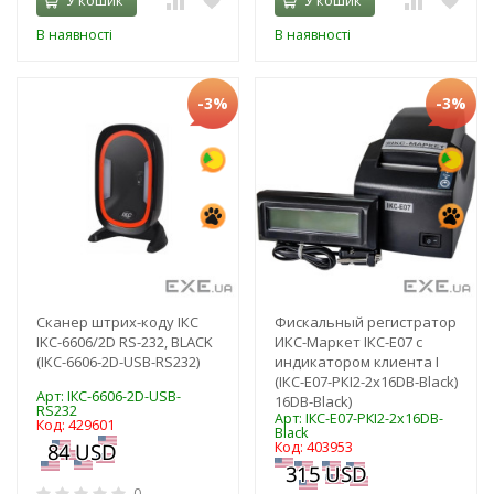
В наявності
В наявності
-3%
-3%
Сканер штрих-коду ІКС
Фискальный регистратор
IKC-6606/2D RS-232, BLACK
ИКС-Маркет ІКС-E07 c
(ІКС-6606-2D-USB-RS232)
индикатором клиента I
(ІКС-E07-РКІ2-2х16DB-Black)
Арт: ІКС-6606-2D-USB-
16DB-Black)
RS232
Арт: ІКС-E07-РКІ2-2х16DB-
Код: 429601
Black
Код: 403953
0