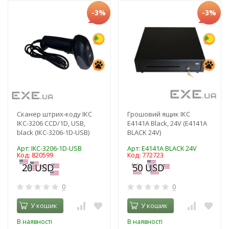
-3%
-3%
Сканер штрих-коду ІКС
Грошовий ящик ІКС
ІКС-3206 CCD/1D, USB,
E4141A Black, 24V (E4141A
black (ІКС-3206-1D-USB)
BLACK 24V)
Арт: ІКС-3206-1D-USB
Арт: E4141A BLACK 24V
Код: 820599
Код: 772723
0
0
У кошик
У кошик
В наявності
В наявності