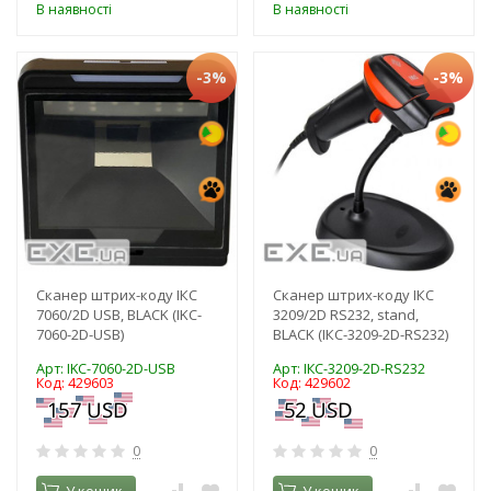
В наявності
В наявності
-3%
-3%
Сканер штрих-коду ІКС
Сканер штрих-коду ІКС
7060/2D USB, BLACK (IKC-
3209/2D RS232, stand,
7060-2D-USB)
BLACK (ІКС-3209-2D-RS232)
Арт: IKC-7060-2D-USB
Арт: ІКС-3209-2D-RS232
Код: 429603
Код: 429602
0
0
У кошик
У кошик