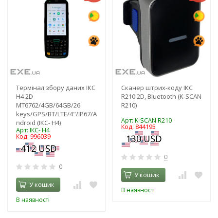
Термінал збору даних ІКС
Сканер штрих-коду ІКС
H4 2D
R210 2D, Bluetooth (K-SCAN
MT6762/4GB/64GB/26
R210)
keys/GPS/BT/LTE/4"/IP67/A
Арт: K-SCAN R210
ndroid (ІКС- H4)
Код: 844195
Арт: ІКС- H4
Код: 996039
0
0
У кошик
У кошик
В наявності
В наявності