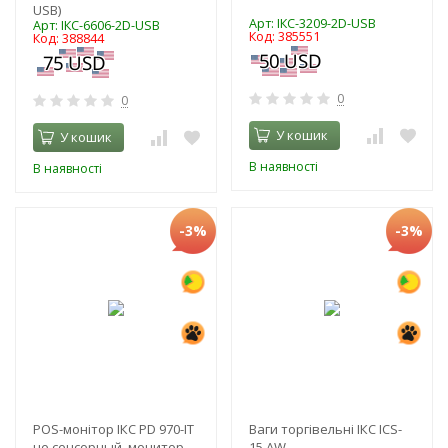
USB)
Арт: ІКС-3209-2D-USB
Арт: ІКС-6606-2D-USB
Код: 385551
Код: 388844
0
0
У кошик
У кошик
В наявності
В наявності
-3%
-3%
POS-монітор ІКС PD 970-IT
Ваги торгівельні ІКС ICS-
не сенсорный, монитор
15 AW