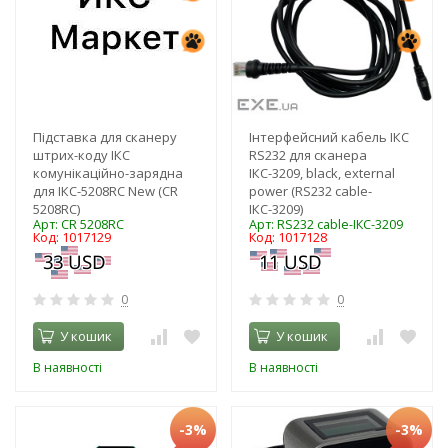
Підставка для сканеру
Інтерфейсний кабель ІКС
штрих-коду ІКС
RS232 для сканера
комунікаційно-зарядна
ІКС-3209, black, external
для ІКС-5208RC New (CR
power (RS232 cable-
5208RC)
ІКС-3209)
Арт: CR 5208RC
Арт: RS232 cable-ІКС-3209
Код: 1017129
Код: 1017128
0
0
У кошик
У кошик
В наявності
В наявності
-3%
-3%