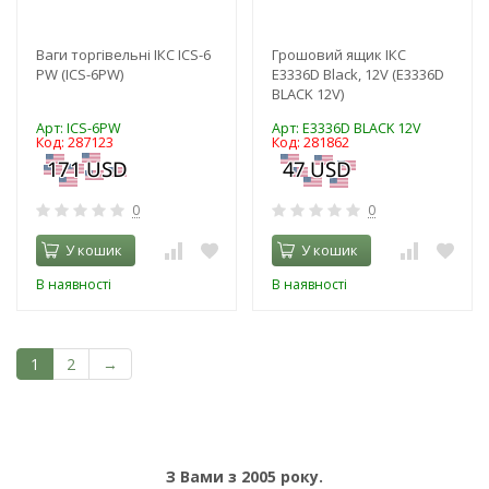
Ваги торгівельні ІКС ICS-6
Грошовий ящик ІКС
PW (ICS-6PW)
E3336D Black, 12V (E3336D
BLACK 12V)
Арт: ICS-6PW
Арт: E3336D BLACK 12V
Код: 287123
Код: 281862
0
0
У кошик
У кошик
В наявності
В наявності
1
2
→
З Вами з 2005 року.