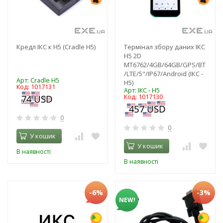
Кредл ІКС к H5 (Cradle H5)
Термінал збору даних ІКС
H5 2D
MT6762/4GB/64GB/GPS/BT
/LTE/5"/IP67/Android (ІКС -
Арт: Cradle H5
H5)
Код: 1017131
Арт: ІКС - H5
Код: 1017130
0
0
У кошик
У кошик
В наявності
В наявності
-6%
-3%
NEW!