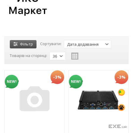
Сортувати:
Фільтр
Дата додавання
Товарів на сторінці:
36
-3%
-3%
NEW!
NEW!