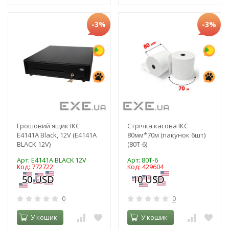
-3%
-3%
Грошовий ящик ІКС
Стрічка касова ІКС
E4141A Black, 12V (E4141A
80мм*70м (пакунок 6шт)
BLACK 12V)
(80T-6)
Арт: E4141A BLACK 12V
Арт: 80T-6
Код: 772722
Код: 429604
0
0
У кошик
У кошик