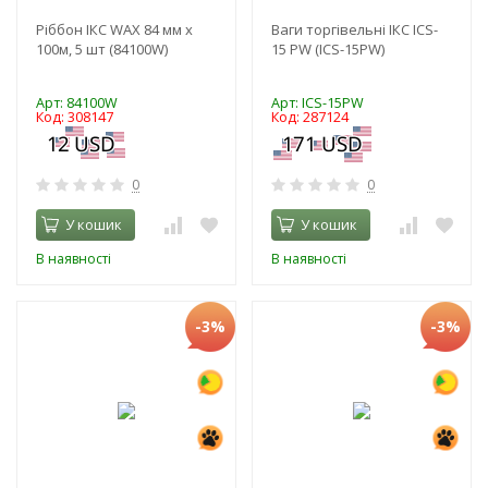
Ріббон ІКС WAX 84 мм x
Ваги торгівельні ІКС ICS-
100м, 5 шт (84100W)
15 PW (ICS-15PW)
Арт: 84100W
Арт: ICS-15PW
Код: 308147
Код: 287124
0
0
У кошик
У кошик
В наявності
В наявності
-3%
-3%