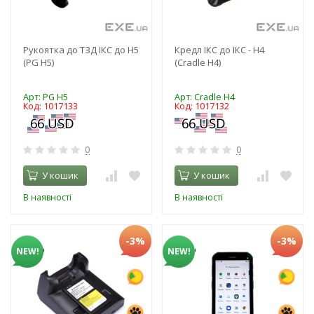
Рукоятка до ТЗД ІКС до Н5
Кредл ІКС до ІКС - Н4
(PG H5)
(Cradle H4)
Арт: PG H5
Арт: Cradle H4
Код: 1017133
Код: 1017132
0
0
У кошик
У кошик
В наявності
В наявності
-3%
-3%
NEW!
NEW!