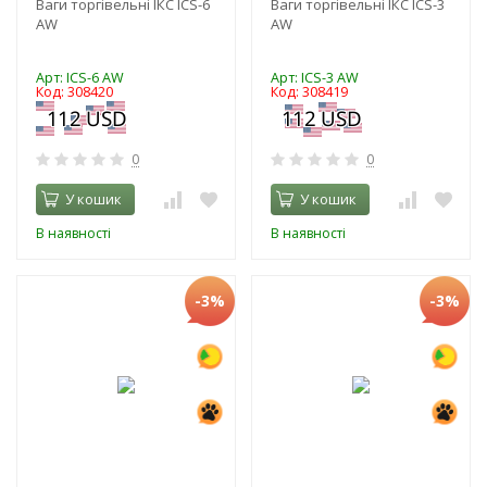
Ваги торгівельні ІКС ICS-6
Ваги торгівельні ІКС ICS-3
AW
AW
Арт: ICS-6 AW
Арт: ICS-3 AW
Код: 308420
Код: 308419
0
0
У кошик
У кошик
В наявності
В наявності
-3%
-3%