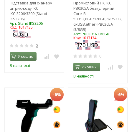
Підставка для сканеру
Промисловий ПК ІКС
штрих-коду ІКС
PB0305A безкулерний
ІКС-3206/3209 (Stand
Core i3-
IKS3206)
5005U,8GB/128GB,6xRS232,
Арт: Stand IKS3206
6xUSB,ether (PB0305A
Код: 1017135
і3/8GB)
Арт: PB0305A і3/8GB
Код: 1017134
0
У кошик
0
В наявності
У кошик
В наявності
-6%
-6%