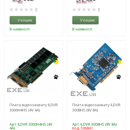
0
0
У кошик
У кошик
В наявності
В наявності
-3%
-3%
Плата відеозахвату ILDVR
Плата відеозахвату ILDVR
3000H4HS (4V 4A)
3008HS (8V 8A)
Арт: ILDVR 3000H4HS (4V
Арт: ILDVR 3008HS (8V 8A)
4A)
Код: 596841