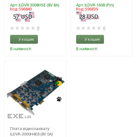
Арт: ILDVR 3008HSE (8V 8A)
Арт: ILDVR-1608 (Pin)
Код: 596840
Код: 596839
0
0
У кошик
У кошик
В наявності
В наявності
-3%
Плата відеозахвату
ILDVR-3000H4E8 (8V 0A)