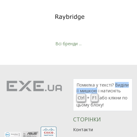
Всі бренди ...
Помилка у тексті?
Виділи
її мишкою
і натисніть
Ctrl
+
F1
або клікни по
цьому блоку!
СТОРІНКИ
Контакти