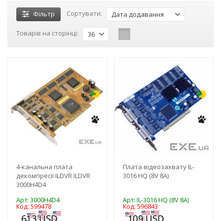
Сортувати:
Фільтр
Дата додавання
Товарів на сторінці:
36
-3%
-3%
4-канальна плата
Плата відеозахвату IL-
декомпресії ILDVR ILDVR
3016 HQ (8V 8A)
3000H4D4
Арт: 3000H4D4
Арт: IL-3016 HQ (8V 8A)
Код: 599478
Код: 596843