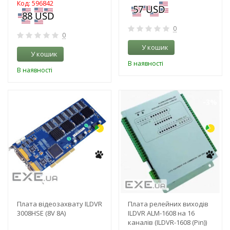
Код: 596842
0
0
У кошик
У кошик
В наявності
В наявності
-3%
-3%
Плата відеозахвату ILDVR
Плата релейних виходів
3008HSE (8V 8A)
ILDVR ALM-1608 на 16
каналів (ILDVR-1608 (Pin))