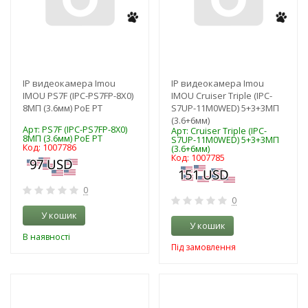
IP видеокамера Imou
IP видеокамера Imou
IMOU PS7F (IPC-PS7FP-8X0)
IMOU Cruiser Triple (IPC-
8МП (3.6мм) PoE PT
S7UP-11M0WED) 5+3+3МП
(3.6+6мм)
Арт: PS7F (IPC-PS7FP-8X0)
Арт: Cruiser Triple (IPC-
8МП (3.6мм) PoE PT
S7UP-11M0WED) 5+3+3МП
Код: 1007786
(3.6+6мм)
Код: 1007785
0
0
У кошик
У кошик
В наявності
Під замовлення
-3%
-3%
NEW!
NEW!