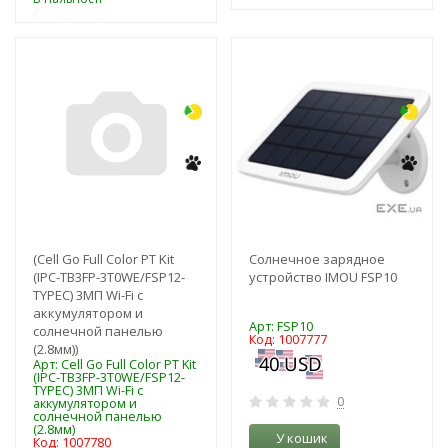
-3%
-3%
NEW!
NEW!
(Cell Go Full Color PT Kit
Солнечное зарядное
(IPC-TB3FP-3T0WE/FSP12-
устройство IMOU FSP10
TYPEC) 3МП Wi-Fi с
аккумулятором и
Арт: FSP10
солнечной панелью
Код: 1007777
(2.8мм))
Арт: Cell Go Full Color PT Kit
(IPC-TB3FP-3T0WE/FSP12-
TYPEC) 3МП Wi-Fi с
0
аккумулятором и
солнечной панелью
(2.8мм)
У кошик
Код: 1007780