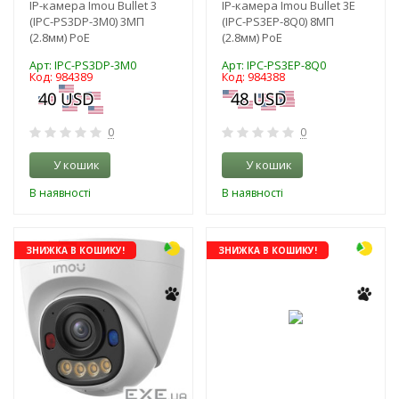
IP-камера Imou Bullet 3
IP-камера Imou Bullet 3E
(IPC-PS3DP-3M0) 3МП
(IPC-PS3EP-8Q0) 8МП
(2.8мм) PoE
(2.8мм) PoE
Арт: IPC-PS3DP-3M0
Арт: IPC-PS3EP-8Q0
Код: 984389
Код: 984388
0
0
У кошик
У кошик
В наявності
В наявності
ЗНИЖКА В КОШИКУ!
ЗНИЖКА В КОШИКУ!