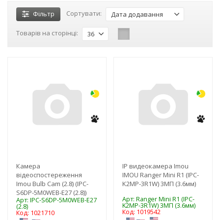
Сортувати:
Фільтр
Дата додавання
Товарів на сторінці:
36
-3%
-3%
NEW!
NEW!
Камера
IP видеокамера Imou
відеоспостереження
IMOU Ranger Mini R1 (IPC-
Imou Bulb Cam (2.8) (IPC-
K2MP-3R1W) 3МП (3.6мм)
S6DP-5M0WEB-E27 (2.8))
Арт: Ranger Mini R1 (IPC-
Арт: IPC-S6DP-5M0WEB-E27
K2MP-3R1W) 3МП (3.6мм)
(2.8)
Код: 1019542
Код: 1021710