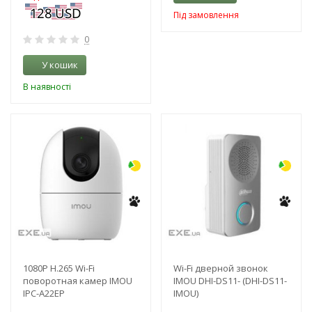
Під замовлення
0
У кошик
В наявності
-3%
-3%
NEW!
NEW!
1080P H.265 Wi-Fi
Wi-Fi дверной звонок
поворотная камер IMOU
IMOU DHI-DS11- (DHI-DS11-
IPC-A22EP
IMOU)