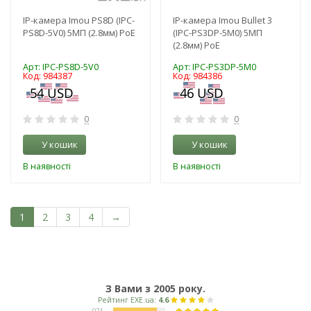
IP-камера Imou PS8D (IPC-
IP-камера Imou Bullet 3
PS8D-5V0) 5МП (2.8мм) PoE
(IPC-PS3DP-5M0) 5МП
(2.8мм) PoE
Арт: IPC-PS8D-5V0
Арт: IPC-PS3DP-5M0
Код: 984387
Код: 984386
0
0
У кошик
У кошик
В наявності
В наявності
1
2
3
4
→
З Вами з 2005 року.