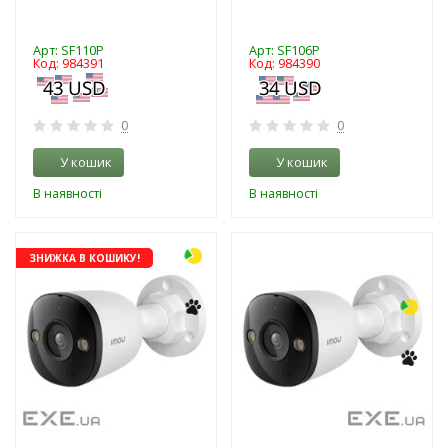
Арт: SF110P
Арт: SF106P
Код: 984391
Код: 984390
0
0
У кошик
У кошик
В наявності
В наявності
-3%
ЗНИЖКА В КОШИКУ!