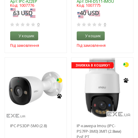
Арт: IPC-A22EP
Арт: DHI-DS11-IMOU
Код: 1007776
Код: 1007775
0
0
У кошик
У кошик
Під замовлення
Під замовлення
-3%
ЗНИЖКА В КОШИКУ!
IPC-PS3DP-5M0 (2.8)
IP-камера Imou (IPC-
PS7FP-3M0) 3МП (2.8мм)
PoE PT