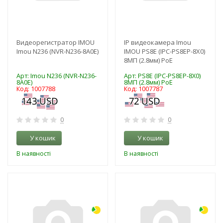
Видеорегистратор IMOU
IP видеокамера Imou
Imou N236 (NVR-N236-8A0E)
IMOU PS8E (IPC-PS8EP-8X0)
8МП (2.8мм) PoE
Арт: Imou N236 (NVR-N236-
Арт: PS8E (IPC-PS8EP-8X0)
8A0E)
8МП (2.8мм) PoE
Код: 1007788
Код: 1007787
0
0
У кошик
У кошик
В наявності
В наявності
-3%
-3%
NEW!
NEW!