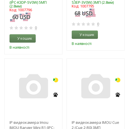
(IPC-K3DP-5V0W) 5МП
S3EP-3V0W) 3МП (2.8мм)
(2.8мм)
Код: 1007795
Код: 1007796
0
0
У кошик
У кошик
В наявності
В наявності
-3%
-3%
NEW!
NEW!
IP видеокамера Imou
IP видеокамера IMOU Cue
IMOU Ranger Mini R1 (IPC-
2 (Cue 2-R0) 3МП