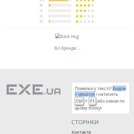
Всі бренди ...
Помилка у тексті?
Виділи
її мишкою
і натисніть
Ctrl
+
F1
або клікни по
цьому блоку!
СТОРІНКИ
Контакти