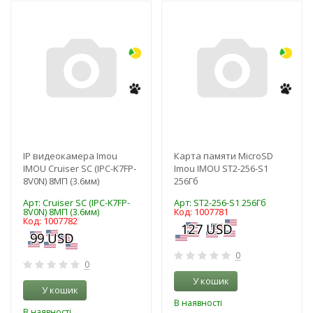
-3%
-3%
NEW!
NEW!
IP видеокамера Imou
Карта памяти MicroSD
IMOU Cruiser SC (IPC-K7FP-
Imou IMOU ST2-256-S1
8V0N) 8МП (3.6мм)
256Гб
Арт: Cruiser SC (IPC-K7FP-
Арт: ST2-256-S1 256Гб
8V0N) 8МП (3.6мм)
Код: 1007781
Код: 1007782
0
0
У кошик
У кошик
В наявності
В наявності