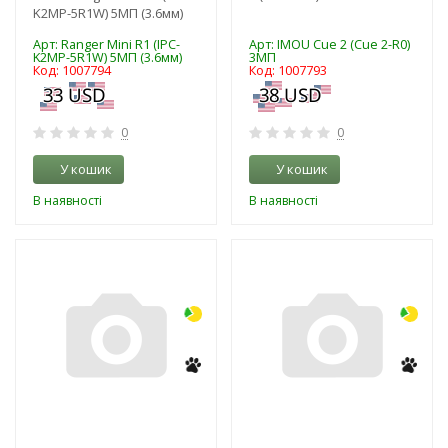
K2MP-5R1W) 5МП (3.6мм)
Арт: Ranger Mini R1 (IPC-
Арт: IMOU Cue 2 (Cue 2-R0)
K2MP-5R1W) 5МП (3.6мм)
3МП
Код: 1007794
Код: 1007793
0
0
У кошик
У кошик
В наявності
В наявності
-3%
-3%
NEW!
NEW!