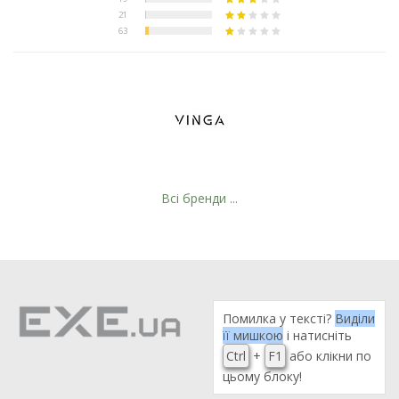
Всі бренди ...
Помилка у тексті?
Виділи
її мишкою
і натисніть
Ctrl
+
F1
або клікни по
цьому блоку!