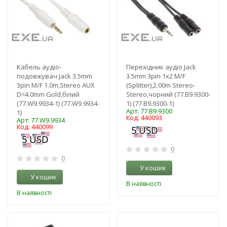
Кабель аудіо-
Перехідник аудіо Jack
подовжувач Jack 3.5mm
3.5mm 3pin 1x2 M/F
3pin M/F 1.0m,Stereo AUX
(Splitter),2.00m Stereo-
D=4.0mm Gold,білий
Stereo,чорний (77.B9.9300-
(77.W9.9934-1) (77.W9.9934-
1) (77.B9.9300-1)
Арт: 77.B9.9300
1)
Код: 440093
Арт: 77.W9.9934
Код: 440099
0
0
У кошик
У кошик
В наявності
В наявності
-3%
-3%