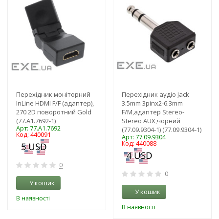
Перехідник моніторний
Перехідник аудіо Jack
InLine HDMI F/F (адаптер),
3.5mm 3pinx2-6.3mm
270 2D поворотний Gold
F/M,адаптер Stereo-
(77.A1.7692-1)
Stereo AUX,чорний
Арт: 77.A1.7692
(77.09.9304-1) (77.09.9304-1)
Код: 440091
Арт: 77.09.9304
Код: 440088
0
0
У кошик
У кошик
В наявності
В наявності