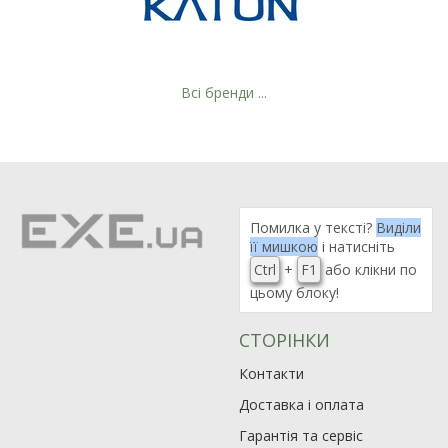
Всі бренди ...
Помилка у тексті?
Виділи
її мишкою
і натисніть
Ctrl
+
F1
або клікни по
цьому блоку!
СТОРІНКИ
Контакти
Доставка і оплата
Гарантія та сервіс