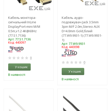
Кабель монітора-
Кабель аудіо-
сигнальний InLine
подовжувач Jack 3.5mm
DisplayPort-mini M/M
3pin M/F 2.0m,Stereo AUX
0.5m,v1.2 4K@60Hz
D=4.0mm Gold,білий
(77.S1.7136)
(77.W9.9931-1) (77.W9.9931-
Арт: 77.S1.7136
1)
Код: 440097
Арт: 77.W9.9931
Код: 440098
0
0
У кошик
У кошик
В наявності
В наявності
-3%
-3%