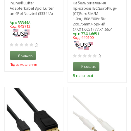
inLine®Lüfter
Кабель живлення
Adapterkabel 3pol Lüfter
пристроїв IEC(EuroPlug)-
an 4Pol Netzteil (33344A)
(C7)Euro8 M/M
1.0m,180ё/90ёвбік
Арт: 33344A
2x0.75mm,чорний
Код: 945712
(77.X1.6651 (77.X1.6651
Арт: 77.X1.6651
Код: 440100
0
У кошик
0
Під замовлення
У кошик
В наявності
-3%
-3%