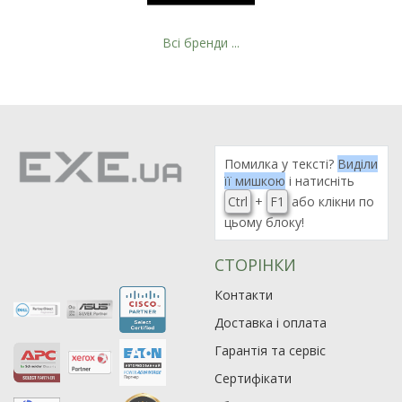
Всі бренди ...
Рейтинг EXE.ua:
4.6
974
Помилка у тексті?
Виділи
90
її мишкою
і натисніть
19
Ctrl
+
F1
або клікни по
21
цьому блоку!
63
СТОРІНКИ
Контакти
Доставка і оплата
Гарантія та сервіс
Сертифікати