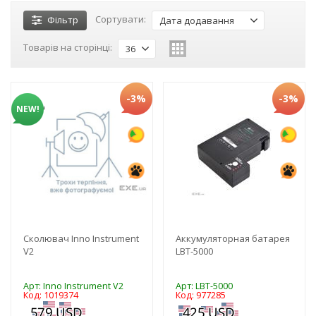
Сортувати:
Фільтр
Дата додавання
Товарів на сторінці:
36
-3%
-3%
NEW!
Сколювач Inno Instrument
Аккумуляторная батарея
V2
LBT-5000
Арт: Inno Instrument V2
Арт: LBT-5000
Код: 1019374
Код: 977285