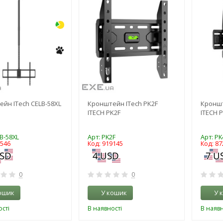
йн ITech CELB-58XL
Кронштейн ITech PK2F
Кроншт
ITECH PK2F
ITECH 
B-58XL
Арт: PK2F
Арт: PK
9546
Код: 919145
Код: 87
0
0
ошик
У кошик
У 
сті
В наявності
В наявн