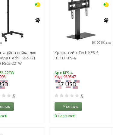
таційна стійка для
Кронштейн ITech KFS-4
зора ITech FS62-22T
ITECH KFS-4
H FS62-22TW
S62-22TW
Арт: KFS-4
9951
Код: 939547
0
0
кошик
У кошик
ості
В наявності
-3%
-3%