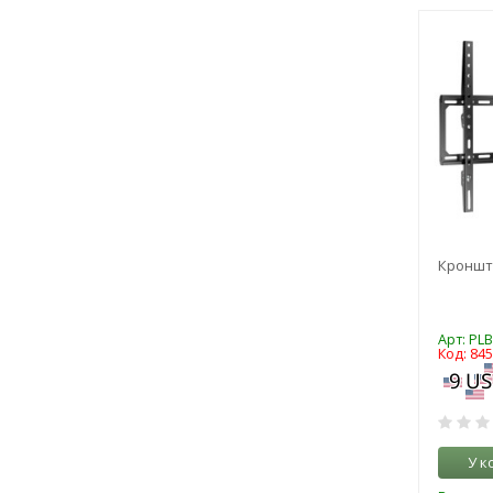
Кронште
Арт: PLB
Код: 84
У к