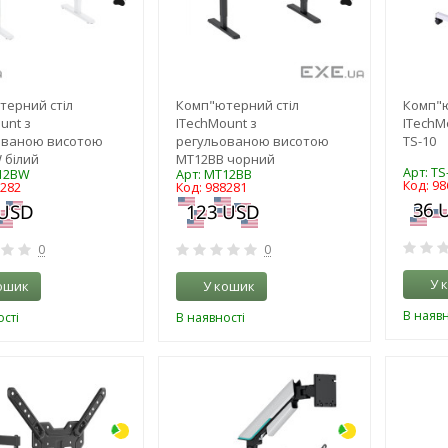
терний стіл
Комп"ютерний стіл
Комп"ю
unt з
ITechMount з
ITechM
ованою висотою
регульованою висотою
TS-10
 білий
MT12BB чорний
Арт: TS
T12BW
Арт: MT12BB
Код: 98
8282
Код: 988281
0
0
У 
ошик
У кошик
В наявн
сті
В наявності
-3%
-3%