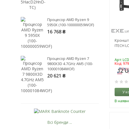
Процесор AMD Ryzen 9
5950X (100-100000059WOF)
16 768 ₴
Кронште
ITECH L
Процесор AMD Ryzen 7
Арт: LC
9800X3D 4.7GHz AM5 (100-
Код: 97
100001084WOF)
20 621 ₴
У к
В наявно
Всі бренди ...