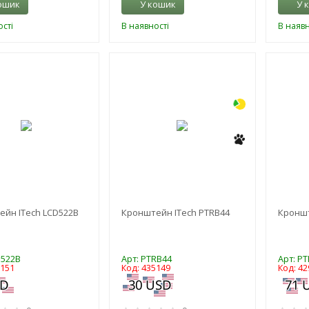
ошик
У кошик
У 
сті
В наявності
В наявн
-3%
-3%
йн ITech LCD522B
Кронштейн ITech PTRB44
Кроншт
D522B
Арт: PTRB44
Арт: PT
5151
Код: 435149
Код: 42