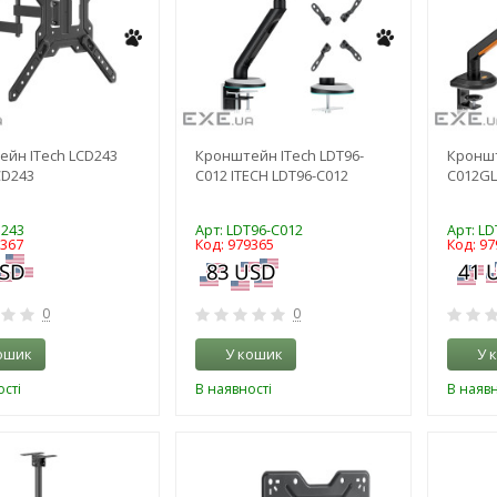
йн ITech LCD243
Кронштейн ITech LDT96-
Кроншт
CD243
C012 ITECH LDT96-C012
C012GL
D243
Арт: LDT96-C012
Арт: L
9367
Код: 979365
Код: 97
0
0
ошик
У кошик
У 
сті
В наявності
В наявн
-3%
-3%