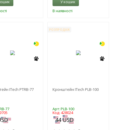
кошик
У кошик
ості
В наявності
-3%
-3%
РОЗПРОДАЖ
ейн ITech PTRB-77
Кронштейн ITech PLB-100
RB-77
Арт: PLB-100
9705
Код: 428024