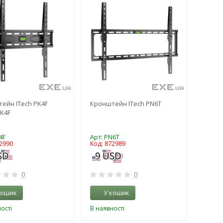
ейн ITech PK4F
Кронштейн ITech PN6T
PK4F
4F
Арт: PN6T
2990
Код: 872989
0
0
кошик
У кошик
ості
В наявності