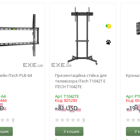
-3%
-3%
йн ITech PLB-64
Презентаційна стійка для
Кроншт
телевізора ITech T1042T E
ITECH T1042TE
-64
Арт: T1042TE
Арт: P
5444
Код: 825283
Код: 65
0
0
ошик
У кошик
У 