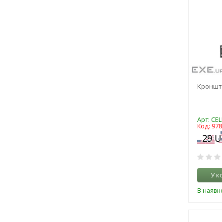
Кронште
Арт: CE
Код: 97
У к
В наявно