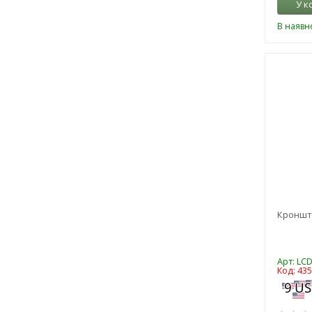
У к
В наявно
Кронште
Арт: LC
Код: 43