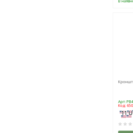
В наявно
Кронште
Арт: PB
Код: 65