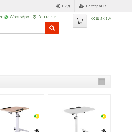
Вхід
Реєстрація
er
WhatsApp
Контакти...
Кошик (
0
)
-3%
-3%