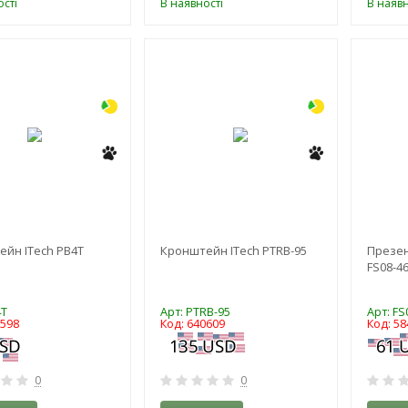
сті
В наявності
В наявн
-3%
-3%
йн ITech PB4T
Кронштейн ITech PTRB-95
Презен
FS08-46
4T
Арт: PTRB-95
Арт: FS
0598
Код: 640609
Код: 58
0
0