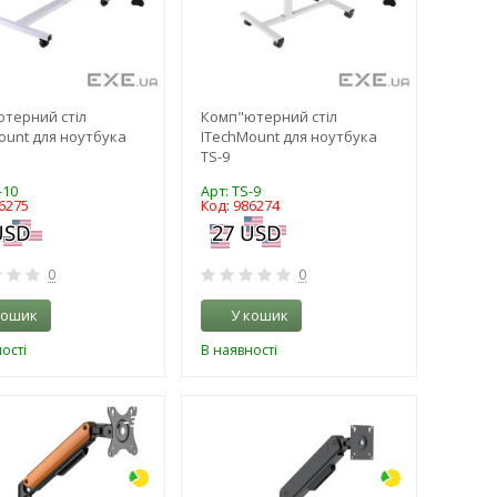
терний стіл
Комп"ютерний стіл
ount для ноутбука
ITechMount для ноутбука
TS-9
-10
Арт: TS-9
6275
Код: 986274
0
0
кошик
У кошик
ості
В наявності
-3%
-3%