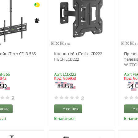
йн ITech CELB-56S
Кронштейн ITech LCD222
Презен
ITECH LCD222
телеві
W ITEC
LB-56S
Арт: LCD222
Арт: F
8342
Код: 969953
Код: 96
0
0
ошик
У кошик
У 
сті
В наявності
В наявн
-3%
-3%