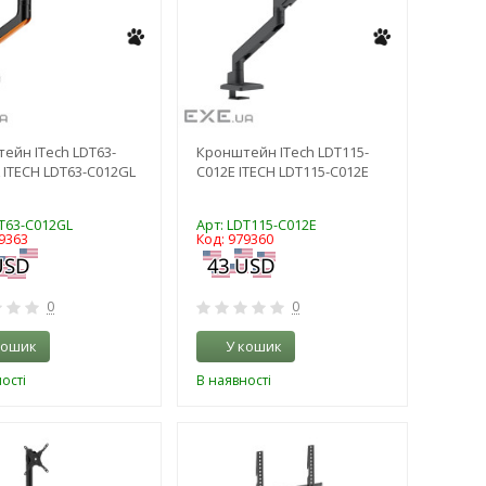
ейн ITech LDT63-
Кронштейн ITech LDT115-
 ITECH LDT63-C012GL
C012E ITECH LDT115-C012E
DT63-C012GL
Арт: LDT115-C012E
9363
Код: 979360
0
0
кошик
У кошик
ості
В наявності
-3%
-3%