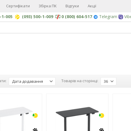
Сертифікати
Збірка ПК
Відгуки
Акції
0-1-005
(093) 500-1-009
0 (800) 604-517
Telegram
Vib
ти:
Товарів на сторінці:
Дата додавання
36
-3%
-3%