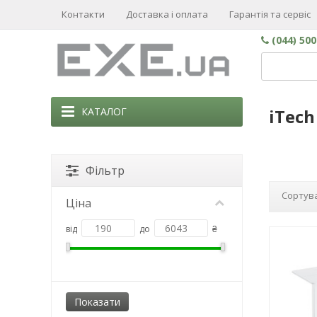
Контакти
Доставка і оплата
Гарантія та сервіс
(044) 50
КАТАЛОГ
iTech
Фільтр
Сортува
Ціна
від
до
₴