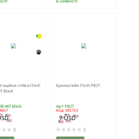
ості
В наявності
-3%
-3%
таційна стійка ITech
Кронштейн ITech PB2T
T Black
08-46T Black
Арт: PB2T
4637
Код: 435153
0
0