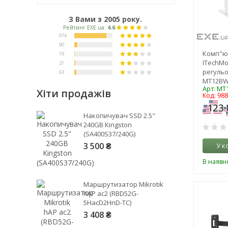
З Вами з 2005 року.
Комп"ю
ITechMo
регуль
MT12BW
Арт: M
Хіти продажів
Код: 98
Рейтинг EXE.ua:
4.6
Накопичувач SSD 2.5"
974
240GB Kingston
(SA400S37/240G)
90
3 500 ₴
У к
19
21
В наявно
63
Маршрутизатор Mikrotik
hAP ac2 (RBD52G-
5HacD2HnD-TC)
3 408 ₴