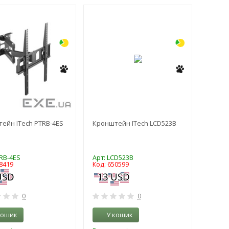
-3%
-3%
ейн ITech PTRB-4ES
Кронштейн ITech LCD523B
TRB-4ES
Арт: LCD523B
8419
Код: 650599
0
0
кошик
У кошик