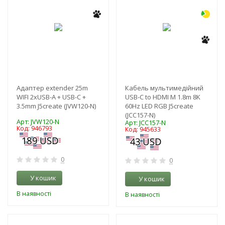
Адаптер extender 25m
Кабель мультимедійний
WIFI 2xUSB-A + USB-C +
USB-C to HDMI M 1.8m 8K
3.5mm J5create (JVW120-N)
60Hz LED RGB J5create
(JCC157-N)
Арт: JVW120-N
Арт: JCC157-N
Код: 946793
Код: 945633
0
0
У кошик
У кошик
В наявності
В наявності