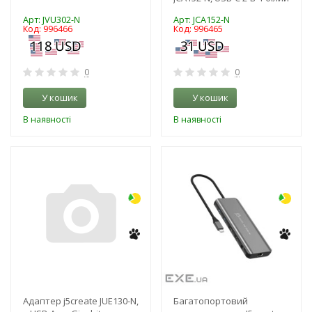
Арт: JVU302-N
Арт: JCA152-N
Код: 996466
Код: 996465
0
0
У кошик
У кошик
В наявності
В наявності
-3%
-3%
NEW!
NEW!
Адаптер j5create JUE130-N,
Багатопортовий