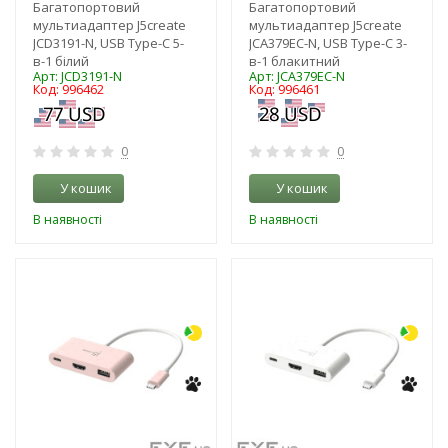
Багатопортовий
Багатопортовий
мультиадаптер J5create
мультиадаптер J5create
JCD3191-N, USB Type-C 5-
JCA379EC-N, USB Type-C 3-
в-1 білий
в-1 блакитний
Арт: JCD3191-N
Арт: JCA379EC-N
Код: 996462
Код: 996461
0
0
У кошик
У кошик
В наявності
В наявності
-3%
-3%
NEW!
NEW!