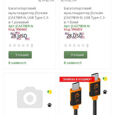
Багатопортовий
Багатопортовий
мультиадаптер J5create
мультиадаптер J5create
JCA379ER-N, USB Type-C 3-
JCA379EW-N, USB Type-C 3-
в-1 рожевий
в-1 білий
Арт: JCA379ER-N
Арт: JCA379EW-N
Код: 996460
Код: 996459
0
0
У кошик
У кошик
В наявності
В наявності
-3%
ЗНИЖКА В КОШИКУ!
NEW!