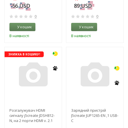
0
0
У кошик
У кошик
В наявності
В наявності
-3%
ЗНИЖКА В КОШИКУ!
NEW!
Розгалужувач HDMI
Зарядний пристрій
сигналу j5create JDSH812-
J5create JUP1265-EN ,1 USB-
N, на 2 порти HDMI v. 2.1
С