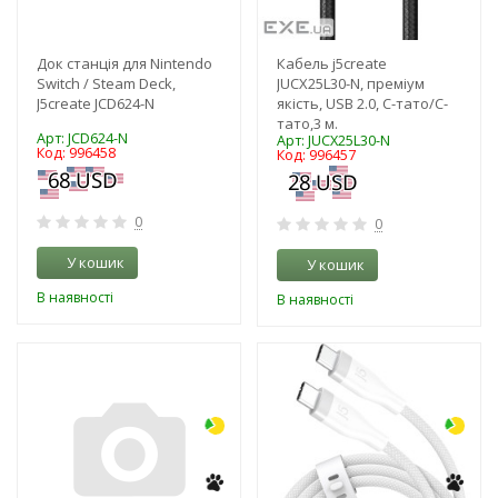
Док станція для Nintendo
Кабель j5create
Switch / Steam Deck,
JUCX25L30-N, преміум
J5create JCD624-N
якість, USB 2.0, C-тато/C-
тато,3 м.
Арт: JCD624-N
Арт: JUCX25L30-N
Код: 996458
Код: 996457
0
0
У кошик
У кошик
В наявності
В наявності
-3%
-3%
NEW!
NEW!