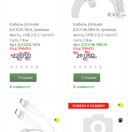
Кабель j5create
Кабель j5create
JUCX25L18-N, преміум
JUCX18L18W-N, преміум
якість, USB 2.0, C-тато/C-
якість, USB 2.0, C-тато/C-
тато,1.8 м.
тато,1.8 м.
Арт: JUCX25L18-N
Арт: JUCX18L18W-N
Код: 996456
Код: 996455
0
0
У кошик
У кошик
В наявності
В наявності
-3%
ЗНИЖКА В КОШИКУ!
NEW!