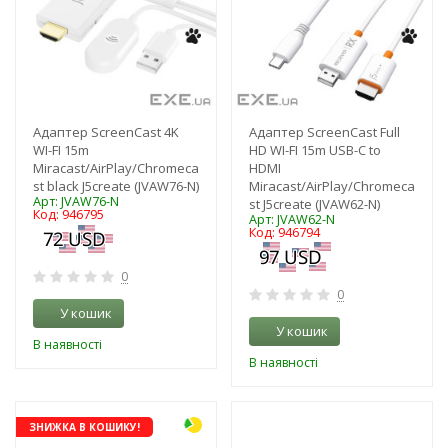
Адаптер ScreenCast 4K
Адаптер ScreenCast Full
WI-FI 15m
HD WI-FI 15m USB-C to
Miracast/AirPlay/Chromeca
HDMI
st black J5create (JVAW76-N)
Miracast/AirPlay/Chromeca
Арт: JVAW76-N
st J5create (JVAW62-N)
Код: 946795
Арт: JVAW62-N
Код: 946794
0
0
У кошик
У кошик
В наявності
В наявності
-3%
ЗНИЖКА В КОШИКУ!