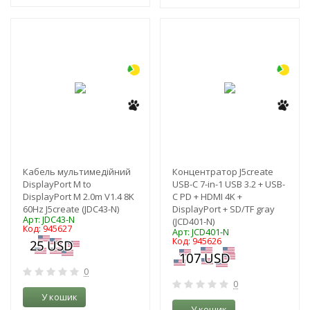
-3%
-3%
Кабель мультимедійний
Концентратор J5create
DisplayPort M to
USB-C 7-in-1 USB 3.2 + USB-
DisplayPort M 2.0m V1.4 8K
C PD + HDMI 4K +
60Hz J5create (JDC43-N)
DisplayPort + SD/TF gray
Арт: JDC43-N
(JCD401-N)
Код: 945627
Арт: JCD401-N
Код: 945626
0
0
У кошик
У кошик