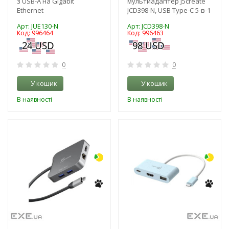
з USB-A на Gigabit
мультиадаптер J5create
Ethernet
JCD398-N, USB Type-C 5-в-1
Арт: JUE130-N
Арт: JCD398-N
Код: 996464
Код: 996463
0
0
У кошик
У кошик
В наявності
В наявності
-3%
-3%
NEW!
NEW!