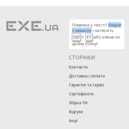
Помилка у тексті?
Виділи
її мишкою
і натисніть
Ctrl
+
F1
або клікни по
цьому блоку!
СТОРІНКИ
Контакти
Доставка і оплата
Гарантія та сервіс
Сертифікати
Збірка ПК
Відгуки
Акції