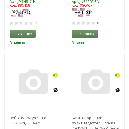
Арт: JDSH812-N
Арт: JUP1265-EN
Код: 996468
Код: 996467
0
0
У кошик
У кошик
В наявності
В наявності
-3%
-3%
NEW!
NEW!
Bеб-камера J5create
Багатопортовий
JVU302-N, USB-A/C
мультиадаптер J5create
JCA152-N, USB-C 2-в-1 білий