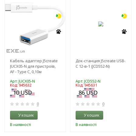
-3%
-3%
Кабель адаптер J5create
Док-станция J5create USB-
JUCX05-N для пристроїв,
C 12-в-1 (JCD552-N)
AF - Type C, 0,10м
Арт: JUCX05-N
Арт: JCD552-N
Код: 945632
Код: 945631
0
0
У кошик
У кошик
В наявності
В наявності