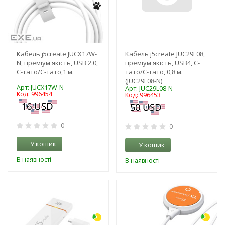
Кабель j5create JUCX17W-
Кабель j5create JUC29L08,
N, преміум якість, USB 2.0,
преміум якість, USB4, C-
C-тато/C-тато,1 м.
тато/C-тато, 0,8 м.
(JUC29L08-N)
Арт: JUCX17W-N
Арт: JUC29L08-N
Код: 996454
Код: 996453
0
0
У кошик
У кошик
В наявності
В наявності
-3%
-3%