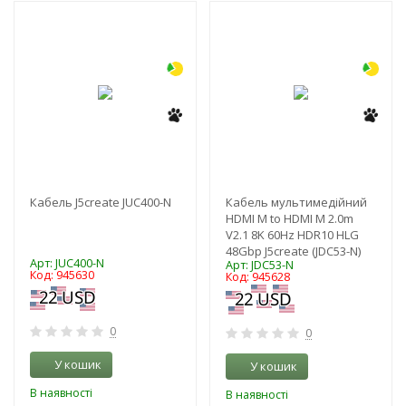
-3%
-3%
Кабель J5create JUC400-N
Кабель мультимедійний
HDMI M to HDMI M 2.0m
V2.1 8K 60Hz HDR10 HLG
48Gbp J5create (JDC53-N)
Арт: JUC400-N
Арт: JDC53-N
Код: 945630
Код: 945628
0
0
У кошик
У кошик
В наявності
В наявності