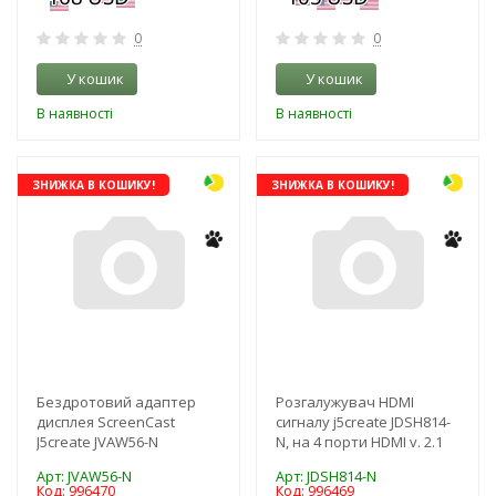
0
0
У кошик
У кошик
В наявності
В наявності
ЗНИЖКА В КОШИКУ!
ЗНИЖКА В КОШИКУ!
Бездротовий адаптер
Розгалужувач HDMI
дисплея ScreenCast
сигналу j5create JDSH814-
J5create JVAW56-N
N, на 4 порти HDMI v. 2.1
Арт: JVAW56-N
Арт: JDSH814-N
Код: 996470
Код: 996469