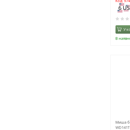
Код: 97
У к
В наявно
Миша б
WD141T-