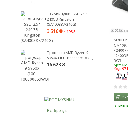
Накопичувач SSD 2.5"
240GB Kingston
(SA400S37/240G)
3 516 ₴
4 198 ₴
Миша пр
GM109, 7
/ 2400 / 
Процесор AMD Ryzen 9
12400DPI
5950X (100-100000059WOF)
RGB
16 628 ₴
Арт: GM
Код: 97
У к
В наявно
Всі бренди ...