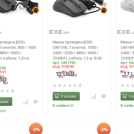
овідна JEDEL
Миша провідна JEDEL
Миша п
 кнопок, 800 / 1600
GM1390, 7 кнопок, 1000 /
GM1400,
4800 / 6000 /
2400 / 3200 / 4800 / 6400 /
2400 / 
, кабель 1,35 м.
7200DPI, кабель 1,5 м. RGB
7200DPI
Арт: GM1390
Арт: G
Код: 974590
Код: 97
109
4591
0
0
У кошик
У 
ошик
В наявності
В наявн
сті
-3%
-3%