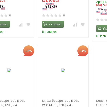
4574
Код: 974573
Арт: J
Код: 97
0
0
ошик
У кошик
У 
сті
В наявності
В наявн
-3%
-3%
ездротова JEDEL
Миша бездротова JEDEL
Колонки
G, 1200, 2.4
WD141T-Bl, 1200, 2.4
USB+3.