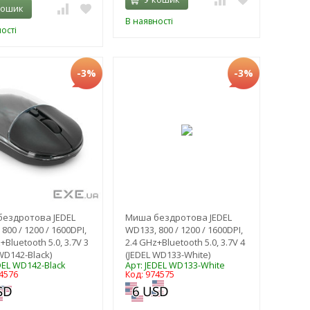
кошик
В наявності
ості
-3%
-3%
ездротова JEDEL
Миша бездротова JEDEL
800 / 1200 / 1600DPI,
WD133, 800 / 1200 / 1600DPI,
+Bluetooth 5.0, 3.7V 3
2.4 GHz+Bluetooth 5.0, 3.7V 4
WD142-Black)
(JEDEL WD133-White)
DEL WD142-Black
Арт: JEDEL WD133-White
4576
Код: 974575