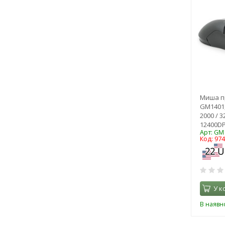
Миша пр
GM1401,
2000 / 3
12400DP
Арт: GM
Код: 97
У к
В наявно