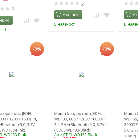
0
0
У кошик
У 
ошик
В наявності
В наявн
сті
-3%
-3%
ездротова JEDEL
Миша бездротова JEDEL
Миша б
00 / 1200 / 1600DPI,
WD133, 800 / 1200 / 1600DPI,
WD155, 
Bluetooth 5.0, 3.7V
2.4 GHz+Bluetooth 5.0, 3.7V 4
2000DPI
L WD133-Pink)
(JEDEL WD133-Black)
5.0, 3.
DEL WD133-Pink
Арт: JEDEL WD133-Black
заряд