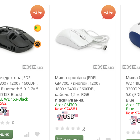
-3%
-3%
ездротова JEDEL
Миша провідна JEDEL
Миша б
00 / 1200 / 1600DPI,
GM700, 7 кнопок, 1200 /
WD149, 
Bluetooth 5.0, 3.7V 5
1800 / 2400 / 3600DPI,
3200DPI
WD153-Black)
кабель 1,5 м. RGB
5.0 (JE
DEL WD153-Black
підсвічування.
Blue)
4582
Арт: GM700
Арт: JE
Код: 974581
Blue
Код: 97
0
0
ошик
У кошик