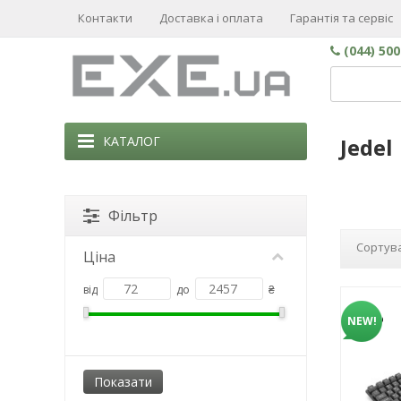
Контакти
Доставка і оплата
Гарантія та сервіс
(044) 50
КАТАЛОГ
Jedel
Фільтр
Сортува
Ціна
від
до
₴
NEW!