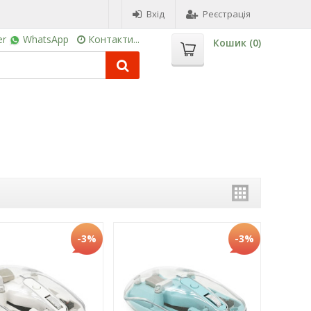
Вхід
Реєстрація
er
WhatsApp
Контакти...
Кошик (
0
)
-3%
-3%