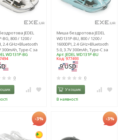
ездротова JEDEL
Миша бездротова JEDEL
BG, 800 / 1200 /
WD131P-BU, 800 / 1200 /
, 2.4 GHz+Bluetooth
1600DPI, 2.4 GHz+Bluetooth
7V 300mAh, Type-C за
5.0, 3.7V 300mAh, Type-C за
EDEL WD131P-BG
Арт: JEDEL WD131P-BU
7494
Код: 977493
0
0
кошик
У кошик
ості
В наявності
-3%
-3%