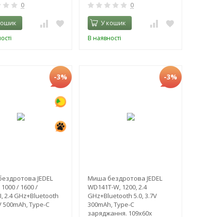
0
0
кошик
У кошик
ості
В наявності
-3%
-3%
ездротова JEDEL
Миша бездротова JEDEL
1000 / 1600 /
WD141T-W, 1200, 2.4
, 2.4 GHz+Bluetooth
GHz+Bluetooth 5.0, 3.7V
7V 500mAh, Type-C
300mAh, Type-C
заряджання. 109x60x