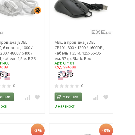
ровідна JEDEL
Миша провідна JEDEL
 6 кнопок, 1000 /
CP101, 800 / 1200 / 1600DPI,
3200 / 4800 / 6400 /
кабель 1,35 м. 125x66x35
, кабель 1,5 м. RGB
мм. 97 гр. Black. Box
M1400
Арт: CP101
4589
Код: 974588
0
0
кошик
У кошик
ості
В наявності
-3%
-3%