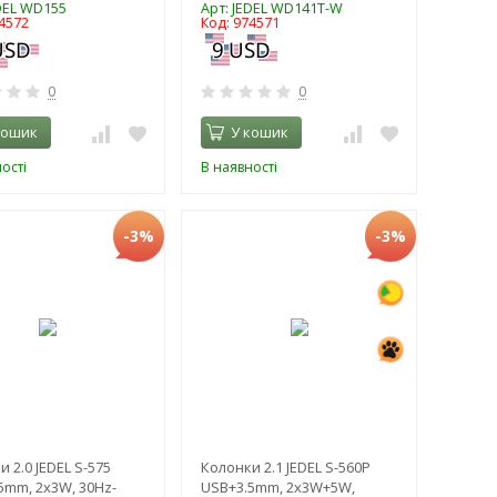
EDEL WD155
Арт: JEDEL WD141T-W
4572
Код: 974571
0
0
кошик
У кошик
ості
В наявності
-3%
-3%
 2.0 JEDEL S-575
Колонки 2.1 JEDEL S-560P
5mm, 2x3W, 30Hz-
USB+3.5mm, 2x3W+5W,