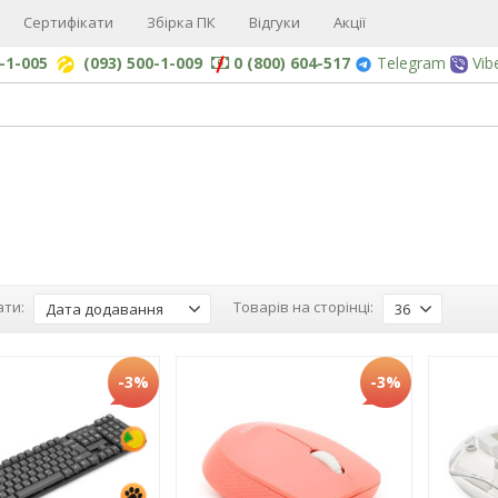
Сертифікати
Збірка ПК
Відгуки
Акції
0-1-005
(093) 500-1-009
0 (800) 604-517
Telegram
Vib
ти:
Товарів на сторінці:
Дата додавання
36
-3%
-3%