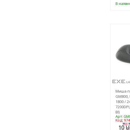
В наявно
Миша пр
GM800, 
1800 / 2
7200DPI
Bl)
Арт: GM
Код: 97