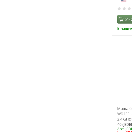
У к
В наявно
Миша б
WD133, 8
2.4 GHz+
40 (JEDE
Арт: JE