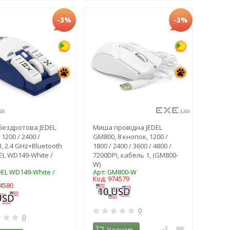
-3%
-3%
ездротова JEDEL
Миша провідна JEDEL
1200 / 2400 /
GM800, 8 кнопок, 1200 /
, 2.4 GHz+Bluetooth
1800 / 2400 / 3600 / 4800 /
DEL WD149-White /
7200DPI, кабель 1, (GM800-
W)
DEL WD149-White /
Арт: GM800-W
Код: 974579
4580
0
0
У кошик