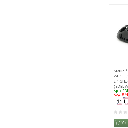
Миша б
WD153, 8
2.4 GHz+
(JEDEL 
Арт: JE
Код: 97
У к