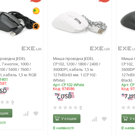
овідна JEDEL
Миша провідна JEDEL
Миша п
 7 кнопок, 1000 /
CP102, 1200 / 1800 / 2400 /
CP102, 
200 / 5600 / 7600 /
3600DPI, кабель 1,5 м.
3600DPI
I, кабель 1,5 м. RGB
127x83x63 мм. 1 (CP102-
127x83x
1401
White)
Black)
4587
Арт: CP102-White
Арт: CP
Код: 974586
Код: 97
0
0
ошик
У кошик
У 
сті
В наявності
В наявн