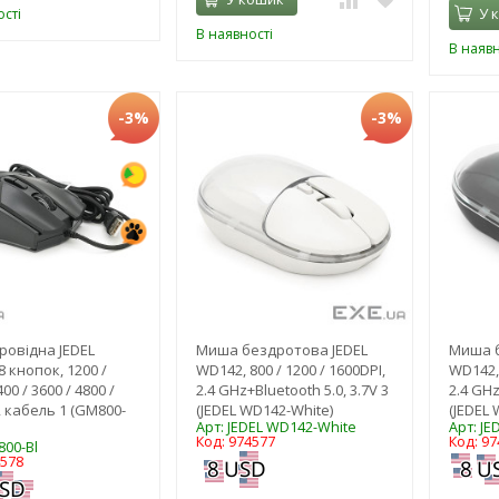
У 
сті
В наявності
В наявн
-3%
-3%
овідна JEDEL
Миша бездротова JEDEL
Миша б
8 кнопок, 1200 /
WD142, 800 / 1200 / 1600DPI,
WD142, 
400 / 3600 / 4800 /
2.4 GHz+Bluetooth 5.0, 3.7V 3
2.4 GHz
, кабель 1 (GM800-
(JEDEL WD142-White)
(JEDEL 
Арт: JEDEL WD142-White
Арт: JE
Код: 974577
Код: 97
800-Bl
4578