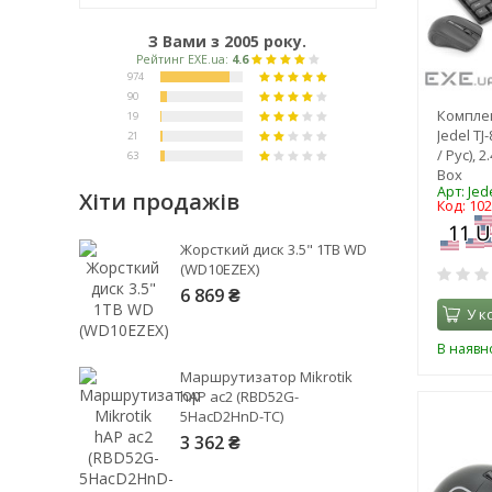
З Вами з 2005 року.
Компле
Jedel TJ
/ Pyc), 2
Box
Арт: Jed
Хіти продажів
Код: 10
Рейтинг EXE.ua:
4.6
Жорсткий диск 3.5" 1TB WD
974
(WD10EZEX)
90
6 869 ₴
У к
19
21
В наявно
63
Маршрутизатор Mikrotik
hAP ac2 (RBD52G-
5HacD2HnD-TC)
3 362 ₴