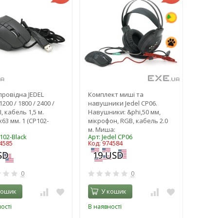
ровідна JEDEL
Комплект миші та
1200 / 1800 / 2400 /
навушники Jedel CP06.
, кабель 1,5 м.
Навушники: &phi,50 мм,
63 мм. 1 (CP102-
мікрофон, RGB, кабель 2.0
м. Миша:
102-Black
Арт: Jedel CP06
4585
Код: 974584
0
0
кошик
У кошик
ості
В наявності