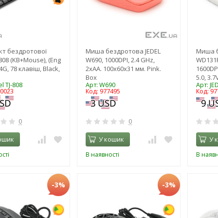
кт бездротової
Миша бездротова JEDEL
Миша б
-808 (KB+Mouse), (Eng
W690, 1000DPI, 2.4 GHz,
WD131P-
.4G, 78 клавіш, Black,
2xAA. 100x60x31 мм. Pink.
1600DPI
Box
5.0, 3.
el TJ-808
Арт: W690
Арт: J
20023
Код: 977495
Код: 97
0
0
ошик
У кошик
У 
сті
В наявності
В наявн
-3%
-3%