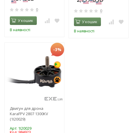
0
0
У кошик
У кошик
В наявності
В наявності
-3%
Двигун для дрона
KaraFPV 2807 1300KV
(1I20029)
Арт: 1I20029
Код: 984923