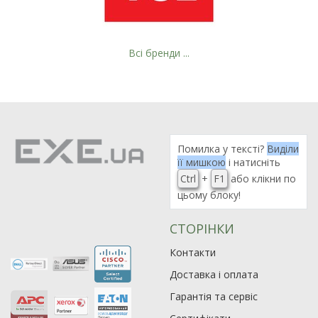
Всі бренди ...
Помилка у тексті?
Виділи
її мишкою
і натисніть
Ctrl
+
F1
або клікни по
цьому блоку!
СТОРІНКИ
Рейтинг EXE.ua:
4.6
974
Контакти
90
Доставка і оплата
19
Гарантія та сервіс
21
63