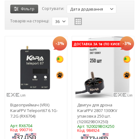
Сортувати:
Фільтр
Дата додавання
Товарів на сторінці:
36
-3%
-3%
ДОСТАВКА ЗА 1₴ (ПО КИЄВУ)
Відеоприймач (VRX)
Двигун для дрона
KaraFPV Teleport67 6.1G-
KaraFPV 2807 1300KV
7.2G (RX6704)
упаковка 250 шт.
(1I20029BOX250)
Арт: RX6704
Арт: 1I20029BOX250
Код: 990716
Код: 984924