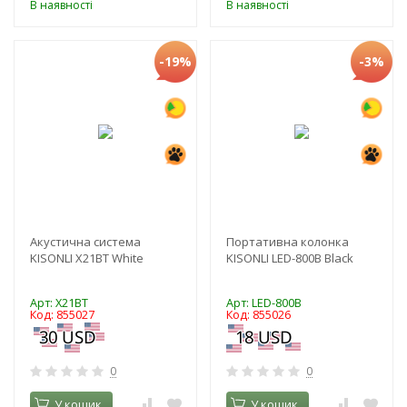
В наявності
В наявності
-19%
-3%
Акустична система
Портативна колонка
KISONLI X21BT White
KISONLI LED-800B Black
Арт: X21BT
Арт: LED-800B
Код: 855027
Код: 855026
0
0
У кошик
У кошик