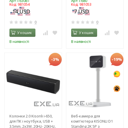
Арт: i-630BT
Арт: i-680
Код: 981054
Код: 981053
0
0
У кошик
У кошик
В наявності
В наявності
-3%
-19%
Колонки 2.0 Kisonli i-650,
Веб-камера для
для ПК і ноутбука, USB +
комп'ютера KISONLI D1
3.5mm, 2x3W, 20Hz- 20KHz,
Standing 2K 5P з