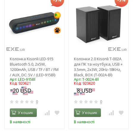
Колонка Kisonli LED-915
Колонки 2.0 Kisonli T-002A
Bluetooth 5.0, 2х5W,
для ПК та ноутбука, USB +
1200mAh, USB / TF / BT / FM
3.5mm, 2x3W, 20Hz-18KHz,
/ AUX, DC: 5V / (LED-915Bl)
Black, BOX (T-002A-Bl)
Арт: LED-915Bl
Арт: T-002A-Bl
Код: 920621
Код: 920620
0
0
У кошик
У кошик
В наявності
В наявності