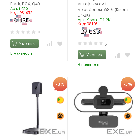
Black, BOX, Q40
автофокусом і
Арт: i-650
мікрофоном 55895 (Kisonli
Код: 981052
D1-2K)
Арт: Kisonli D1-2K
Код: 981051
0
У кошик
0
В наявності
У кошик
В наявності
-3%
-3%