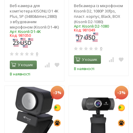
Веб-камера для
Вебкамера із мікрофоном
комп'ютера KISONLI D1 4K
Kisonli D2, 1080P 30fps,
Plus, 5P (3480&times;2880)
пласт. корпус, Black, BOX
з вбудованим
(Kisonli D2-1080)
Арт: Kisonli D2-1080
мікрофоном (Kisonli D1-4K)
Код: 981049
Арт: Kisonli D1-4K
Код: 981050
0
0
У кошик
У кошик
В наявності
В наявності
-3%
-3%