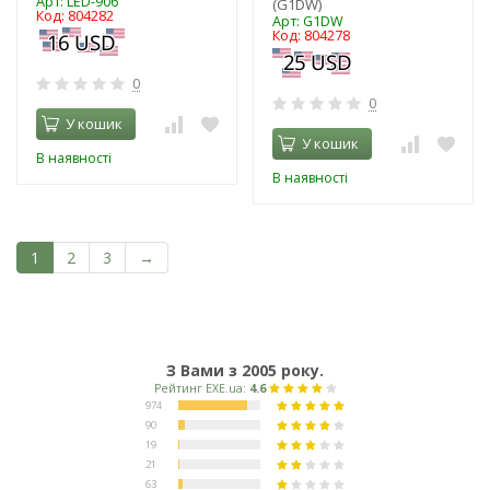
Арт: LED-906
(G1DW)
Код: 804282
Арт: G1DW
Код: 804278
0
0
У кошик
У кошик
В наявності
В наявності
1
2
3
→
З Вами з 2005 року.