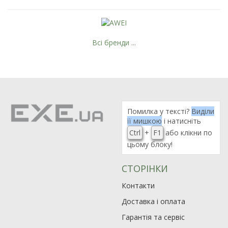
Всі бренди ...
Помилка у тексті?
Виділи
її мишкою
і натисніть
Ctrl
+
F1
або клікни по
цьому блоку!
СТОРІНКИ
Контакти
Доставка і оплата
Гарантія та сервіс