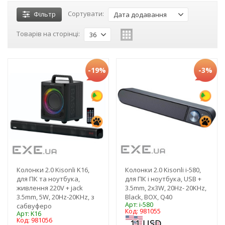
Сортувати:
Фільтр
Дата додавання
Товарів на сторінці:
36
-19%
-3%
Колонки 2.0 Kisonli K16,
Колонки 2.0 Kisonli i-580,
для ПК та ноутбука,
для ПК і ноутбука, USB +
живлення 220V + jack
3.5mm, 2x3W, 20Hz- 20KHz,
3.5mm, 5W, 20Hz-20KHz, з
Black, BOX, Q40
Арт: i-580
сабвуферо
Код: 981055
Арт: K16
Код: 981056