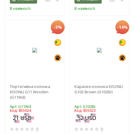
В наявності
В наявності
-3%
-14%
Портативна колонка
Караоке-колонка KISONLI
KISONLI G11 Wooden
G102 Brown (G102Br)
(G11Wd)
Арт: G11Wd
Арт: G102Br
Код: 855024
Код: 855023
0
0