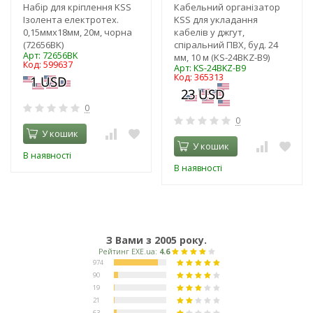
Набір для кріплення KSS
Кабельний організатор
Ізолента електротех.
KSS для укладання
0,15ммх18мм, 20м, чорна
кабелів у джгут,
(72656BK)
спіральний ПВХ, буд. 24
Арт: 72656BK
мм, 10 м (KS-24BKZ-B9)
Код: 599637
Арт: KS-24BKZ-B9
Код: 365313
0
0
У кошик
У кошик
В наявності
В наявності
З Вами з 2005 року.