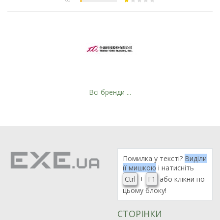
Всі бренди ...
Помилка у тексті?
Виділи
Рейтинг EXE.ua:
4.6
її мишкою
і натисніть
974
Ctrl
+
F1
або клікни по
90
цьому блоку!
19
21
СТОРІНКИ
63