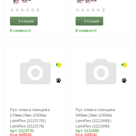
0
0
У кошик
У кошик
В наявності
В наявності
-3%
-3%
Рул. плівка глянцева
Рул. плівка глянцева
570мм 20мк (2000м)
690мм 20мк (2000м)
LamiFlex (3222570) )
LamiFlex (3222690) )
LamiFlex (3222570)
LamiFlex (3222690)
Арт: 3222570
Арт: 3222690
Код: 649543
Код: 649542