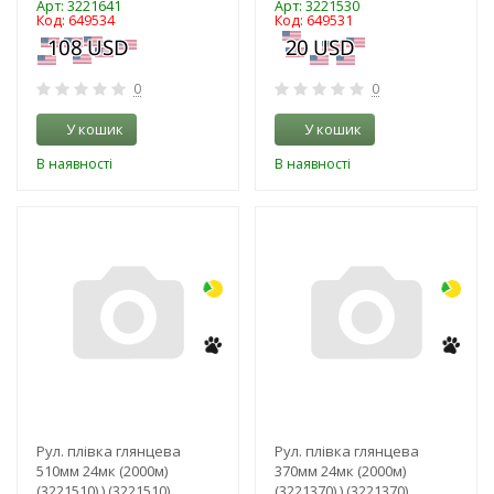
Арт: 3221641
Арт: 3221530
Код: 649534
Код: 649531
0
0
У кошик
У кошик
В наявності
В наявності
-3%
-3%
Рул. плівка глянцева
Рул. плівка глянцева
510мм 24мк (2000м)
370мм 24мк (2000м)
(3221510) ) (3221510)
(3221370) ) (3221370)