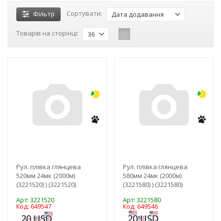
Сортувати:
Фільтр
Дата додавання
Товарів на сторінці:
36
-3%
-3%
Рул. плівка глянцева
Рул. плівка глянцева
520мм 24мк (2000м)
580мм 24мк (2000м)
(3221520) ) (3221520)
(3221580) ) (3221580)
Арт: 3221520
Арт: 3221580
Код: 649547
Код: 649546