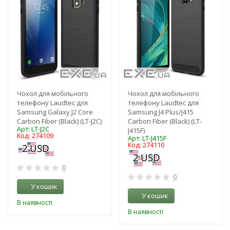
Чохол для мобільного
Чохол для мобільного
телефону Laudtec для
телефону Laudtec для
Samsung Galaxy J2 Core
Samsung J4 Plus/J415
Carbon Fiber (Black) (LT-J2C)
Carbon Fiber (Black) (LT-
Арт: LT-J2C
J415F)
Код: 274109
Арт: LT-J415F
Код: 274110
0
0
У кошик
У кошик
В наявності
В наявності