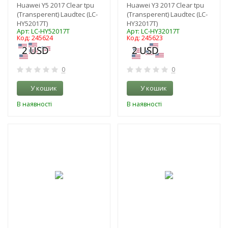
Huawei Y5 2017 Clear tpu
Huawei Y3 2017 Clear tpu
(Transperent) Laudtec (LC-
(Transperent) Laudtec (LC-
HY52017T)
HY32017T)
Арт: LC-HY52017T
Арт: LC-HY32017T
Код: 245624
Код: 245623
0
0
У кошик
У кошик
В наявності
В наявності
-3%
-3%