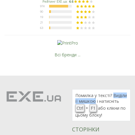
Всі бренди ...
Помилка у тексті?
Виділи
її мишкою
і натисніть
Ctrl
+
F1
або клікни по
цьому блоку!
СТОРІНКИ