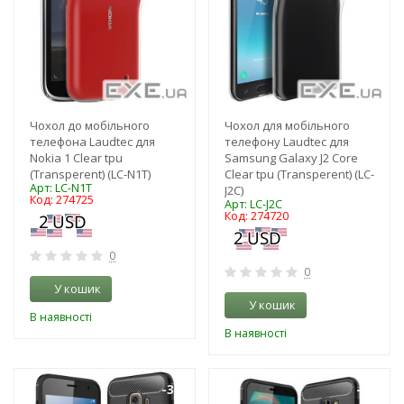
Чохол до мобільного
Чохол для мобільного
телефона Laudtec для
телефону Laudtec для
Nokia 1 Clear tpu
Samsung Galaxy J2 Core
(Transperent) (LC-N1T)
Clear tpu (Transperent) (LC-
Арт: LC-N1T
J2C)
Код: 274725
Арт: LC-J2C
Код: 274720
0
0
У кошик
У кошик
В наявності
В наявності
-3%
-3%