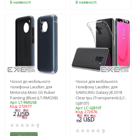
В наявності
В наявності
-3%
-3%
Чохол до мобільного
Чохол для мобільного
телефона Laudtec для
телефону Laudtec для
Motorola Moto G5 Ruber
SAMSUNG Galaxy J8 2018
Painting (Blue) (LT-RMG5B)
Clear tpu (Transperent) (LC-
Арт: LT-RMG5B
GJ810T)
Код: 272677
Арт: LC-GJ810T
Код: 272676
0
0