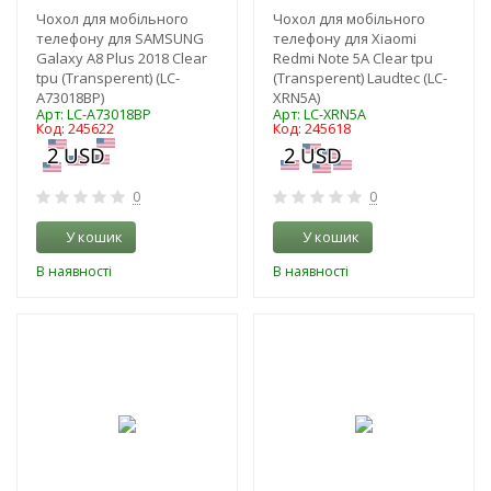
Чохол для мобільного
Чохол для мобільного
телефону для SAMSUNG
телефону для Xiaomi
Galaxy A8 Plus 2018 Clear
Redmi Note 5A Clear tpu
tpu (Transperent) (LC-
(Transperent) Laudtec (LC-
A73018BP)
XRN5A)
Арт: LC-A73018BP
Арт: LC-XRN5A
Код: 245622
Код: 245618
0
0
У кошик
У кошик
В наявності
В наявності
-3%
-3%