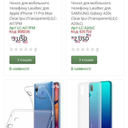
Чохол для мобільного
Чохол для мобільного
телефону Laudtec для
телефону Laudtec для
Apple iPhone 11 Pro Max
SAMSUNG Galaxy A20s
Clear tpu (Transperent) (LC-
Clear tpu (Transperent) (LC-
AI11PM
A20sC)
Арт: LC-AI11PM
Арт: LC-A20sC
Код: 808336
Код: 635750
0
0
У кошик
У кошик
В наявності
В наявності
-3%
-3%