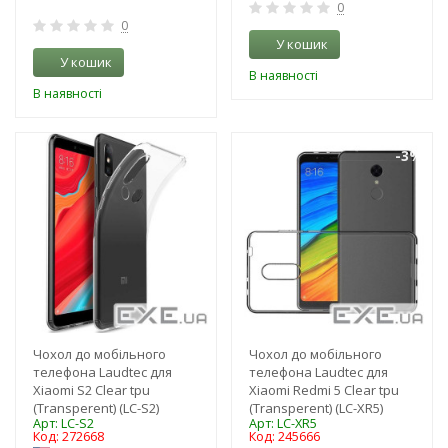
0
0
У кошик
У кошик
В наявності
В наявності
-3%
-3%
Чохол до мобільного
Чохол до мобільного
телефона Laudtec для
телефона Laudtec для
Xiaomi S2 Clear tpu
Xiaomi Redmi 5 Clear tpu
(Transperent) (LC-S2)
(Transperent) (LC-XR5)
Арт: LC-S2
Арт: LC-XR5
Код: 272668
Код: 245666