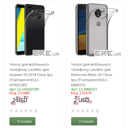
-3%
-3%
Чохол для мобільного
Чохол для мобільного
телефону Laudtec для
телефону Laudtec для
Huawei Y6 2018 Clear tpu
Motorola Moto G5 Clear
(Transperent) (LC-
tpu (Transperent) (LC-
HY62018T)
MMG5T)
Арт: LC-HY62018T
Арт: LC-MMG5T
Код: 272683
Код: 272679
0
0
У кошик
У кошик