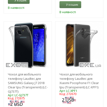
У кошик
У кошик
В наявності
В наявності
-3%
-3%
Чохол для мобільного
Чохол для мобільного
телефону Laudtec для
телефону Laudtec для
SAMSUNG Galaxy J7 2018
Xiaomi Pocophone F1 Clear
Clear tpu (Transperent) (LC-
tpu (Transperent) (LC-XPF1)
Арт: LC-XPF1
GJ737T)
Код: 272670
Арт: LC-GJ737T
Код: 272675