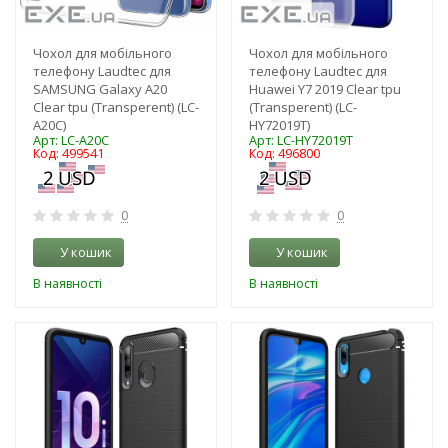
Чохол для мобільного
Чохол для мобільного
телефону Laudtec для
телефону Laudtec для
SAMSUNG Galaxy A20
Huawei Y7 2019 Clear tpu
Clear tpu (Transperent) (LC-
(Transperent) (LC-
A20C)
HY72019T)
Арт: LC-A20C
Арт: LC-HY72019T
Код: 499541
Код: 496800
0
0
У кошик
У кошик
В наявності
В наявності
-3%
-3%