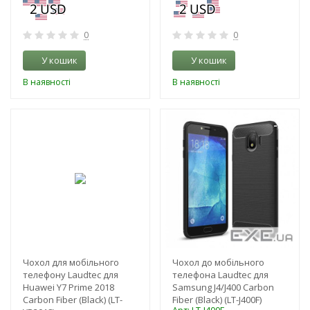
0
0
У кошик
У кошик
В наявності
В наявності
-3%
-3%
Чохол для мобільного
Чохол до мобільного
телефону Laudtec для
телефона Laudtec для
Huawei Y7 Prime 2018
Samsung J4/J400 Carbon
Carbon Fiber (Black) (LT-
Fiber (Black) (LT-J400F)