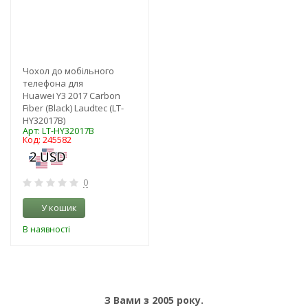
Чохол до мобільного
телефона для
Huawei Y3 2017 Carbon
Fiber (Black) Laudtec (LT-
HY32017B)
Арт: LT-HY32017B
Код: 245582
0
У кошик
В наявності
З Вами з 2005 року.