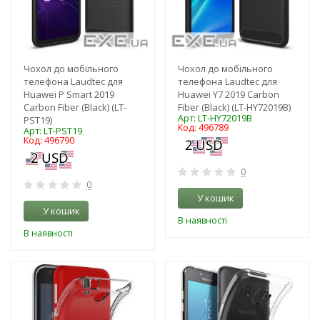
Чохол до мобільного
Чохол до мобільного
телефона Laudtec для
телефона Laudtec для
Huawei P Smart 2019
Huawei Y7 2019 Carbon
Carbon Fiber (Black) (LT-
Fiber (Black) (LT-HY72019B)
Арт: LT-HY72019B
PST19)
Код: 496789
Арт: LT-PST19
Код: 496790
0
0
У кошик
У кошик
В наявності
В наявності
-3%
-3%