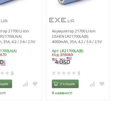
тор 21700 Li-Ion
Акумулятор 21700 Li-Ion
LR21700LA(A)
LISHEN LR21700LA(B)
 35A, 4.2 / 3.6 / 2.5V
4000mAh, 35A, 4.2 / 3.6 / 2.5V
1700LA(A)
Арт: LR21700LA(B)
6670
Код: 816669
0
0
ошик
У кошик
сті
В наявності