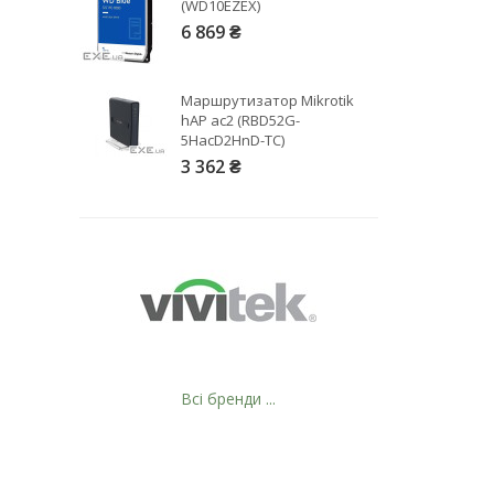
(WD10EZEX)
6 869 ₴
Маршрутизатор Mikrotik
hAP ac2 (RBD52G-
5HacD2HnD-TC)
3 362 ₴
Всі бренди ...