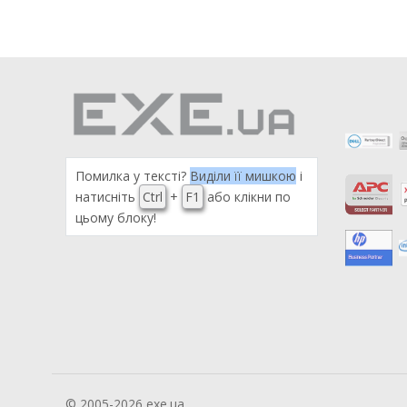
Помилка у тексті?
Виділи її мишкою
і
натисніть
Ctrl
+
F1
або клікни по
цьому блоку!
© 2005-2026 exe.ua