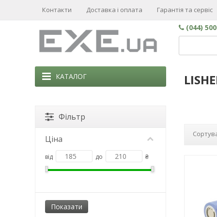
Контакти
Доставка і оплата
Гарантія та сервіс
(044) 50
КАТАЛОГ
LISH
Фільтр
Сортува
Ціна
від
до
₴