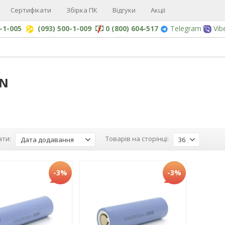
Сертифікати
Збірка ПК
Відгуки
Акції
0-1-005
(093) 500-1-009
0 (800) 604-517
Telegram
Vib
EN
ти:
Товарів на сторінці:
Дата додавання
36
-3%
-3%