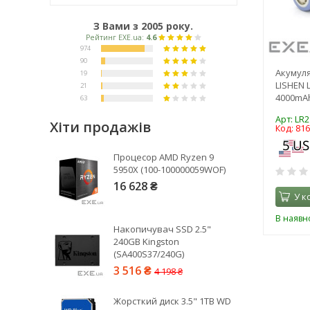
З Вами з 2005 року.
Акумуля
LISHEN 
4000mAh,
Арт: LR2
Хіти продажів
Код: 81
Рейтинг EXE.ua:
4.6
Процесор AMD Ryzen 9
974
5950X (100-100000059WOF)
90
16 628 ₴
У к
19
21
В наявно
Накопичувач SSD 2.5"
63
240GB Kingston
(SA400S37/240G)
3 516 ₴
4 198 ₴
Жорсткий диск 3.5" 1TB WD