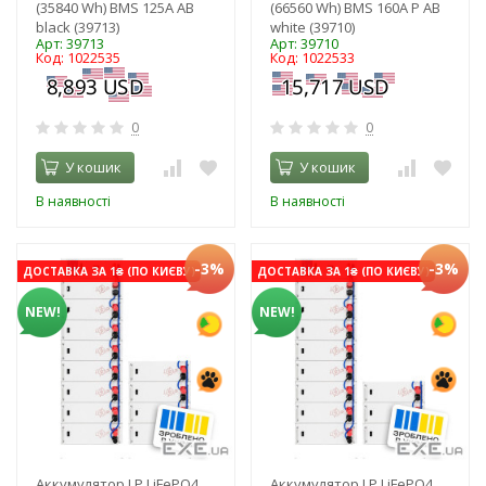
(35840 Wh) BMS 125А AB
(66560 Wh) BMS 160А P AB
black (39713)
white (39710)
Арт: 39713
Арт: 39710
Код: 1022535
Код: 1022533
0
0
У кошик
У кошик
В наявності
В наявності
-3%
-3%
ДОСТАВКА ЗА 1₴ (ПО КИЄВУ)
ДОСТАВКА ЗА 1₴ (ПО КИЄВУ)
NEW!
NEW!
Аккумулятор LP LiFePO4
Аккумулятор LP LiFePO4