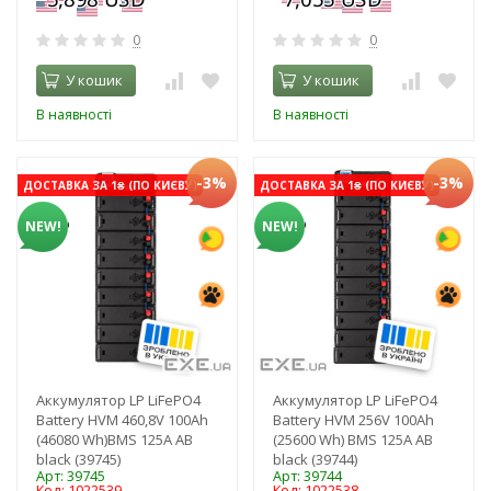
0
0
У кошик
У кошик
В наявності
В наявності
-3%
-3%
ДОСТАВКА ЗА 1₴ (ПО КИЄВУ)
ДОСТАВКА ЗА 1₴ (ПО КИЄВУ)
NEW!
NEW!
Аккумулятор LP LiFePO4
Аккумулятор LP LiFePO4
Battery HVM 460,8V 100Ah
Battery HVM 256V 100Ah
(46080 Wh)BMS 125А AB
(25600 Wh) BMS 125А AB
black (39745)
black (39744)
Арт: 39745
Арт: 39744
Код: 1022539
Код: 1022538