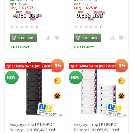
Арт: 39743
Арт: 39715
Код: 1022537
Код: 1022536
0
0
У кошик
У кошик
В наявності
В наявності
-3%
-3%
ДОСТАВКА ЗА 1₴ (ПО КИЄВУ)
ДОСТАВКА ЗА 1₴ (ПО КИЄВУ)
NEW!
NEW!
Аккумулятор LP LiFePO4
Аккумулятор LP LiFePO4
Battery HVM 358,4V 100Ah
Battery HVM 665,6V 100Ah