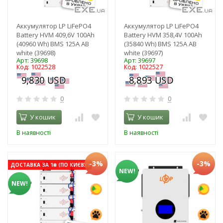
Аккумулятор LP LiFePO4
Аккумулятор LP LiFePO4
Battery HVM 409,6V 100Ah
Battery HVM 358,4V 100Ah
(40960 Wh) BMS 125А AB
(35840 Wh) BMS 125А AB
white (39698)
white (39697)
Арт: 39698
Арт: 39697
Код: 1022528
Код: 1022527
0
0
У кошик
У кошик
В наявності
В наявності
-3%
-3%
ДОСТАВКА ЗА 1₴ (ПО КИЄВУ)
NEW!
NEW!