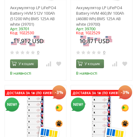
Аккумулятор LP LiFePO4
Аккумулятор LP LiFePO4
Battery HVM 512V 100Ah
Battery HVM 460,8V 100Ah
(51200 Wh) BMS 125А AB
(46080 Wh) BMS 125А AB
white (39701)
white (39700)
Арт: 39701
Арт: 39700
Код: 1022530
Код: 1022529
0
0
У кошик
У кошик
В наявності
В наявності
-3%
-3%
ДОСТАВКА ЗА 1₴ (ПО КИЄВУ)
ДОСТАВКА ЗА 1₴ (ПО КИЄВУ)
NEW!
NEW!