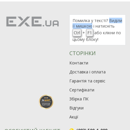
Помилка у тексті?
Виділи
її мишкою
і натисніть
Ctrl
+
F1
або клікни по
цьому блоку!
СТОРІНКИ
Контакти
Доставка і оплата
Гарантія та сервіс
Сертифікати
Збірка ПК
Відгуки
Акції