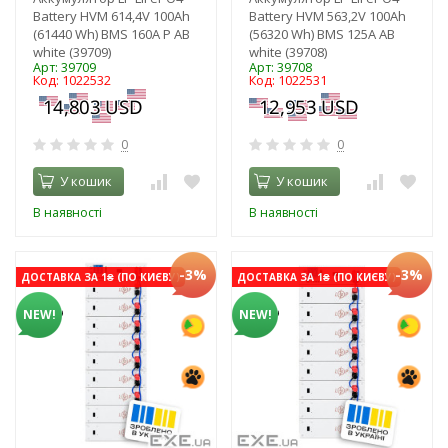
Battery HVM 614,4V 100Ah
Battery HVM 563,2V 100Ah
(61440 Wh) BMS 160А P AB
(56320 Wh) BMS 125А AB
white (39709)
white (39708)
Арт: 39709
Арт: 39708
Код: 1022532
Код: 1022531
0
0
У кошик
У кошик
В наявності
В наявності
-3%
-3%
ДОСТАВКА ЗА 1₴ (ПО КИЄВУ)
ДОСТАВКА ЗА 1₴ (ПО КИЄВУ)
NEW!
NEW!