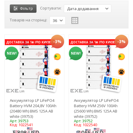
Сортувати:
Фільтр
Дата додавання
Товарів на сторінці:
36
-3%
-3%
ДОСТАВКА ЗА 1₴ (ПО КИЄВУ)
ДОСТАВКА ЗА 1₴ (ПО КИЄВУ)
NEW!
NEW!
Аккумулятор LP LiFePO4
Аккумулятор LP LiFePO4
Battery HVM 204,8V 100Ah
Battery HVM 256V 100Ah
(20480 Wh) BMS 125А AB
(25600 Wh) BMS 125А AB
white (39753)
white (39752)
Арт: 39753
Арт: 39752
Код: 1022541
Код: 1022540