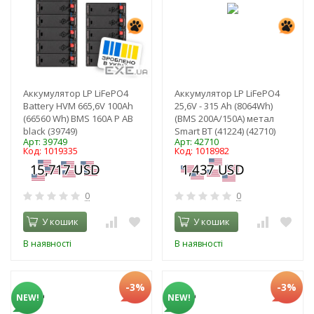
Аккумулятор LP LiFePO4
Аккумулятор LP LiFePO4
Battery HVM 665,6V 100Ah
25,6V - 315 Ah (8064Wh)
(66560 Wh) BMS 160А P AB
(BMS 200A/150А) метал
black (39749)
Smart BT (41224) (42710)
Арт: 39749
Арт: 42710
Код: 1019335
Код: 1018982
0
0
У кошик
У кошик
В наявності
В наявності
-3%
-3%
NEW!
NEW!