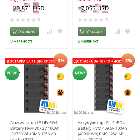
0
0
У кошик
У кошик
В наявності
В наявності
-3%
-3%
ДОСТАВКА ЗА 1₴ (ПО КИЄВУ)
ДОСТАВКА ЗА 1₴ (ПО КИЄВУ)
NEW!
NEW!
Аккумулятор LP LiFePO4
Аккумулятор LP LiFePO4
Battery HVM 307,2V 100Ah
Battery HVM 409,6V 100Ah
(30720 Wh) BMS 125А AB
(40960 Wh) BMS 125А AB
black (39743)
black (39715)