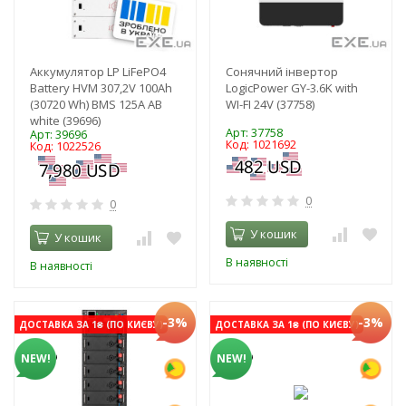
Аккумулятор LP LiFePO4
Сонячний інвертор
Battery HVM 307,2V 100Ah
LogicPower GY-3.6K with
(30720 Wh) BMS 125А AB
WI-FI 24V (37758)
white (39696)
Арт: 37758
Арт: 39696
Код: 1021692
Код: 1022526
0
0
У кошик
У кошик
В наявності
В наявності
-3%
-3%
ДОСТАВКА ЗА 1₴ (ПО КИЄВУ)
ДОСТАВКА ЗА 1₴ (ПО КИЄВУ)
NEW!
NEW!