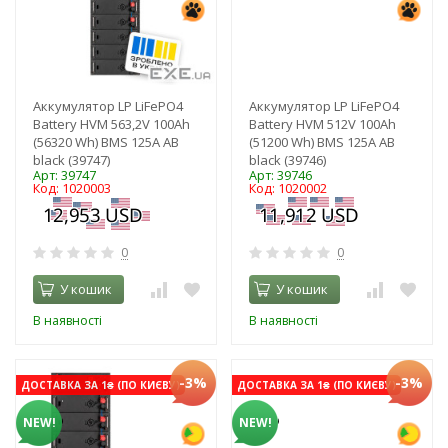
Аккумулятор LP LiFePO4
Аккумулятор LP LiFePO4
Battery HVM 563,2V 100Ah
Battery HVM 512V 100Ah
(56320 Wh) BMS 125А AB
(51200 Wh) BMS 125А AB
black (39747)
black (39746)
Арт: 39747
Арт: 39746
Код: 1020003
Код: 1020002
0
0
У кошик
У кошик
В наявності
В наявності
-3%
-3%
ДОСТАВКА ЗА 1₴ (ПО КИЄВУ)
ДОСТАВКА ЗА 1₴ (ПО КИЄВУ)
NEW!
NEW!