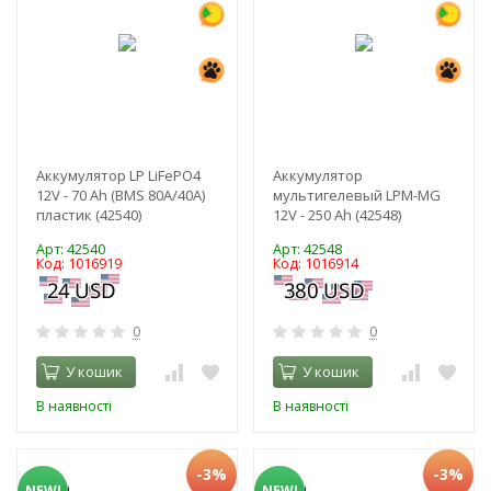
Аккумулятор LP LiFePO4
Аккумулятор
12V - 70 Ah (BMS 80A/40А)
мультигелевый LPM-MG
пластик (42540)
12V - 250 Ah (42548)
Арт: 42540
Арт: 42548
Код: 1016919
Код: 1016914
0
0
У кошик
У кошик
В наявності
В наявності
-3%
-3%
NEW!
NEW!