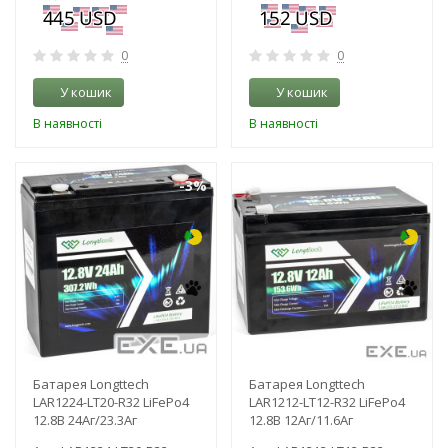
0
0
У кошик
У кошик
В наявності
В наявності
-3%
-3%
Батарея Longttech
Батарея Longttech
LAR1224-LT20-R32 LiFePo4
LAR1212-LT12-R32 LiFePo4
12.8В 24Аг/23.3Аг
12.8В 12Аг/11.6Аг