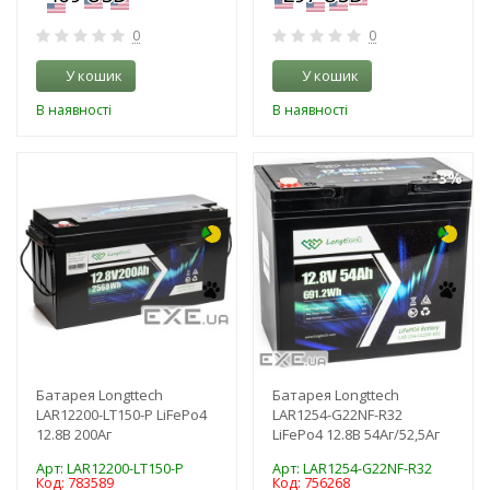
0
0
У кошик
У кошик
В наявності
В наявності
-3%
-3%
Батарея Longttech
Батарея Longttech
LAR12200-LT150-P LiFePo4
LAR1254-G22NF-R32
12.8В 200Аг
LiFePo4 12.8В 54Аг/52,5Аг
Арт: LAR12200-LT150-P
Арт: LAR1254-G22NF-R32
Код: 783589
Код: 756268