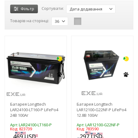
Сортувати:
Фільтр
Дата додавання
Товарів на сторінці:
36
-3%
-3%
Батарея Longttech
Батарея Longttech
LAR24100-LT160-P LiFePo4
LAR12100-G22NF-P LiFePo4
24В 100Аг
12.8В 100Аг
Арт: LAR24100-LT160-P
Арт: LAR12100-G22NF-P
Код: 823739
Код: 783590