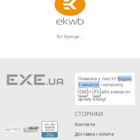
Всі бренди ...
Помилка у тексті?
Виділи
її мишкою
і натисніть
Ctrl
+
F1
або клікни по
цьому блоку!
СТОРІНКИ
Контакти
Доставка і оплата