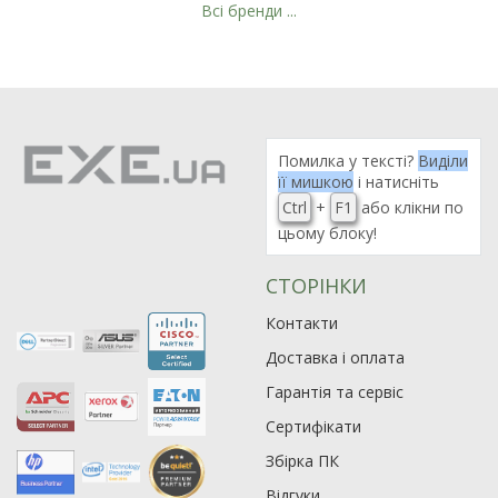
Всі бренди ...
Рейтинг EXE.ua:
4.6
974
90
Помилка у тексті?
Виділи
19
її мишкою
і натисніть
21
Ctrl
+
F1
або клікни по
цьому блоку!
63
СТОРІНКИ
Контакти
Доставка і оплата
Гарантія та сервіс
Сертифікати
Збірка ПК
Відгуки