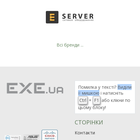
Всі бренди ...
Помилка у тексті?
Виділи
її мишкою
і натисніть
Ctrl
+
F1
або клікни по
цьому блоку!
СТОРІНКИ
Контакти