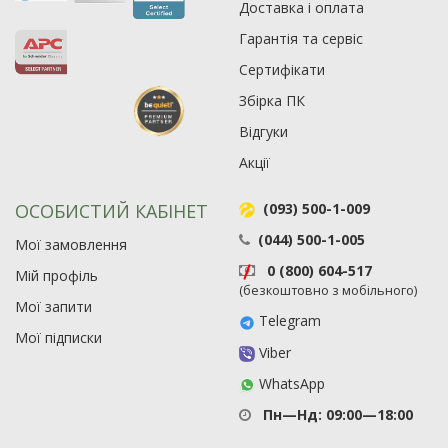
Доставка і оплата
Гарантія та сервіс
Сертифікати
Збірка ПК
Відгуки
Акції
ОСОБИСТИЙ КАБІНЕТ
(093) 500-1-009
(044) 500-1-005
Мої замовлення
0 (800) 604-517
Мій профіль
(безкоштовно з мобільного)
Мої запити
Telegram
Мої підписки
Viber
WhatsApp
Пн—Нд: 09:00—18:00
Рейтинг EXE.ua:
4.6
975