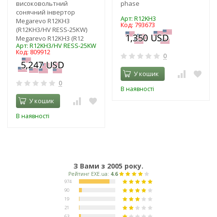
високовольтний
phase
сонячний інвертор
Арт: R12KH3
Megarevo R12KH3
Код: 793673
(R12KH3/HV RESS-25KW)
Megarevo R12KH3 (R12
Арт: R12KH3/HV RESS-25KW
Код: 809912
0
У кошик
0
В наявності
У кошик
В наявності
З Вами з 2005 року.