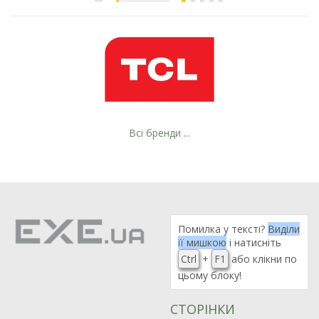
Всі бренди ...
Помилка у тексті?
Виділи
її мишкою
і натисніть
Ctrl
+
F1
або клікни по
цьому блоку!
СТОРІНКИ