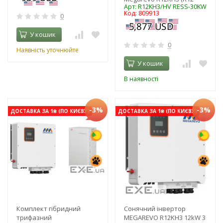
Арт: R12KH3/HV RESS-30KW
Код: 809913
0
У кошик
0
Наявність уточнюйте
У кошик
В наявності
-3%
-3%
ДОСТАВКА ЗА 1₴ (ПО КИЄВУ)
ДОСТАВКА ЗА 1₴ (ПО КИЄВУ)
Комплект гібридний
Сонячний інвертор
трифазний
MEGAREVO R12KH3 12kW 3