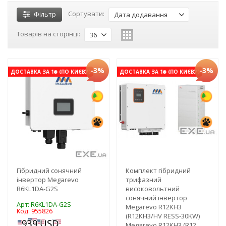
Сортувати:
Фільтр
Дата додавання
Товарів на сторінці:
36
-3%
-3%
ДОСТАВКА ЗА 1₴ (ПО КИЄВУ)
ДОСТАВКА ЗА 1₴ (ПО КИЄВУ)
Гібридний сонячний
Комплект гібридний
інвертор Megarevo
трифазний
R6KL1DA-G2S
високовольтний
сонячний інвертор
Арт: R6KL1DA-G2S
Megarevo R12KH3
Код: 955826
(R12KH3/HV RESS-30KW)
Megarevo R12KH3 (R12