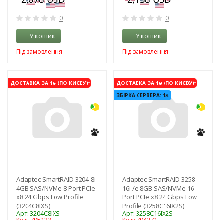
0
0
У кошик
У кошик
Під замовлення
Під замовлення
-3%
-3%
ДОСТАВКА ЗА 1₴ (ПО КИЄВУ)
ДОСТАВКА ЗА 1₴ (ПО КИЄВУ)
ЗБІРКА СЕРВЕРА: 1₴
Adaptec SmartRAID 3204-8i
Adaptec SmartRAID 3258-
4GB SAS/NVMe 8 Port PCIe
16i /e 8GB SAS/NVMe 16
x8 24 Gbps Low Profile
Port PCIe x8 24 Gbps Low
(3204C8IXS)
Profile (3258C16IX2S)
Арт: 3204C8IXS
Арт: 3258C16IX2S
Код: 795123
Код: 794271