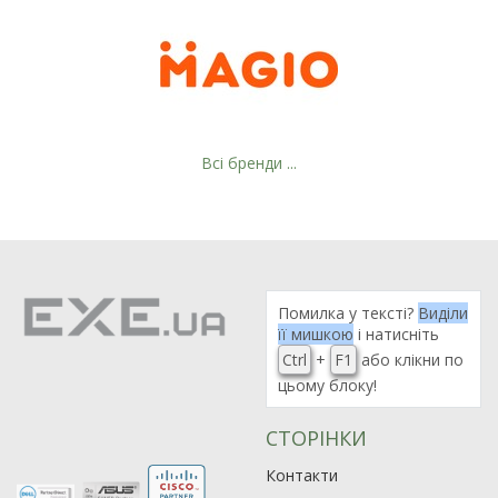
Всі бренди ...
Помилка у тексті?
Виділи
її мишкою
і натисніть
Ctrl
+
F1
або клікни по
цьому блоку!
СТОРІНКИ
Контакти