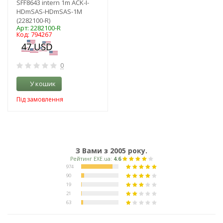
SFF8643 intern 1m ACK-I-
HDmSAS-HDmSAS-1M
(2282100-R)
Арт: 2282100-R
Код: 794267
0
У кошик
Під замовлення
З Вами з 2005 року.