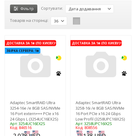
Сортувати:
Фільтр
Дата додавання
Товарів на сторінці:
36
-3%
-3%
ДОСТАВКА ЗА 1₴ (ПО КИЄВУ)
ДОСТАВКА ЗА 1₴ (ПО КИЄВУ)
ЗБІРКА СЕРВЕРА: 1₴
Adaptec SmartRAID Ultra
Adaptec SmartRAID Ultra
3254-16e /e 8GB SAS/NVMe
3258-16i /e 8GB SAS/NVMe
16 Port extern+++ PCIe x16
16 Port PCIe x16 24 Gbps
24 Gbps L (3254UC16EX2S)
Low Profil (3258UPC16IX2S)
Арт: 3254UC16EX2S
Арт: 3258UPC16IX2S
Код: 846516
Код: 808556