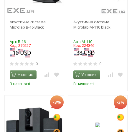
Акустична система
Акустична система
Microlab B-16 Black
Microlab M-110 black
Арт: B-16
Арт: M-110
Код: 270257
Код: 224846
0
0
У кошик
У кошик
В наявності
В наявності
-3%
-3%