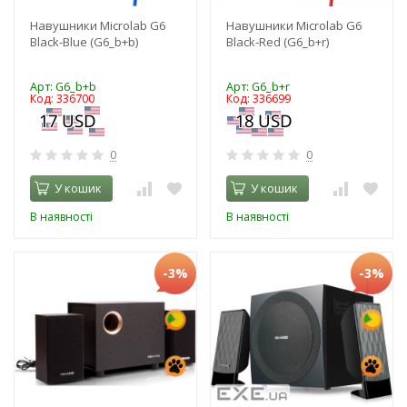
Навушники Microlab G6
Навушники Microlab G6
Black-Blue (G6_b+b)
Black-Red (G6_b+r)
Арт: G6_b+b
Арт: G6_b+r
Код: 336700
Код: 336699
0
0
У кошик
У кошик
В наявності
В наявності
-3%
-3%