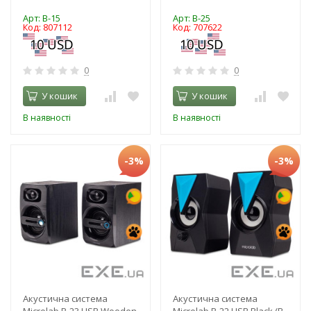
Арт: B-15
Арт: B-25
Код: 807112
Код: 707622
0
0
У кошик
У кошик
В наявності
В наявності
-3%
-3%
Акустична система
Акустична система
Microlab B-23 USB Wooden
Microlab B-22 USB Black (B-