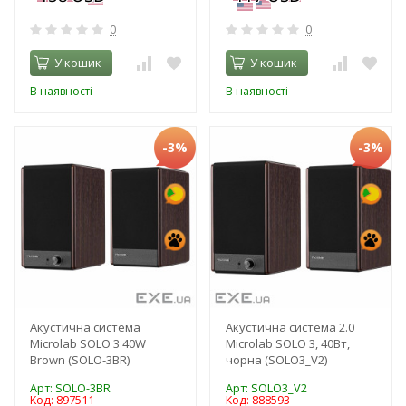
0
0
У кошик
У кошик
В наявності
В наявності
-3%
-3%
Акустична система
Акустична система 2.0
Microlab SOLO 3 40W
Microlab SOLO 3, 40Вт,
Brown (SOLO-3BR)
чорна (SOLO3_V2)
Арт: SOLO-3BR
Арт: SOLO3_V2
Код: 897511
Код: 888593