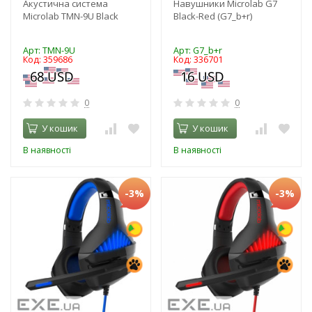
Акустична система
Навушники Microlab G7
Microlab TMN-9U Black
Black-Red (G7_b+r)
Арт: TMN-9U
Арт: G7_b+r
Код: 359686
Код: 336701
0
0
У кошик
У кошик
В наявності
В наявності
-3%
-3%