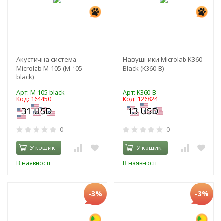
Акустична система
Навушники Microlab K360
Microlab M-105 (M-105
Black (K360-B)
black)
Арт: M-105 black
Арт: K360-B
Код: 164450
Код: 126824
0
0
У кошик
У кошик
В наявності
В наявності
-3%
-3%