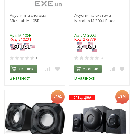
Акустична система
Акустична система
Microlab M-105R
Microlab M-300U Black
Арт: M-105R
Арт: M-300U
Код: 310231
Код: 272779
0
0
У кошик
У кошик
В наявності
В наявності
-3%
-3%
СПЕЦ. ЦІНА