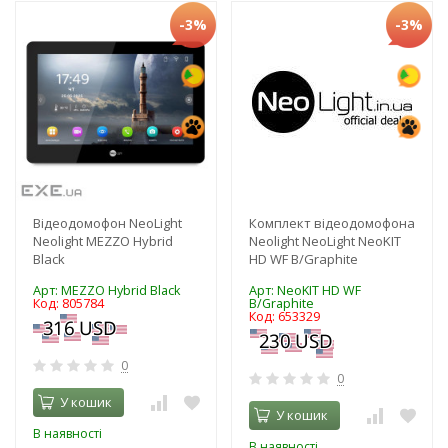
-3%
-3%
Відеодомофон NeoLight
Комплект відеодомофона
Neolight MEZZO Hybrid
Neolight NeoLight NeoKIT
Black
HD WF B/Graphite
Арт: MEZZO Hybrid Black
Арт: NeoKIT HD WF
Код: 805784
B/Graphite
Код: 653329
0
0
У кошик
У кошик
В наявності
В наявності