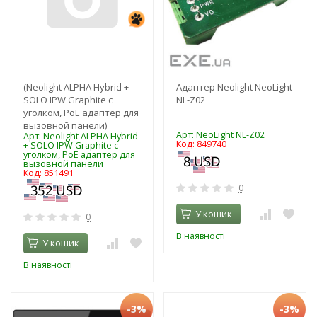
(Neolight ALPHA Hybrid +
Адаптер Neolight NeoLight
SOLO IPW Graphite с
NL-Z02
уголком, PoE адаптер для
вызовной панели)
Арт: NeoLight NL-Z02
Арт: Neolight ALPHA Hybrid
Код: 849740
+ SOLO IPW Graphite с
уголком, PoE адаптер для
вызовной панели
Код: 851491
0
У кошик
0
В наявності
У кошик
В наявності
-3%
-3%