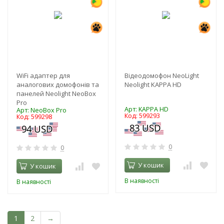
WiFi адаптер для
Відеодомофон NeoLight
аналогових домофонів та
Neolight KAPPA HD
панелей Neolight NeoBox
Pro
Арт: KAPPA HD
Арт: NeoBox Pro
Код: 599293
Код: 599298
0
0
У кошик
У кошик
В наявності
В наявності
1
2
→