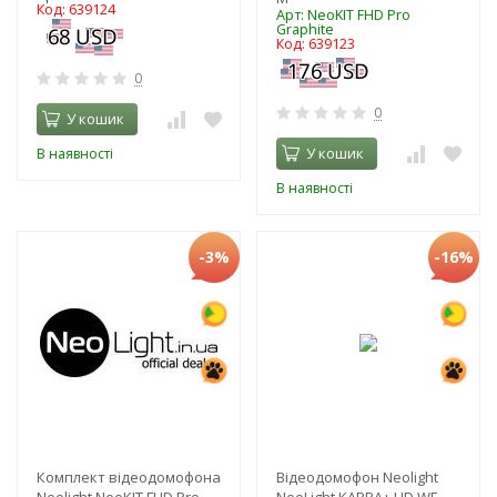
Код: 639124
Арт: NeoKIT FHD Pro
Graphite
Код: 639123
0
0
У кошик
У кошик
В наявності
В наявності
-3%
-16%
Комплект відеодомофона
Відеодомофон Neolight
Neolight NeoKIT FHD Pro
NeoLight KAPPA+ HD WF