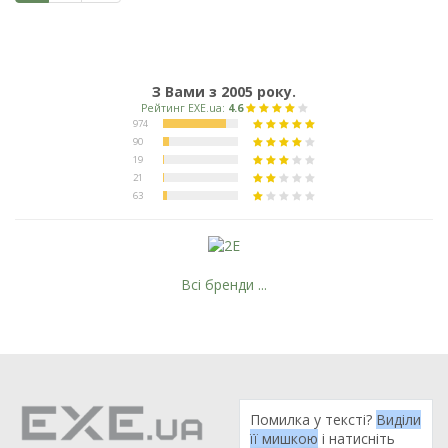
З Вами з 2005 року.
Всі бренди ...
Помилка у тексті?
Виділи
її мишкою
і натисніть