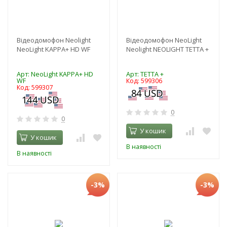
Відеодомофон Neolight
Відеодомофон NeoLight
NeoLight KAPPA+ HD WF
Neolight NEOLIGHT TETTA +
Арт: NeoLight KAPPA+ HD
Арт: TETTA +
WF
Код: 599306
Код: 599307
0
0
У кошик
У кошик
В наявності
В наявності
-3%
-3%