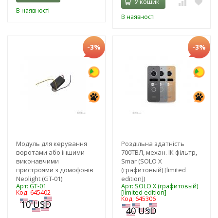
У кошик
В наявності
В наявності
-3%
-3%
Модуль для керування
Роздільна здатність
воротами або іншими
700ТВЛ, механ. ІК фільтр,
виконавчими
Smar (SOLO X
пристроями з домофонів
(графитовый) [limited
Neolight (GT-01)
edition])
Арт: GT-01
Арт: SOLO X (графитовый)
Код: 645402
[limited edition]
Код: 645306