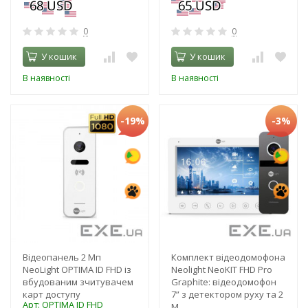
0
0
У кошик
У кошик
В наявності
В наявності
-19%
-3%
Відеопанель 2 Мп
Комплект відеодомофона
NeoLight OPTIMA ID FHD із
Neolight NeoKIT FHD Pro
вбудованим зчитувачем
Graphite: відеодомофон
карт доступу
7” з детектором руху та 2
Арт: OPTIMA ID FHD
М