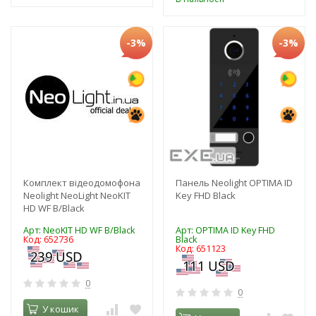
-3%
-3%
Комплект відеодомофона
Панель Neolight OPTIMA ID
Neolight NeoLight NeoKIT
Key FHD Black
HD WF B/Black
Арт: NeoKIT HD WF B/Black
Арт: OPTIMA ID Key FHD
Код: 652736
Black
Код: 651123
0
0
У кошик