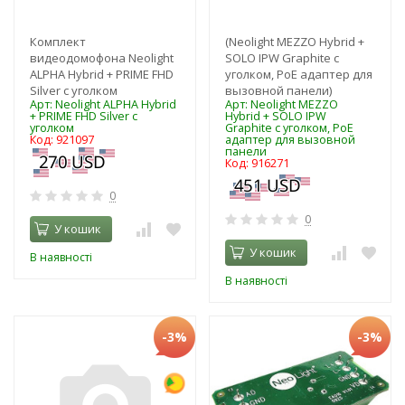
Комплект
(Neolight MEZZO Hybrid +
видеодомофона Neolight
SOLO IPW Graphite с
ALPHA Hybrid + PRIME FHD
уголком, PoE адаптер для
Silver с уголком
вызовной панели)
Арт: Neolight ALPHA Hybrid
Арт: Neolight MEZZO
+ PRIME FHD Silver с
Hybrid + SOLO IPW
уголком
Graphite с уголком, PoE
Код: 921097
адаптер для вызовной
панели
Код: 916271
0
0
У кошик
У кошик
В наявності
В наявності
-3%
-3%