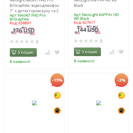
B/Graphite: відеодомофон
Black
7'' з детектором руху та 2
Арт: NeoLight KAPPA+ HD
Арт: NeoKIT FHD Pro
WF Black
B/Graphite
Код: 627617
Код: 638897
0
0
У кошик
У кошик
В наявності
В наявності
-19%
-3%