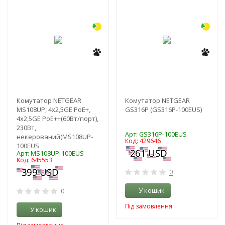
-3%
-3%
Комутатор NETGEAR
Комутатор NETGEAR
MS108UP, 4x2,5GE PoE+,
GS316P (GS316P-100EUS)
4x2,5GE PoE++(60Вт/порт),
230Вт,
Арт: GS316P-100EUS
некерований(MS108UP-
Код: 429646
100EUS
Арт: MS108UP-100EUS
Код: 645553
0
У кошик
0
Під замовлення
У кошик