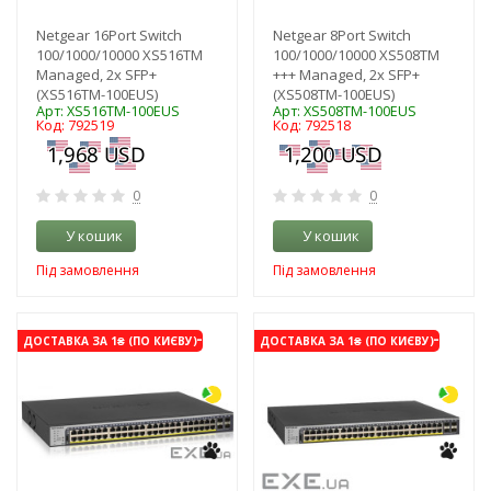
Netgear 16Port Switch
Netgear 8Port Switch
100/1000/10000 XS516TM
100/1000/10000 XS508TM
Managed, 2x SFP+
+++ Managed, 2x SFP+
(XS516TM-100EUS)
(XS508TM-100EUS)
Арт: XS516TM-100EUS
Арт: XS508TM-100EUS
Код: 792519
Код: 792518
0
0
У кошик
У кошик
Під замовлення
Під замовлення
-3%
-3%
ДОСТАВКА ЗА 1₴ (ПО КИЄВУ)
ДОСТАВКА ЗА 1₴ (ПО КИЄВУ)