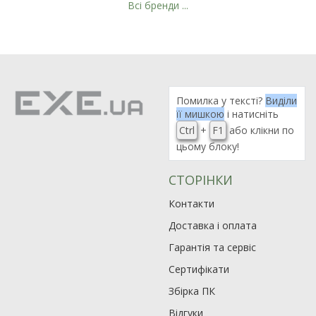
Всі бренди ...
Помилка у тексті?
Виділи
її мишкою
і натисніть
Ctrl
+
F1
або клікни по
цьому блоку!
СТОРІНКИ
Контакти
Доставка і оплата
Гарантія та сервіс
Сертифікати
Збірка ПК
Відгуки