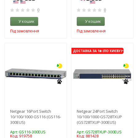
0
0
У кошик
У кошик
Під замовлення
Під замовлення
-3%
-3%
ДОСТАВКА ЗА 1₴ (ПО КИЄВУ)
Netgear 16Port Switch
Netgear 24Port Switch
10/100/1000 GS116 (GS116-
10/100/1000 GS728TXUP
300EUS)
(GS728TXUP-300EUS)
Арт: GS116-300EUS
Арт: GS728TXUP-300EUS
Код: 919758
Код: 881428