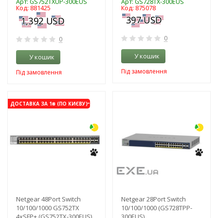
Арт: GS752TXUP-300EUS
Арт: GS728TX-300EUS
Код: 881425
Код: 875078
0
0
У кошик
У кошик
Під замовлення
Під замовлення
-3%
-3%
ДОСТАВКА ЗА 1₴ (ПО КИЄВУ)
Netgear 48Port Switch
Netgear 28Port Switch
10/100/1000 GS752TX
10/100/1000 (GS728TPP-
4xSFP+ (GS752TX-300EUS)
300EUS)