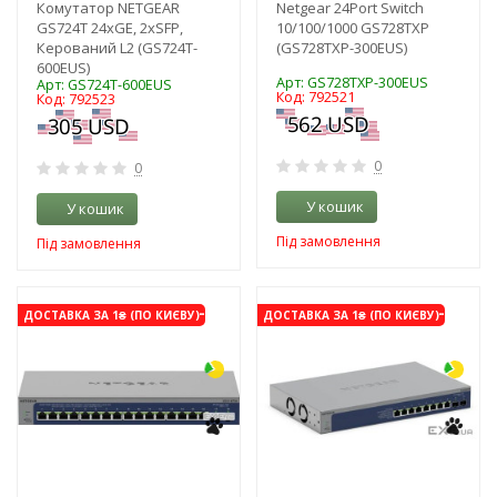
Комутатор NETGEAR
Netgear 24Port Switch
GS724T 24xGE, 2xSFP,
10/100/1000 GS728TXP
Керований L2 (GS724T-
(GS728TXP-300EUS)
600EUS)
Арт: GS728TXP-300EUS
Арт: GS724T-600EUS
Код: 792521
Код: 792523
0
0
У кошик
У кошик
Під замовлення
Під замовлення
-3%
-3%
ДОСТАВКА ЗА 1₴ (ПО КИЄВУ)
ДОСТАВКА ЗА 1₴ (ПО КИЄВУ)