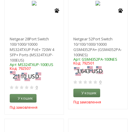
Netgear 28Port Switch
Netgear 52Port Switch
100/1000/10000
10/100/1000/10000
MS324TXUP PoE+ 720W 4
GSM4352PA+ (GSM4352PA-
SFP+ Ports (MS324TXUP-
100NES)
Арт: GSM4352PA-100NES
100EUS)
Код: 792501
Арт: MS324TXUP-100EUS
Код: 792507
0
0
У кошик
У кошик
Під замовлення
Під замовлення
-3%
-3%