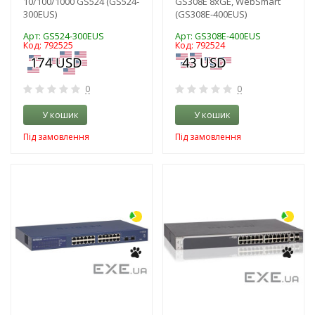
10/100/1000 GS524 (GS524-
GS308E 8xGE, WebSmart
300EUS)
(GS308E-400EUS)
Арт: GS524-300EUS
Арт: GS308E-400EUS
Код: 792525
Код: 792524
0
0
У кошик
У кошик
Під замовлення
Під замовлення
-3%
-3%