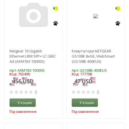
Netgear 10 Gigabit
Комутатори NETGEAR
Ethernet LRM SFP+ LC GBIC
GS108E 8xGE, WebSmart
Ad (AXM763-10000S)
(GS108E-400EUS)
Арт: AXM763-10000S
Арт: GS108E-400EUS
Код: 792499
Код: 777786
0
0
У кошик
У кошик
Під замовлення
Під замовлення