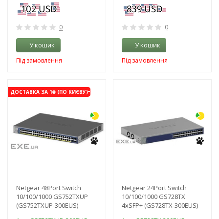
0
0
У кошик
У кошик
Під замовлення
Під замовлення
-3%
-3%
ДОСТАВКА ЗА 1₴ (ПО КИЄВУ)
Netgear 48Port Switch
Netgear 24Port Switch
10/100/1000 GS752TXUP
10/100/1000 GS728TX
(GS752TXUP-300EUS)
4xSFP+ (GS728TX-300EUS)