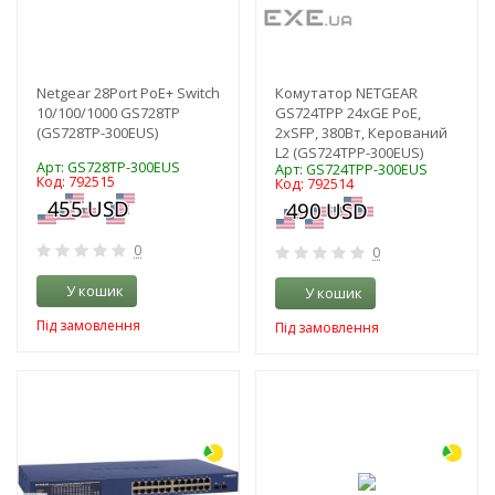
Netgear 28Port PoE+ Switch
Комутатор NETGEAR
10/100/1000 GS728TP
GS724TPP 24xGE PoE,
(GS728TP-300EUS)
2xSFP, 380Вт, Керований
L2 (GS724TPP-300EUS)
Арт: GS728TP-300EUS
Арт: GS724TPP-300EUS
Код: 792515
Код: 792514
0
0
У кошик
У кошик
Під замовлення
Під замовлення
-3%
-3%