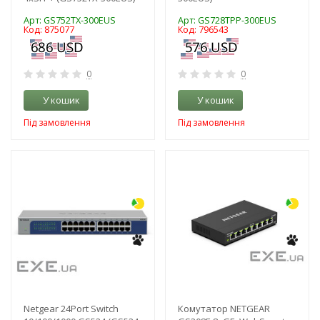
Арт: GS752TX-300EUS
Арт: GS728TPP-300EUS
Код: 875077
Код: 796543
0
0
У кошик
У кошик
Під замовлення
Під замовлення
-3%
-3%
Netgear 24Port Switch
Комутатор NETGEAR