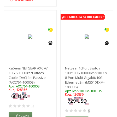
Під замовлення
-3%
-3%
ДОСТАВКА ЗА 1₴ (ПО КИЄВУ)
Кабель NETGEAR AXC761
Netgear 10Port Switch
10G SFP+ Direct Attach
100/1000/10000 MS510TXM
Cable (DAC) 1m Passive
8-Port Multi-Gigabit/10G
(AXC761-10000S)
Ethernet Sm (MS510TXM-
Арт: AXC761-10000S
100EUS)
Код: 428356
Арт: MS510TXM-100EUS
Код: 426836
0
0
У кошик