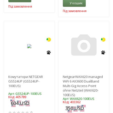
У кошик
Під замовлення
Під замовлення
-3%
-3%
Комутатори NETGEAR
NetgearWAX620 managed
GS524UP (GS524UP-
WiFi 6 AX3600 DualBand
100EUS)
Multi-Gig Access Point
ohne Netzteil (WAX620-
Арт: GS524UP-100EUS
100EUS)
Код: 405789
Арт: WAX620-100EUS
Код: 403362
0