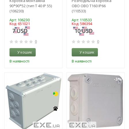
Коробка монтажна
Розподільча коробка
90*90*52 (тип Т 40 IP 55)
OBO OBO Т160 IP66
(106230)
(110533)
Арт: 106230
Арт: 110533
Код: 651021
Код: 586394
0
0
У кошик
У кошик
В наявності
В наявності
-3%
-3%