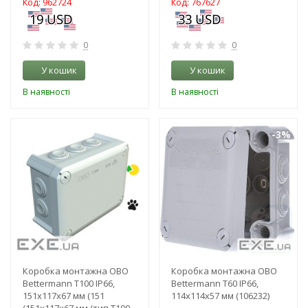
Код: 962724
Код: 767627
0
0
У кошик
У кошик
В наявності
В наявності
-3%
-3%
Коробка монтажна OBO
Коробка монтажна OBO
Bettermann Т100 IP66,
Bettermann T60 IP66,
151x117x67 мм (151
114x114x57 мм (106232)
(151x117x67 мм (тип Т100