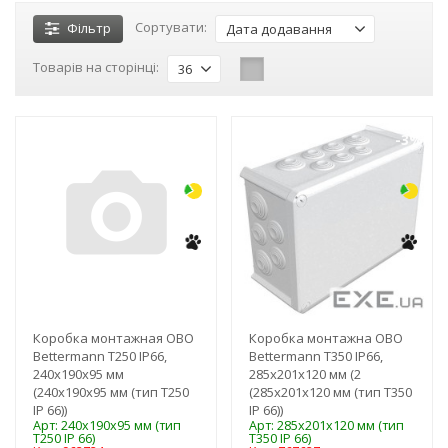
Сортувати:
Фільтр
Дата додавання
Товарів на сторінці:
36
-3%
-3%
Коробка монтажная OBO
Коробка монтажна OBO
Bettermann T250 IP66,
Bettermann Т350 IP66,
240x190x95 мм
285x201x120 мм (2
(240x190x95 мм (тип Т250
(285x201x120 мм (тип Т350
IP 66))
IP 66))
Арт: 240x190x95 мм (тип
Арт: 285x201x120 мм (тип
Т250 IP 66)
Т350 IP 66)