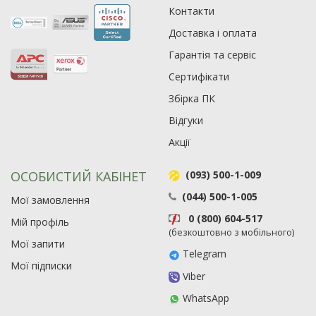
Контакти
Доставка і оплата
Гарантія та сервіс
Сертифікати
Збірка ПК
Відгуки
Акції
ОСОБИСТИЙ КАБІНЕТ
(093) 500-1-009
(044) 500-1-005
Мої замовлення
0 (800) 604-517
Мій профіль
Рейтинг EXE.ua:
4.6
(безкоштовно з мобільного)
974
Мої запити
Telegram
90
Мої підписки
Viber
19
21
WhatsApp
63