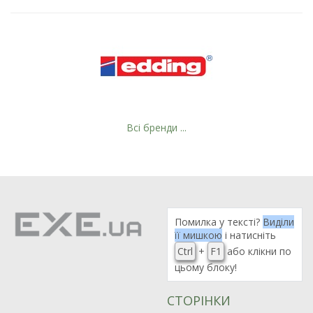
Всі бренди ...
Помилка у тексті?
Виділи
її мишкою
і натисніть
Ctrl
+
F1
або клікни по
цьому блоку!
СТОРІНКИ