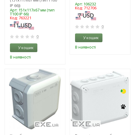
Арт: 106232
IP 66))
Код: 712706
Арт: 151x117x67 мм (тип
Т100 IP 66)
Код: 763221
0
0
У кошик
В наявності
У кошик
В наявності
-3%
-3%