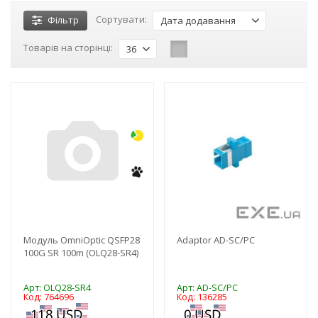
Сортувати:
Фільтр
Дата додавання
Товарів на сторінці:
36
-3%
-3%
Модуль OmniOptic QSFP28
Adaptor AD-SC/PC
100G SR 100m (OLQ28-SR4)
Арт: OLQ28-SR4
Арт: AD-SC/PC
Код: 764696
Код: 136285