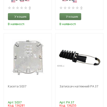
0
0
У кошик
У кошик
В наявності
В наявності
-3%
-3%
Касета S037
Затискач натяжний PA 37
Арт: S037
Арт: PA 37
Код: 136281
Код: 136255