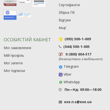
Сертифікати
Збірка ПК
Рейтинг EXE.ua:
4.6
974
Відгуки
90
Акції
19
21
ОСОБИСТИЙ КАБІНЕТ
(093) 500-1-009
63
(044) 500-1-005
Мої замовлення
0 (800) 604-517
Мій профіль
(безкоштовно з мобільного)
Мої запити
Telegram
Мої підписки
Viber
WhatsApp
Пн—Нд: 09:00—18:00
exe
.
n
.
s
@
exe
.
ua