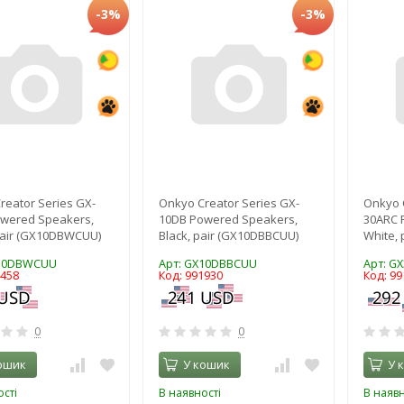
-3%
-3%
reator Series GX-
Onkyo Creator Series GX-
Onkyo 
wered Speakers,
10DB Powered Speakers,
30ARC 
pair (GX10DBWCUU)
Black, pair (GX10DBBCUU)
White,
X10DBWCUU
Арт: GX10DBBCUU
Арт: G
2458
Код: 991930
Код: 99
0
0
ошик
У кошик
У 
сті
В наявності
В наявн