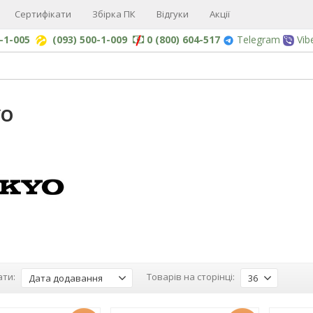
Сертифікати
Збірка ПК
Відгуки
Акції
0-1-005
(093) 500-1-009
0 (800) 604-517
Telegram
Vib
YO
ти:
Товарів на сторінці:
Дата додавання
36