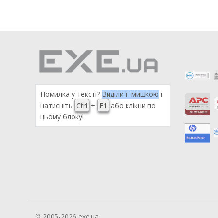
Помилка у тексті?
Виділи її мишкою
і
натисніть
Ctrl
+
F1
або клікни по
цьому блоку!
© 2005-2026 exe.ua