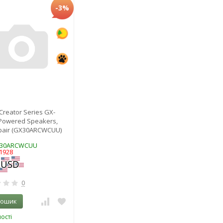
-3%
Creator Series GX-
Powered Speakers,
 pair (GX30ARCWCUU)
X30ARCWCUU
1928
0
кошик
ості