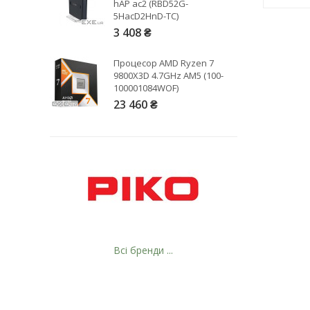
hAP ac2 (RBD52G-
5HacD2HnD-TC)
3 408 ₴
Процесор AMD Ryzen 7
9800X3D 4.7GHz AM5 (100-
100001084WOF)
23 460 ₴
Всі бренди ...