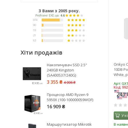
З Вами з 2005 року.
Хіти продажів
Рейтинг EXE.ua:
4.6
Onkyo C
Накопичувач SSD 2.5"
974
10DB Po
240GB Kingston
White, 
(SA400S37/240G)
90
3 355 ₴
4 006 ₴
19
Арт: G
Код: 99
21
Процесор AMD Ryzen 9
63
5950X (100-100000059WOF)
16 909 ₴
У к
Маршрутизатор Mikrotik
В наявно