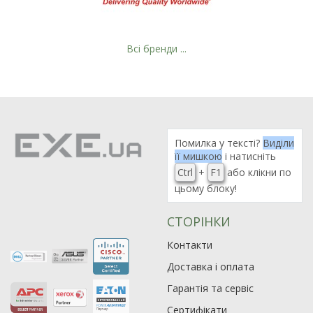
Всі бренди ...
Рейтинг EXE.ua:
4.6
974
Помилка у тексті?
Виділи
90
її мишкою
і натисніть
19
Ctrl
+
F1
або клікни по
21
цьому блоку!
63
СТОРІНКИ
Контакти
Доставка і оплата
Гарантія та сервіс
Сертифікати