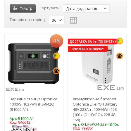
Сортувати:
Фільтр
Дата додавання
Товарів на сторінці:
36
-3%
ДОСТАВКА ЗА 1₴ (ПО КИЄВУ)
ЗНИЖКА В КОШИКУ!
Зарядна станція Optonica
Акумуляторна батарея
1000W, 1037Wh (PS-9420)
Optonica LiFePO4 Battery
(B1000-A1)
48V 228Ah , 10944Wh 15S
(100 / (O-LiFePO4-228-48-
Арт: B1000-A1
15s)
Код: 946612
Арт: O-LiFePO4-228-48-15s
Код: 799861