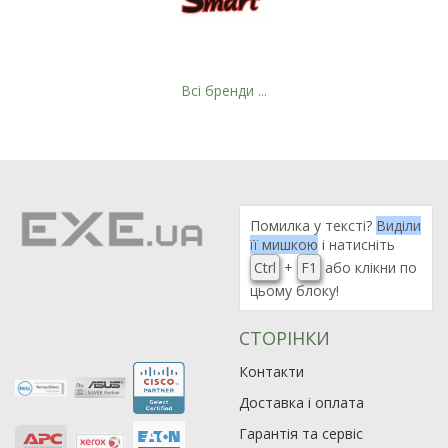
Всі бренди ...
Помилка у тексті?
Виділи
її мишкою
і натисніть
Ctrl
+
F1
або клікни по
цьому блоку!
СТОРІНКИ
Рейтинг EXE.ua:
4.6
974
Контакти
90
Доставка і оплата
19
Гарантія та сервіс
21