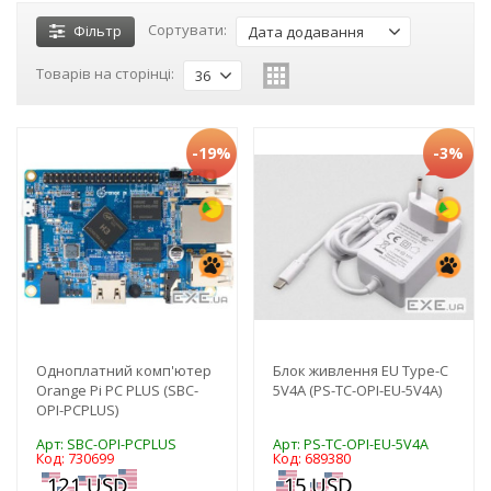
Сортувати:
Фільтр
Дата додавання
Товарів на сторінці:
36
-19%
-3%
Одноплатний комп'ютер
Блок живлення EU Type-C
Orange Pi PC PLUS (SBC-
5V4A (PS-TC-OPI-EU-5V4A)
OPI-PCPLUS)
Арт: SBC-OPI-PCPLUS
Арт: PS-TC-OPI-EU-5V4A
Код: 730699
Код: 689380