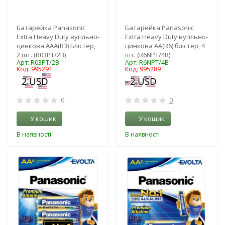
Батарейка Panasonic
Батарейка Panasonic
Extra Heavy Duty вугільно-
Extra Heavy Duty вугільно-
цинкова AAA(R3) Блістер,
цинкова AA(R6) блістер, 4
2 шт. (R03PT/2B)
шт. (R6NPT/4B)
Арт: R03PT/2B
Арт: R6NPT/4B
Код: 995291
Код: 995289
0
0
У кошик
У кошик
В наявності
В наявності
-3%
-3%