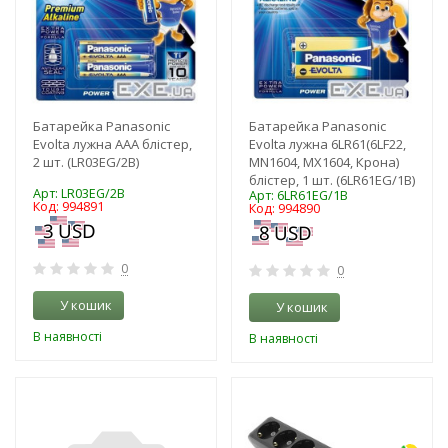
Батарейка Panasonic
Батарейка Panasonic
Evolta лужна AAA блістер,
Evolta лужна 6LR61(6LF22,
2 шт. (LR03EG/2B)
MN1604, MX1604, Крона)
блістер, 1 шт. (6LR61EG/1B)
Арт: LR03EG/2B
Арт: 6LR61EG/1B
Код: 994891
Код: 994890
0
0
У кошик
У кошик
В наявності
В наявності
-3%
-3%