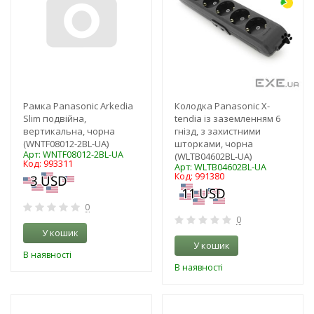
Рамка Panasonic Arkedia
Колодка Panasonic X-
Slim подвійна,
tendia із заземленням 6
вертикальна, чорна
гнізд, з захистними
(WNTF08012-2BL-UA)
шторками, чорна
Арт: WNTF08012-2BL-UA
(WLTB04602BL-UA)
Код: 993311
Арт: WLTB04602BL-UA
Код: 991380
0
0
У кошик
У кошик
В наявності
В наявності
-3%
-3%