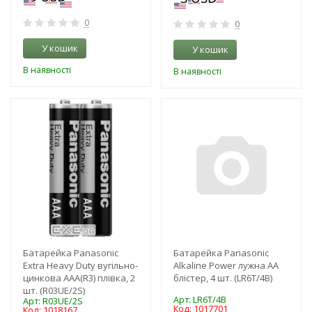
0
0
У кошик
У кошик
В наявності
В наявності
-3%
-3%
NEW!
NEW!
Батарейка Panasonic
Батарейка Panasonic
Extra Heavy Duty вугільно-
Alkaline Power лужна AA
цинкова AAA(R3) плівка, 2
блістер, 4 шт. (LR6T/4B)
шт. (R03UE/2S)
Арт: LR6T/4B
Арт: R03UE/2S
Код: 1017701
Код: 1018167