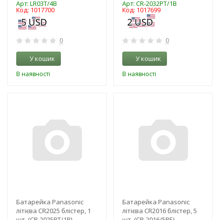
Арт: LR03T/4B
Арт: CR-2032PT/1B
Код: 1017700
Код: 1017699
0
0
У кошик
У кошик
В наявності
В наявності
-3%
-3%
NEW!
NEW!
Батарейка Panasonic
Батарейка Panasonic
літієва CR2025 блістер, 1
літієва CR2016 блістер, 5
шт. (CR-2025PT/1B)
шт. (CR-2016/5BE)