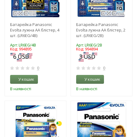
Батарейка Panasonic
Батарейка Panasonic
Evolta лужна AA блістер, 4
Evolta лужна AA блістер, 2
шт. (LR6EG/4B)
шт. (LR6EG/2B)
Арт: LR6EG/4B
Арт: LR6EG/2B
Код: 994895
Код: 994894
0
0
У кошик
У кошик
В наявності
В наявності
-3%
-3%