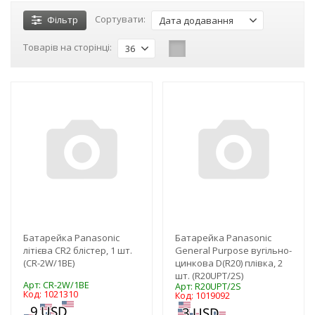
Сортувати:
Фільтр
Дата додавання
Товарів на сторінці:
36
-3%
-3%
NEW!
NEW!
Батарейка Panasonic
Батарейка Panasonic
літієва CR2 блістер, 1 шт.
General Purpose вугільно-
(CR-2W/1BE)
цинкова D(R20) плівка, 2
шт. (R20UPT/2S)
Арт: CR-2W/1BE
Арт: R20UPT/2S
Код: 1021310
Код: 1019092