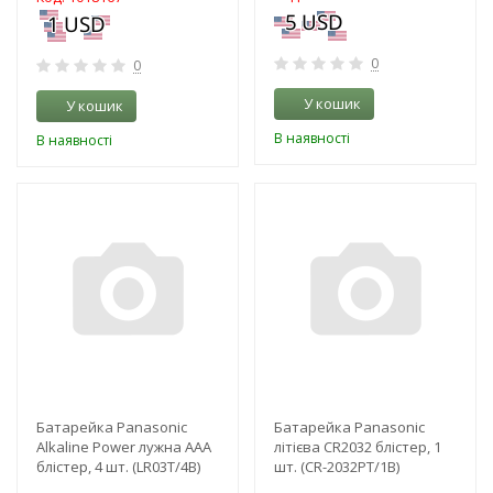
0
0
У кошик
У кошик
В наявності
В наявності
-3%
-3%
NEW!
NEW!
Батарейка Panasonic
Батарейка Panasonic
Alkaline Power лужна AAA
літієва CR2032 блістер, 1
блістер, 4 шт. (LR03T/4B)
шт. (CR-2032PT/1B)