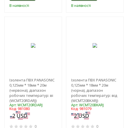
В наявності
В наявності
-3%
-3%
Ізолента ПВХ PANASONIC
Ізолента ПВХ PANASONIC
0,125мм * 18мм * 20м
0,125мм * 18мм * 20м
(червона), діапазон
(чорна), діапазон
робочих температур: ві
робочих температур: від
(WCMT20RDARJ)
(WCMT20BKARJ)
Арт: WCMT20RDARJ
Арт: WCMT20BKARJ
Код: 981080
Код: 981079
0
0