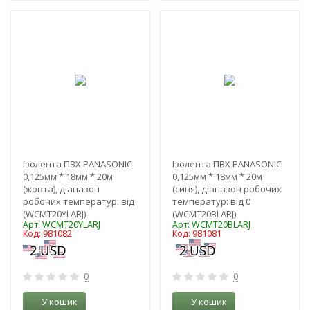
-3%
-3%
Ізолента ПВХ PANASONIC
Ізолента ПВХ PANASONIC
0,125мм * 18мм * 20м
0,125мм * 18мм * 20м
(жовта), діапазон
(синя), діапазон робочих
робочих температур: від
температур: від 0
(WCMT20YLARJ)
(WCMT20BLARJ)
Арт: WCMT20YLARJ
Арт: WCMT20BLARJ
Код: 981082
Код: 981081
0
0
У кошик
У кошик