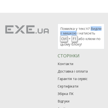
Помилка у тексті?
Виділи
її мишкою
і натисніть
Ctrl
+
F1
або клікни по
цьому блоку!
СТОРІНКИ
Контакти
Доставка і оплата
Гарантія та сервіс
Сертифікати
Збірка ПК
Відгуки