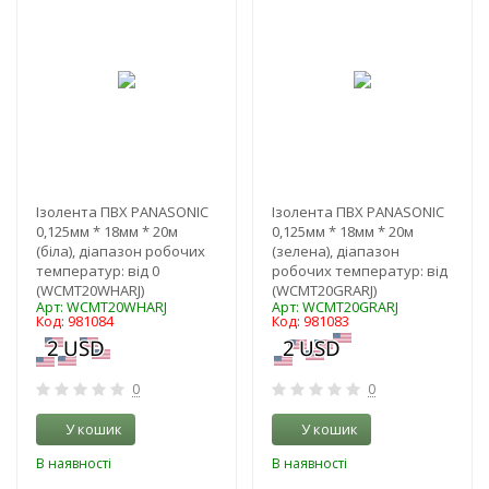
Ізолента ПВХ PANASONIC
Ізолента ПВХ PANASONIC
0,125мм * 18мм * 20м
0,125мм * 18мм * 20м
(біла), діапазон робочих
(зелена), діапазон
температур: від 0
робочих температур: від
(WCMT20WHARJ)
(WCMT20GRARJ)
Арт: WCMT20WHARJ
Арт: WCMT20GRARJ
Код: 981084
Код: 981083
0
0
У кошик
У кошик
В наявності
В наявності