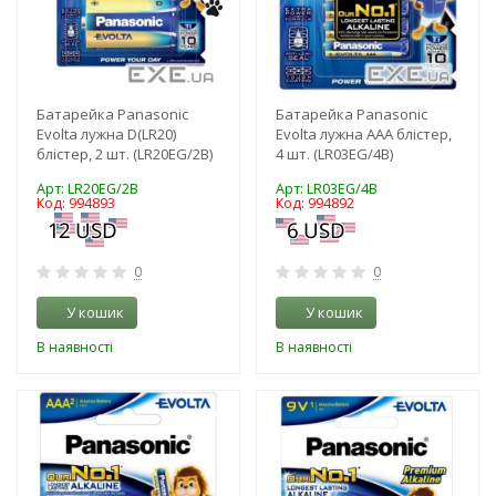
Батарейка Panasonic
Батарейка Panasonic
Evolta лужна D(LR20)
Evolta лужна AAA блістер,
блістер, 2 шт. (LR20EG/2B)
4 шт. (LR03EG/4B)
Арт: LR20EG/2B
Арт: LR03EG/4B
Код: 994893
Код: 994892
0
0
У кошик
У кошик
В наявності
В наявності
-3%
-3%