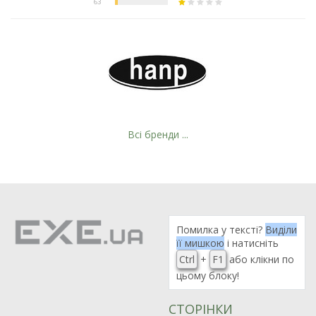
Всі бренди ...
Помилка у тексті?
Виділи
її мишкою
і натисніть
Ctrl
+
F1
або клікни по
цьому блоку!
СТОРІНКИ