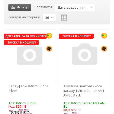
Сортувати:
Фільтр
Дата додавання
Товарів на сторінці:
36
ДОСТАВКА ЗА 1₴ (ПО КИЄВУ)
ЗНИЖКА В КОШИКУ!
ЗНИЖКА В КОШИКУ!
Сабвуфери TMicro Sub SL
Акустика центрального
Silver
каналу TMicro Center AMT
AN BL Black
Арт: TMicro Sub SL
Арт: TMicro Center AMT AN
Код: 829113
BL
Код: 829111