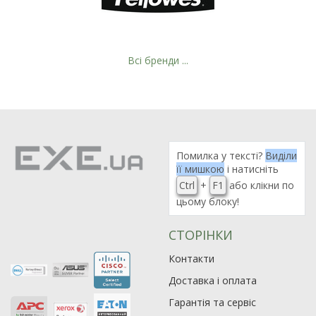
Всі бренди ...
Помилка у тексті?
Виділи
її мишкою
і натисніть
Ctrl
+
F1
або клікни по
цьому блоку!
СТОРІНКИ
Рейтинг EXE.ua:
4.6
974
Контакти
90
Доставка і оплата
19
Гарантія та сервіс
21