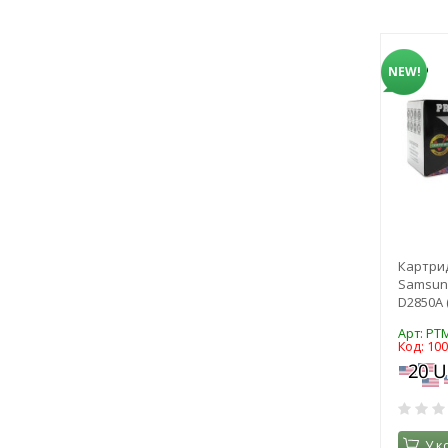
NEW!
Картрид
Samsung
D2850A 
Арт: PT
Код: 10
У к