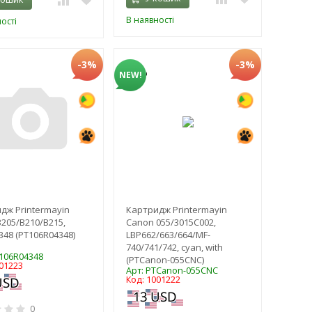
В наявності
ості
-3%
-3%
NEW!
дж Printermayin
Картридж Printermayin
B205/B210/B215,
Canon 055/3015C002,
348 (PT106R04348)
LBP662/663/664/MF-
740/741/742, cyan, with
T106R04348
(PTCanon-055CNC)
001223
Арт: PTCanon-055CNC
Код: 1001222
0