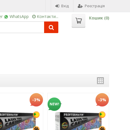
Вхід
Реєстрація
er
WhatsApp
Контакти...
Кошик (
0
)
-3%
-3%
NEW!