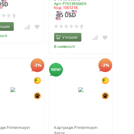
Арт: PT013R00659
Код: 1001218
0
кошик
0
ості
У кошик
В наявності
-3%
-3%
NEW!
дж Printermayin
Картридж Printermayin
Xerox