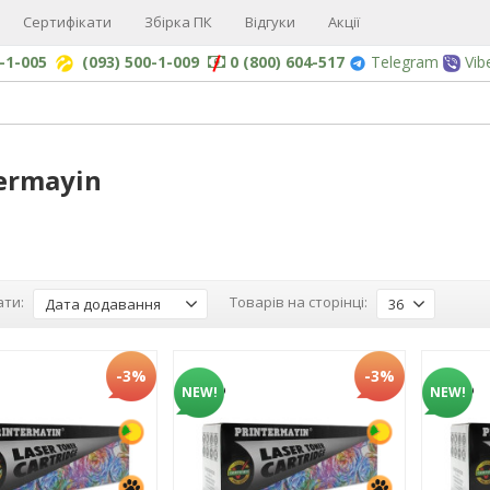
Сертифікати
Збірка ПК
Відгуки
Акції
0-1-005
(093) 500-1-009
0 (800) 604-517
Telegram
Vib
ermayin
ти:
Товарів на сторінці:
Дата додавання
36
-3%
-3%
NEW!
NEW!