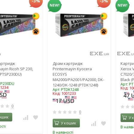
-3%
-3%
NEW!
NEW!
артридж
Драм картридж
Картри
ayin Ricoh SP 230,
Printermayin Kyocera
Xerox 
(PTSP230DU)
ECOSYS
C7020/
MA2000/PA2001/PA2000, DK-
Black (
SP230DU
Арт: P
1240/DK-1248 (PTDK1248)
01234
Код: 1
Арт: PTDK1248
Код: 1001233
0
0
ошик
У 
У кошик
сті
В наявн
В наявності