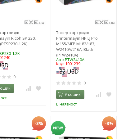
-картридж
Тонер-картридж
mayin Ricoh SP 230,
Printermayin HP LJ Pro
(PTSP230-1.2K)
M155/MFP M182/183,
W2410A/216A, Black
SP230-1.2K
(PTW2410A)
001240
Арт: PTW2410A
Код: 1001239
0
0
кошик
У кошик
ості
В наявності
-3%
-3%
NEW!