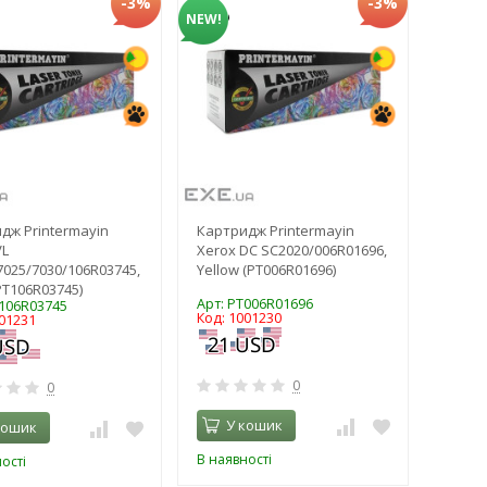
-3%
-3%
NEW!
дж Printermayin
Картридж Printermayin
VL
Xerox DC SC2020/006R01696,
7025/7030/106R03745,
Yellow (PT006R01696)
PT106R03745)
Арт: PT006R01696
T106R03745
Код: 1001230
001231
0
0
У кошик
кошик
В наявності
ості