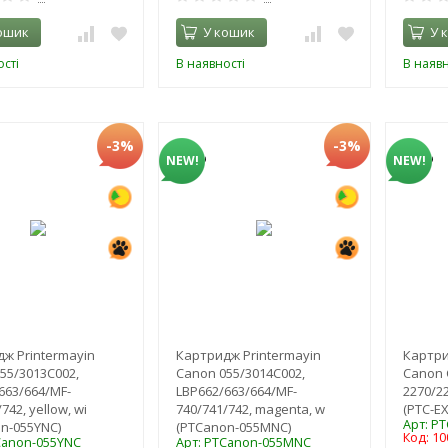
ошик
У кошик
У 
сті
В наявності
В наявн
-3%
-3%
NEW!
NEW!
ж Printermayin
Картридж Printermayin
Картри
55/3013C002,
Canon 055/3014C002,
Canon 
663/664/MF-
LBP662/663/664/MF-
2270/2
742, yellow, wi
740/741/742, magenta, w
(PTC-EX
Арт: P
n-055YNC)
(PTCanon-055MNC)
Код: 1
Canon-055YNC
Арт: PTCanon-055MNC