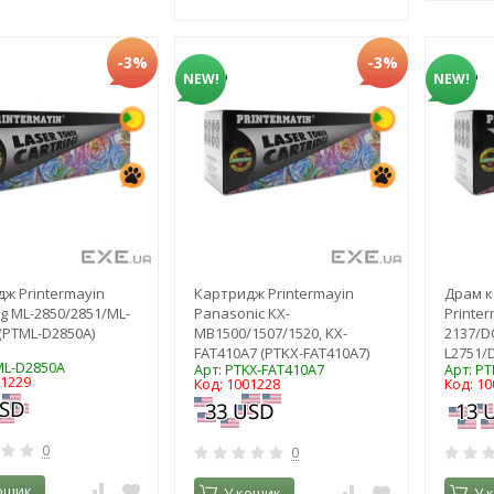
-3%
-3%
NEW!
NEW!
ж Printermayin
Картридж Printermayin
Драм 
 ML-2850/2851/ML-
Panasonic KX-
Printer
(PTML-D2850A)
MB1500/1507/1520, KX-
2137/D
FAT410A7 (PTKX-FAT410A7)
L2751/
ML-D2850A
Арт: PTKX-FAT410A7
Арт: P
01229
Код: 1001228
Код: 1
0
0
ошик
У кошик
У 