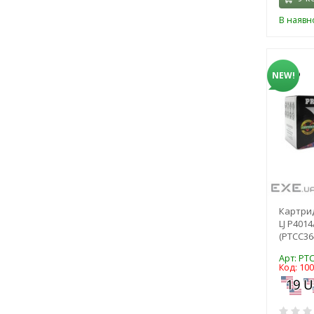
В наявно
NEW!
Картрид
LJ P401
(PTCC36
Арт: PT
Код: 10