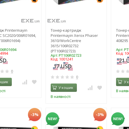
ж Printermayin
Тонер-картридж
Тонер
C SC2020/006R01694,
Printermayin Xerox Phaser
Printer
T006R01694)
3610/WorkCentre
408295 
3615/106R02732
006R01694
Арт: PT
(PT106R02723)
14994
Код: 1
Арт: PT106R02723
Код: 1001241
0
0
ошик
У 
У кошик
сті
В наявн
В наявності
-3%
-3%
NEW!
NEW!