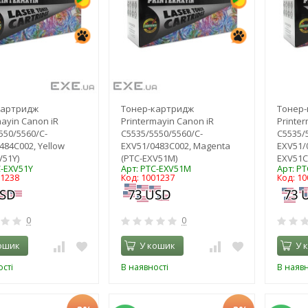
картридж
Тонер-картридж
Тонер
mayin Canon iR
Printermayin Canon iR
Printer
550/5560/C-
C5535/5550/5560/C-
C5535/
484C002, Yellow
EXV51/0483C002, Magenta
EXV51/
V51Y)
(PTC-EXV51M)
EXV51C
C-EXV51Y
Арт: PTC-EXV51M
Арт: P
01238
Код: 1001237
Код: 1
0
0
ошик
У кошик
У 
сті
В наявності
В наявн