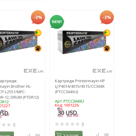
-3%
-3%
NEW!
картридж
Картридж Printermayin HP
mayin Brother HL-
LJ P4014/4015/4515/CC364X
CP-L2551/MFC-
(PTCC364XU)
DR-12, DRUM (PTDR12)
Арт: PTCC364XU
TDR12
Код: 1001226
001227
0
0
У кошик
кошик