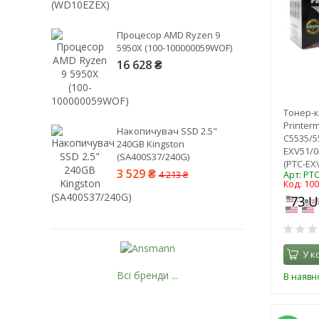
Процесор AMD Ryzen 9
5950X (100-100000059WOF)
16 628 ₴
Тонер-
Printer
Накопичувач SSD 2.5"
C5535/5
240GB Kingston
EXV51/0
(SA400S37/240G)
(PTC-EX
3 529 ₴
4 213 ₴
Арт: PT
Код: 10
У к
Всі бренди ...
В наявно