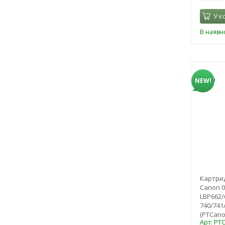
У к
В наявно
NEW!
Картрид
Canon 0
LBP662/
740/741/
(PTCano
Арт: PT