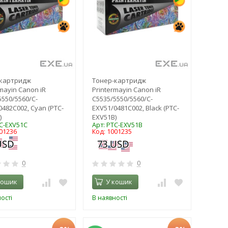
-картридж
Тонер-картридж
mayin Canon iR
Printermayin Canon iR
5550/5560/C-
C5535/5550/5560/C-
0482C002, Cyan (PTC-
EXV51/0481C002, Black (PTC-
)
EXV51B)
TC-EXV51C
Арт: PTC-EXV51B
001236
Код: 1001235
0
0
кошик
У кошик
ості
В наявності