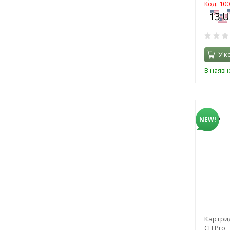
Код: 10
У к
В наявно
NEW!
Картрид
CLJ Pro