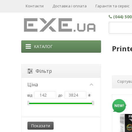
Контакти
Доставка і оплата
Гарантія та сервіс
(044) 50
КАТАЛОГ
Print
Фільтр
Сортува
Ціна
від
до
₴
NEW!