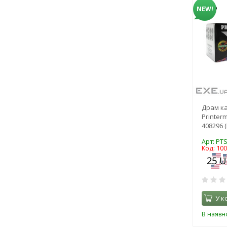
NEW!
Драм к
Printerm
408296 
Арт: PT
Код: 10
У к
В наявно