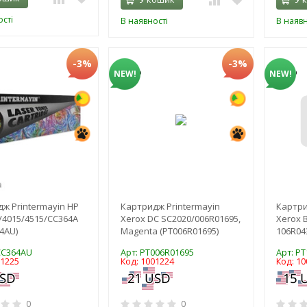
сті
В наявності
В наявн
-3%
-3%
NEW!
NEW!
ж Printermayin HP
Картридж Printermayin
Картри
4/4015/4515/CC364A
Xerox DC SC2020/006R01695,
Xerox 
4AU)
Magenta (PT006R01695)
106R04
CC364AU
Арт: PT006R01695
Арт: P
01225
Код: 1001224
Код: 1
0
0