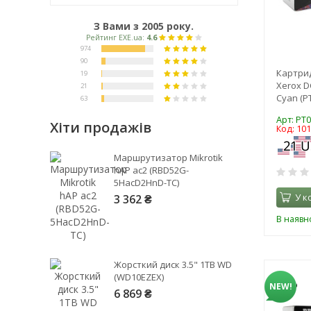
З Вами з 2005 року.
Картрид
Xerox D
Cyan (P
Арт: PT
Хіти продажів
Код: 10
Рейтинг EXE.ua:
4.6
Маршрутизатор Mikrotik
974
hAP ac2 (RBD52G-
5HacD2HnD-TC)
90
У к
3 362 ₴
19
21
В наявно
63
Жорсткий диск 3.5" 1TB WD
(WD10EZEX)
NEW!
6 869 ₴