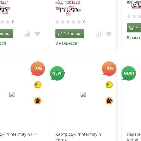
01221
Код: 1001220
0
0
У 
ошик
У кошик
В наявн
сті
В наявності
-3%
-3%
NEW!
NEW!
ж Printermayin HP
Картридж Printermayin
Картри
Xerox
Xerox