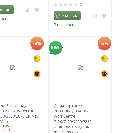
0
кошик
У кошик
ості
В наявності
-3%
-3%
NEW!
дж Printermayin
Драм картридж
C-EXV11/9629A00 iR
Printermayin Xerox
230/2830/2870 GRP-15
WorkCentre
V11)
7120/7125/7220/7225,
TC-EXV11
013R00659, Magenta
001219
(PT013R00659)