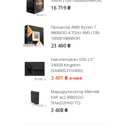
5950X (100-100000059WOF)
16 719 ₴
Рейтинг EXE.ua:
4.6
974
Процесор AMD Ryzen 7
90
9800X3D 4.7GHz AM5 (100-
19
100001084WOF)
21
23 460 ₴
63
Накопичувач SSD 2.5"
240GB Kingston
(SA400S37/240G)
3 491 ₴
4 168 ₴
Маршрутизатор Mikrotik
hAP ac2 (RBD52G-
5HacD2HnD-TC)
3 408 ₴