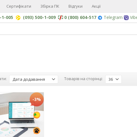
Сертифікати
Збірка ПК
Відгуки
Акції
0-1-005
(093) 500-1-009
0 (800) 604-517
Telegram
Vib
ти:
Товарів на сторінці:
Дата додавання
36
-3%