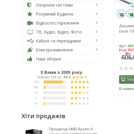
Охоронні системи
Розумний будинок
Відеоспостереження
Докумен
Desk 7 
ТВ, Аудіо, Відео, Фото
Кабелі та перехідники
Арт: 44
Електроживлення
Код: 84
Наші зборки
З Вами з 2005 року.
У к
В наявно
Хіти продажів
Процесор AMD Ryzen 9