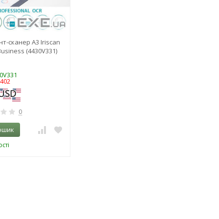
т-сканер А3 Iriscan
Business (4430V331)
30V331
2402
0
ошик
сті