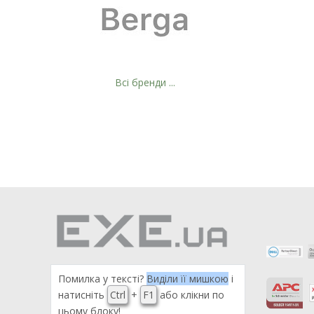
Всі бренди ...
Помилка у тексті?
Виділи її мишкою
і
натисніть
Ctrl
+
F1
або клікни по
цьому блоку!