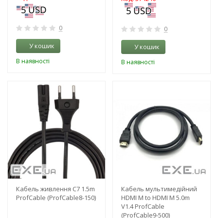
0
0
У кошик
У кошик
В наявності
В наявності
-3%
-3%
Кабель живлення C7 1.5m
Кабель мультимедійний
ProfCable (ProfCable8-150)
HDMI M to HDMI M 5.0m
V1.4 ProfCable
(ProfCable9-500)