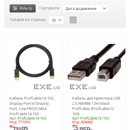
Сортувати:
Фільтр
Дата додавання
Товарів на сторінці:
36
-3%
-3%
Кабель ProfCable14-150,
Кабель для принтера USB
Display Port to Display
2.0 AM/BM 1.5m black
Port, 1,5м PROFCABLE
ProfCable (ProfCable12-
ProfCable14-150
150)
Арт: ProfCable14-150
Арт: ProfCable12-150
Код: 771030
Код: 428442