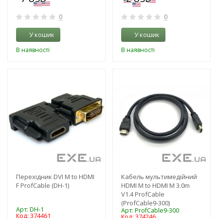
0
0
У кошик
У кошик
В наявності
В наявності
-3%
-3%
Перехідник DVI M to HDMI
Кабель мультимедійний
F ProfCable (DH-1)
HDMI M to HDMI M 3.0m
V1.4 ProfCable
(ProfCable9-300)
Арт: DH-1
Арт: ProfCable9-300
Код: 374461
Код: 374246