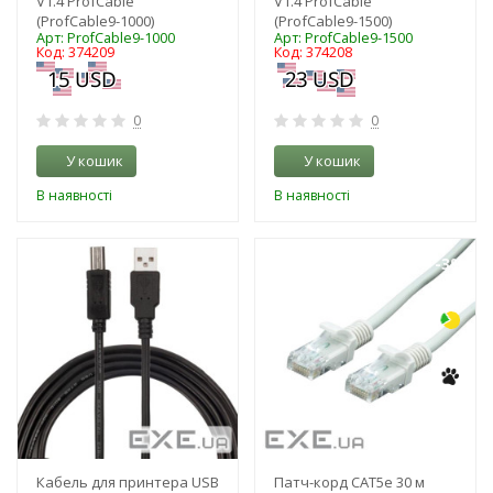
V1.4 ProfCable
V1.4 ProfCable
(ProfCable9-1000)
(ProfCable9-1500)
Арт: ProfCable9-1000
Арт: ProfCable9-1500
Код: 374209
Код: 374208
0
0
У кошик
У кошик
В наявності
В наявності
-3%
-3%
Кабель для принтера USB
Патч-корд CAT5e 30 м