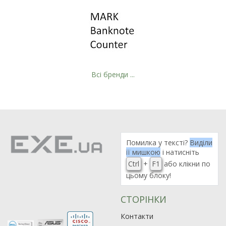
Всі бренди ...
Помилка у тексті?
Виділи
її мишкою
і натисніть
Ctrl
+
F1
або клікни по
цьому блоку!
СТОРІНКИ
Контакти