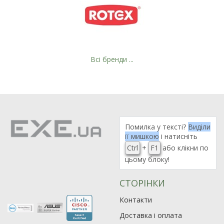
Всі бренди ...
Помилка у тексті?
Виділи
її мишкою
і натисніть
Ctrl
+
F1
або клікни по
цьому блоку!
СТОРІНКИ
Контакти
Доставка і оплата