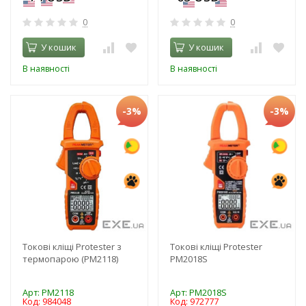
0
0
У кошик
У кошик
В наявності
В наявності
-3%
-3%
Токові кліщі Protester з
Токові кліщі Protester
термопарою (PM2118)
PM2018S
Арт: PM2118
Арт: PM2018S
Код: 984048
Код: 972777