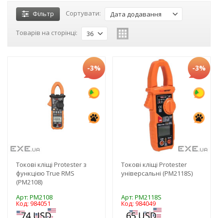
Сортувати:
Фільтр
Дата додавання
Товарів на сторінці:
36
-3%
-3%
Токові кліщі Protester з
Токові кліщі Protester
функцією True RMS
універсальні (PM2118S)
(PM2108)
Арт: PM2108
Арт: PM2118S
Код: 984051
Код: 984049