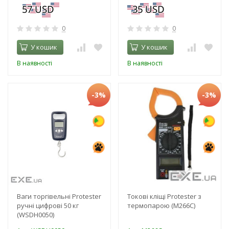
0
0
У кошик
У кошик
В наявності
В наявності
-3%
-3%
Ваги торгівельні Protester
Токові кліщі Protester з
ручні цифрові 50 кг
термопарою (M266C)
(WSDH0050)