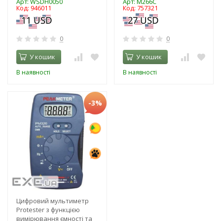
Арт: WSDH0050
Арт: M266C
Код: 946011
Код: 757321
0
0
У кошик
У кошик
В наявності
В наявності
-3%
Цифровий мультиметр
Protester з функцією
вимірювання ємності та