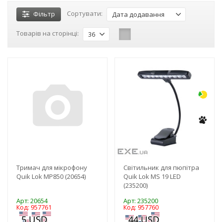
Сортувати:
Фільтр
Дата додавання
Товарів на сторінці:
36
-3%
-3%
Тримач для мікрофону
Світильник для пюпітра
Quik Lok MP850 (20654)
Quik Lok MS 19 LED
(235200)
Арт: 20654
Арт: 235200
Код: 957761
Код: 957760