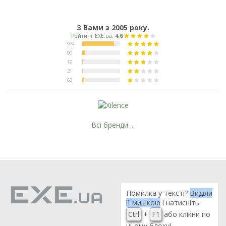
З Вами з 2005 року.
Всі бренди ...
Помилка у тексті?
Виділи
її мишкою
і натисніть
Ctrl
+
F1
або клікни по
цьому блоку!