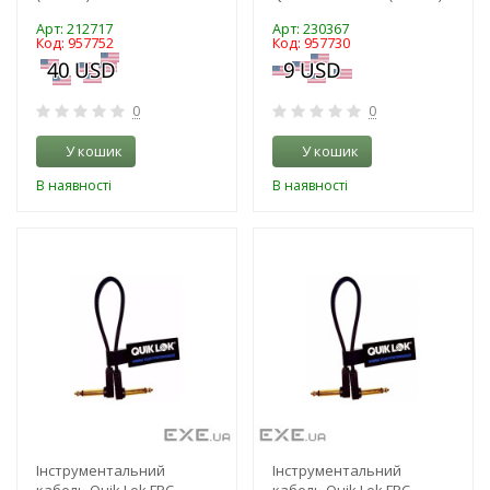
Арт: 212717
Арт: 230367
Код: 957752
Код: 957730
0
0
У кошик
У кошик
В наявності
В наявності
-3%
-3%
Інструментальний
Інструментальний
кабель Quik Lok FPC
кабель Quik Lok FPC