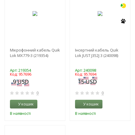
Мікрофонний кабель Quik
Інсертний кабель Quik
Lok MX779-3 (219354)
Lok JUST J352J 3 (240098)
Арт: 219354
Арт: 240098
Код: 957696
Код: 957694
0
0
У кошик
У кошик
В наявності
В наявності
-3%