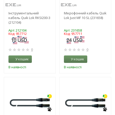
Інструментальний
Мікрофонний кабель Quik
кабель Quik Lok RKSI200-3
Lok Just MF 10 SL (231658)
(212104)
Арт: 212104
Арт: 231658
Код: 957712
Код: 957711
0
0
У кошик
У кошик
В наявності
В наявності
-3%
-3%