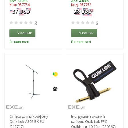
Арт: 61956
Арт: 41885
Код: 957754
Код: 957753
0
0
У кошик
У кошик
В наявності
В наявності
-3%
-3%
Стійка для мікрофону
Інструментальний
Quik Lok A302 BK EU
кабель Quik Lok FPC
(212717)
Quikboard 0.10m (230367)