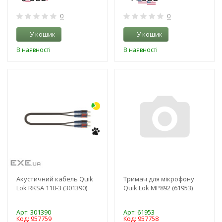
0
0
У кошик
У кошик
В наявності
В наявності
-3%
-3%
Акустичний кабель Quik
Тримач для мікрофону
Lok RKSA 110-3 (301390)
Quik Lok MP892 (61953)
Арт: 301390
Арт: 61953
Код: 957759
Код: 957758