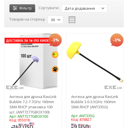
Сортувати:
Фільтр
Дата додавання
Товарів на сторінці:
36
-3%
-3%
ДОСТАВКА ЗА 1₴ (ПО КИЄВУ)
Антена для дрона RavLink
Антена для дрона RavLink
Bubble 7.2-7.7GHz 160mm
Bubble 3.0-3.5GHz 160mm
SMA RHCP упаковка 100
SMA RHCP (ANT335G)
шт. (ANT7277GBOX100)
Арт: ANT335G
Арт: ANT7277GBOX100
Код: 874827
Код: 955018