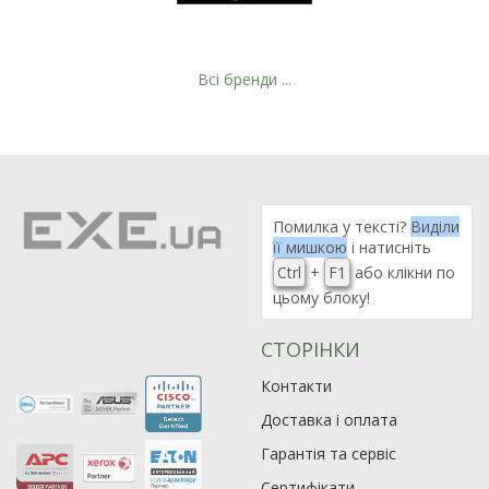
Всі бренди ...
Помилка у тексті?
Виділи
її мишкою
і натисніть
Ctrl
+
F1
або клікни по
цьому блоку!
СТОРІНКИ
Рейтинг EXE.ua:
4.6
974
Контакти
90
Доставка і оплата
19
Гарантія та сервіс
21
63
Сертифікати