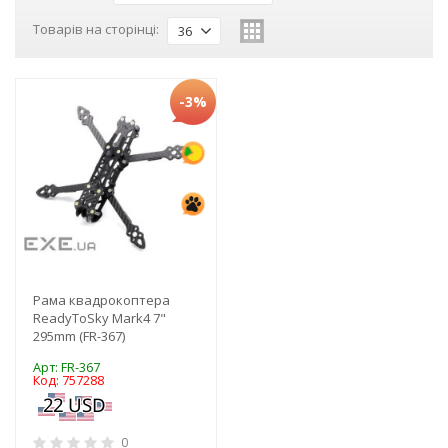
Товарів на сторінці:
36
-3%
Рама квадрокоптера
ReadyToSky Mark4 7"
295mm (FR-367)
Арт: FR-367
Код: 757288
0