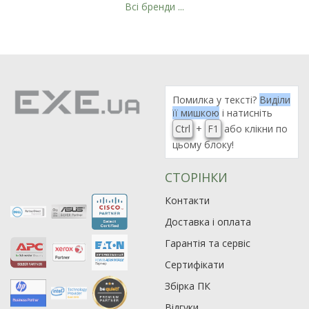
Всі бренди ...
Рейтинг EXE.ua:
4.6
974
90
Помилка у тексті?
Виділи
19
її мишкою
і натисніть
21
Ctrl
+
F1
або клікни по
цьому блоку!
63
СТОРІНКИ
Контакти
Доставка і оплата
Гарантія та сервіс
Сертифікати
Збірка ПК
Відгуки