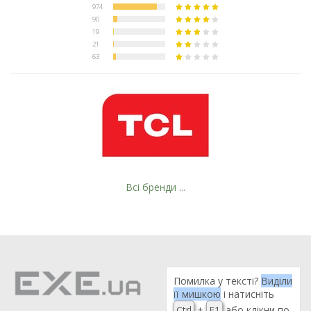
Всі бренди ...
Помилка у тексті?
Виділи
її мишкою
і натисніть
Ctrl
+
F1
або клікни по