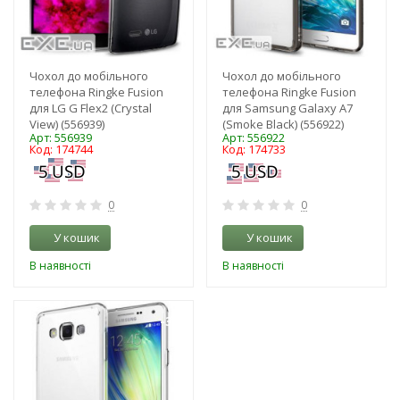
Чохол до мобільного
Чохол до мобільного
телефона Ringke Fusion
телефона Ringke Fusion
для LG G Flex2 (Crystal
для Samsung Galaxy A7
View) (556939)
(Smoke Black) (556922)
Арт: 556939
Арт: 556922
Код: 174744
Код: 174733
0
0
У кошик
У кошик
В наявності
В наявності
-3%