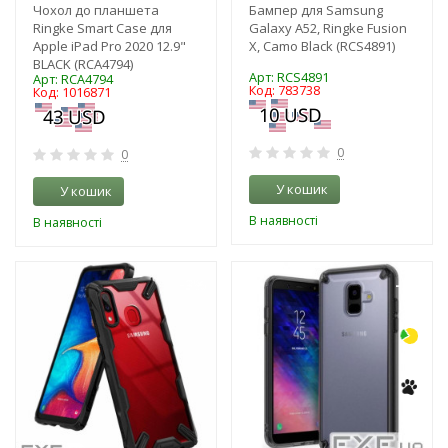
Чохол до планшета
Бампер для Samsung
Ringke Smart Case для
Galaxy A52, Ringke Fusion
Apple iPad Pro 2020 12.9"
X, Camo Black (RCS4891)
BLACK (RCA4794)
Арт: RCS4891
Арт: RCA4794
Код: 783738
Код: 1016871
0
0
У кошик
У кошик
В наявності
В наявності
-3%
-3%