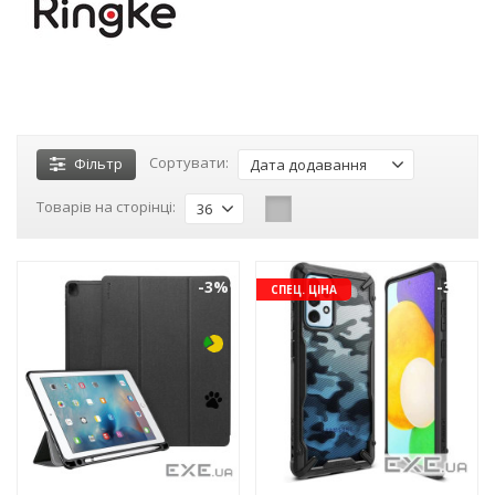
Сортувати:
Фільтр
Дата додавання
Товарів на сторінці:
36
-3%
-3%
СПЕЦ. ЦІНА
NEW!