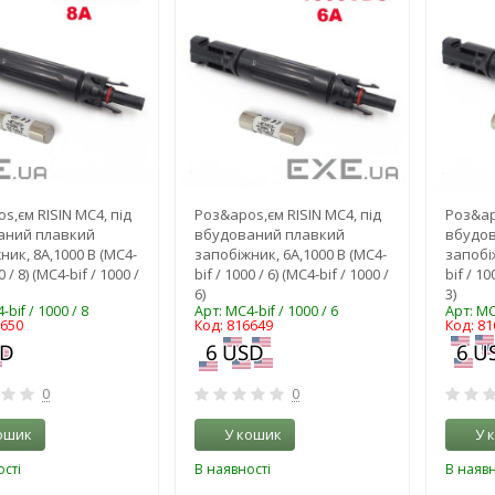
s,єм RISIN MC4, під
Роз&apos,єм RISIN MC4, під
Роз&ap
аний плавкий
вбудований плавкий
вбудо
ник, 8А,1000 В (MC4-
запобіжник, 6А,1000 В (MC4-
запобіж
0 / 8) (MC4-bif / 1000 /
bif / 1000 / 6) (MC4-bif / 1000 /
bif / 10
6)
3)
-bif / 1000 / 8
Арт: MC4-bif / 1000 / 6
Арт: MC4
6650
Код: 816649
Код: 81
0
0
ошик
У кошик
У 
сті
В наявності
В наявн