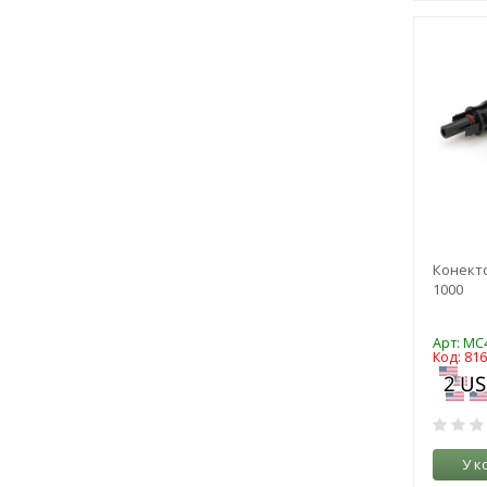
Конекто
1000
Арт: MC
Код: 81
У к