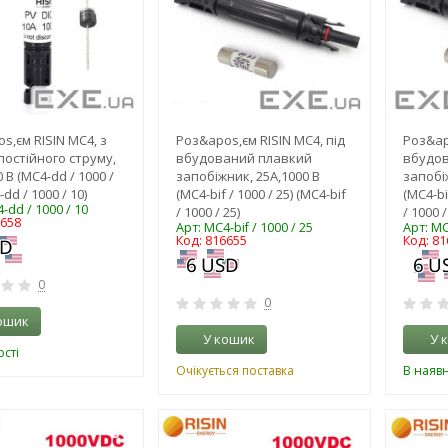
s,єм RISIN MC4, з
Роз&apos,єм RISIN MC4, під
Роз&ap
постійного струму,
вбудований плавкий
вбудо
 В (MC4-dd / 1000 /
запобіжник, 25А,1000 В
запобі
-dd / 1000 / 10)
(MC4-bif / 1000 / 25) (MC4-bif
(MC4-bi
-dd / 1000 / 10
/ 1000 / 25)
/ 1000 /
6658
Арт: MC4-bif / 1000 / 25
Арт: MC
Код: 816655
Код: 81
0
0
ошик
У кошик
У 
сті
Очікується поставка
В наявн
-3%
-3%