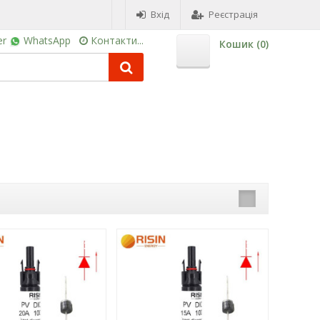
Вхід
Реєстрація
er
WhatsApp
Контакти...
Кошик (
0
)
-3%
-3%