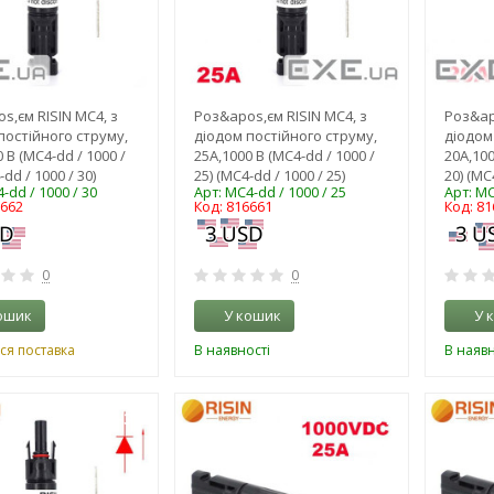
s,єм RISIN MC4, з
Роз&apos,єм RISIN MC4, з
Роз&ap
постійного струму,
діодом постійного струму,
діодом
 В (MC4-dd / 1000 /
25А,1000 В (MC4-dd / 1000 /
20А,100
-dd / 1000 / 30)
25) (MC4-dd / 1000 / 25)
20) (MC
-dd / 1000 / 30
Арт: MC4-dd / 1000 / 25
Арт: MC
6662
Код: 816661
Код: 81
0
0
ошик
У кошик
У 
ся поставка
В наявності
В наявн
-3%
-3%