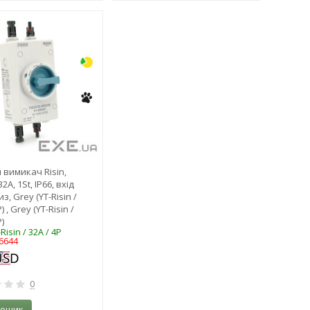
-19%
 вимикач Risin,
2A, 1St, IP66, вхід
з, Grey (YT-Risin /
) , Grey (YT-Risin /
P)
Risin / 32A / 4P
6644
0
кошик