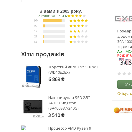
З Вами з 2005 року.
Роз&apo
діодом 
30А,1000
30) (MC4
Арт: MC4
Хіти продажів
Код: 81
Рейтинг EXE.ua:
4.6
Жорсткий диск 3.5" 1TB WD
974
(WD10EZEX)
90
6 869 ₴
У к
19
21
Очікуєть
Накопичувач SSD 2.5"
63
240GB Kingston
(SA400S37/240G)
3 510 ₴
Процесор AMD Ryzen 9