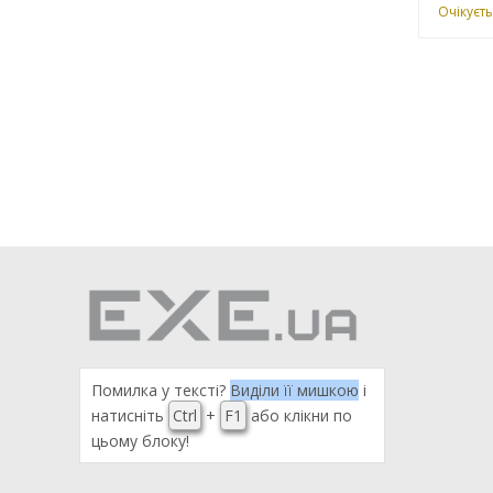
Очікуєть
Помилка у тексті?
Виділи її мишкою
і
натисніть
Ctrl
+
F1
або клікни по
цьому блоку!