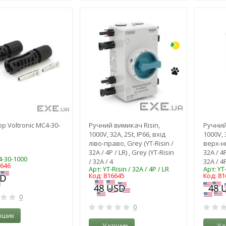
-3%
-18%
р Voltronic MC4-30-
Ручний вимикач Risin,
Ручний
1000V, 32A, 2St, IP66, вхід
1000V, 3
ліво-право, Grey (YT-Risin /
верх-ни
32A / 4P / LR) , Grey (YT-Risin
32A / 4P
4-30-1000
/ 32A / 4
32A / 4
6646
Арт: YT-Risin / 32A / 4P / LR
Арт: YT-
Код: 816645
Код: 81
0
0
ошик
У кошик
У 