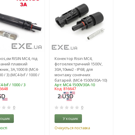
os,єм RISIN MC4, під
Конектор Risin MC4,
ваний плавкий
фотоелектричний 1500V,
ник, 3А,1000 В (MC4-
30A,10мм2 - IP68, для
00 / 3) (MC4-bif / 1000 /
монтажу сонячних
батарей. (MC4-1500V30A-10)
-bif / 1000 / 3
Арт: MC4-1500V30A-10
6648
Код: 816647
0
0
кошик
У кошик
ості
Очікується поставка