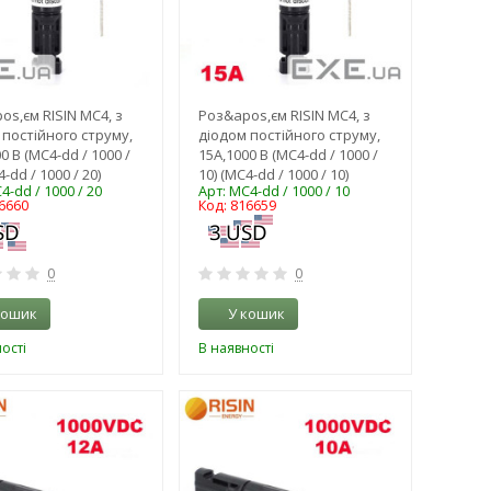
os,єм RISIN MC4, з
Роз&apos,єм RISIN MC4, з
 постійного струму,
діодом постійного струму,
0 В (MC4-dd / 1000 /
15А,1000 В (MC4-dd / 1000 /
4-dd / 1000 / 20)
10) (MC4-dd / 1000 / 10)
4-dd / 1000 / 20
Арт: MC4-dd / 1000 / 10
6660
Код: 816659
0
0
кошик
У кошик
ості
В наявності
-3%
-3%