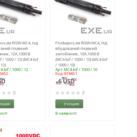
os,єм RISIN MC4, під
Роз&apos,єм RISIN MC4, під
ваний плавкий
вбудований плавкий
жник, 12А,1000 В
запобіжник, 10А,1000 В
f / 1000 / 12) (MC4-bif
(MC4-bif / 1000 / 10) (MC4-bif
 12)
/ 1000 / 10)
4-bif / 1000 / 12
Арт: MC4-bif / 1000 / 10
6652
Код: 816651
0
0
кошик
У кошик
ості
В наявності
-3%
-3%