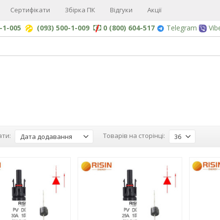
Сертифікати
Збірка ПК
Відгуки
Акції
0-1-005
(093) 500-1-009
0 (800) 604-517
Telegram
Vib
ти:
Товарів на сторінці:
Дата додавання
36
-3%
-3%