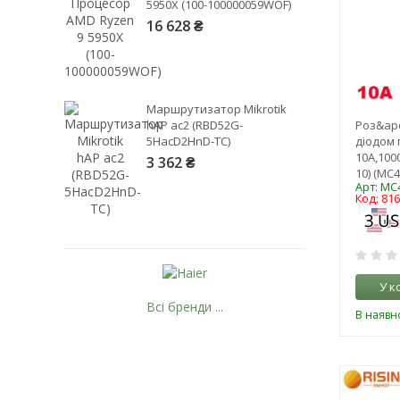
5950X (100-100000059WOF)
16 628 ₴
Маршрутизатор Mikrotik
hAP ac2 (RBD52G-
Роз&apo
5HacD2HnD-TC)
діодом 
10А,1000
3 362 ₴
10) (MC4
Арт: MC4
Код: 81
У к
Всі бренди ...
В наявно