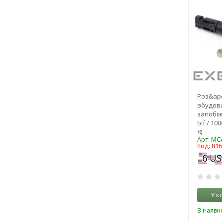
Роз&apo
вбудов
запобіж
bif / 100
8)
Арт: MC4
Код: 81
У к
В наявно