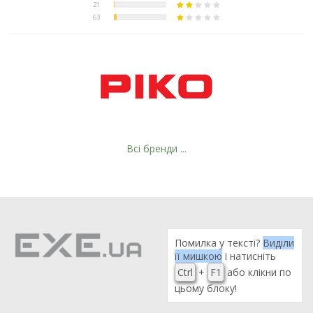
Всі бренди ...
Помилка у тексті?
Виділи
її мишкою
і натисніть
Ctrl
+
F1
або клікни по
цьому блоку!