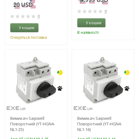
0
0
У кошик
У кошик
В наявності
Очікується поставка
-16%
-17%
Вимикач Saipwell
Вимикач Saipwell
Поворотний (YT-HGN4-
Поворотний (YT-HGN4-
NL1-25)
NL1-16)