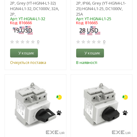
2P, Grey (YT-HGN4-L1-32)
2P, IP66, Grey (YT-HGN4-L1-
HGN4-L1-32, DC1000V, 32A,
25) HGN4-L1-25, DC1000V,
2P,
25A
Арт: YT-HGN4-L1-32
Арт: YT-HGN4-L1-25
Код: 816666
Код: 816665
0
0
У кошик
У кошик
Очікується поставка
В наявності
-17%
-16%