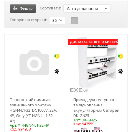
Сортувати:
Фільтр
Дата додавання
Товарів на сторінці:
36
-3%
-21%
ДОСТАВКА ЗА 1₴ (ПО КИЄВУ)
Поворотний вимикач
Прилад для тестування
зовнішнього монтажу
та відновлення
HGN4-L1-32, DC1000V, 32A,
акумуляторних батарей
4P, Grey (YT-HGN4-L1-32-
DK-GN25
Арт: DK-GN25
4P)
Код: 947559
Арт: YT-HGN4-L1-32-4P
Код: 994958