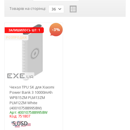
Товарів на сторінці:
36
-3%
ЗАЛИШИЛОСЬ ШТ: 1
РОЗПРОДАЖ
Чехол TPU SK для Xiaomi
Power Bank 3 10000mAh
WPB15ZM PLM13ZM
PLM12ZM White
(4001075889958W)
Арт: 4001075889958W
Код: 751807