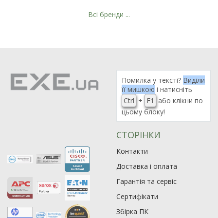
Всі бренди ...
Рейтинг EXE.ua:
4.6
974
Помилка у тексті?
Виділи
90
її мишкою
і натисніть
19
Ctrl
+
F1
або клікни по
21
цьому блоку!
63
СТОРІНКИ
Контакти
Доставка і оплата
Гарантія та сервіс
Сертифікати
Збірка ПК