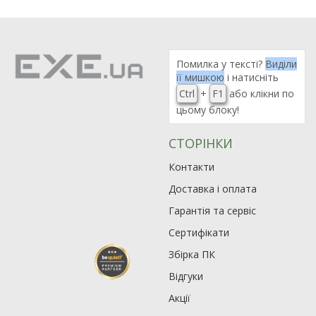
Помилка у тексті?
Виділи
її мишкою
і натисніть
Ctrl
+
F1
або клікни по
цьому блоку!
СТОРІНКИ
Контакти
Доставка і оплата
Гарантія та сервіс
Сертифікати
Збірка ПК
Відгуки
Акції