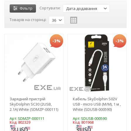
Сортувати:
Фільтр
Дата додавання
Товарів на сторінці:
36
-3%
-3%
Зарядний пристрій
Кабель SkyDolphin S02V
SkyDolphin SC30 (2USB,
USB - micro USB (M/M), 1 м ,
2.1A) White (SDMZP-000111)
White (SDUSB-000590)
Арт: SDMZP-000111
Арт: SDUSB-000590
Код: 802329
Код: 801968