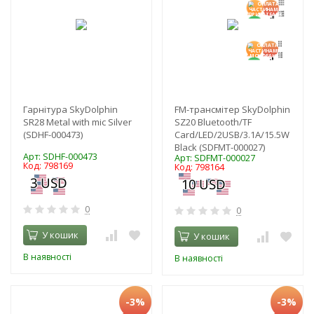
Гарнітура SkyDolphin
FM-трансмітер SkyDolphin
SR28 Metal with mic Silver
SZ20 Bluetooth/TF
(SDHF-000473)
Card/LED/2USB/3.1A/15.5W
Black (SDFMT-000027)
Арт: SDHF-000473
Арт: SDFMT-000027
Код: 798169
Код: 798164
0
0
У кошик
У кошик
В наявності
В наявності
-3%
-3%