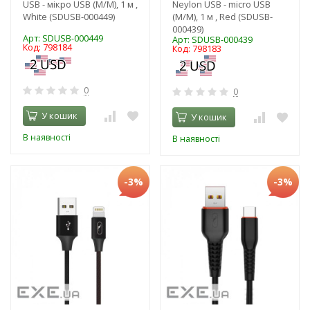
USB - мікро USB (M/M), 1 м ,
Neylon USB - micro USB
White (SDUSB-000449)
(M/M), 1 м , Red (SDUSB-
000439)
Арт: SDUSB-000449
Арт: SDUSB-000439
Код: 798184
Код: 798183
0
0
У кошик
У кошик
В наявності
В наявності
-3%
-3%