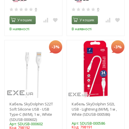
0
0
У кошик
У кошик
В наявності
В наявності
-3%
-3%
Кабель SkyDolphin S22T
Кабель SkyDolphin S02L
Soft Silicone USB - USB
USB - Lightning (M/M), 1 м ,
Type-C (M/M), 1 м , White
White (SDUSB-000586)
(SDUSB-000602)
Арт: SDUSB-000586
Арт: SDUSB-000602
Код: 798191
Код: 798192