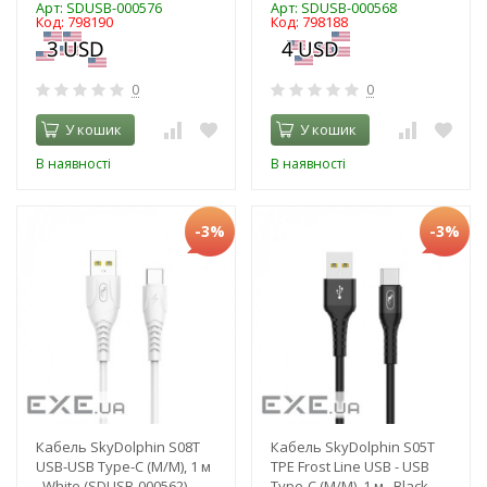
Арт: SDUSB-000576
Арт: SDUSB-000568
Код: 798190
Код: 798188
0
0
У кошик
У кошик
В наявності
В наявності
-3%
-3%
Кабель SkyDolphin S08T
Кабель SkyDolphin S05T
USB-USB Type-C (M/M), 1 м
TPE Frost Line USB - USB
, White (SDUSB-000562)
Type-C (M/M), 1 м , Black