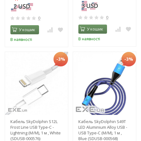
0
0
У кошик
У кошик
В наявності
В наявності
-3%
-3%
Кабель SkyDolphin S12L
Кабель SkyDolphin S49T
Frost Line USB Type-C -
LED Aluminium Alloy USB -
Lightning (M/M), 1 м , White
USB Type-C (M/M), 1 м ,
(SDUSB-000576)
Blue (SDUSB-000568)