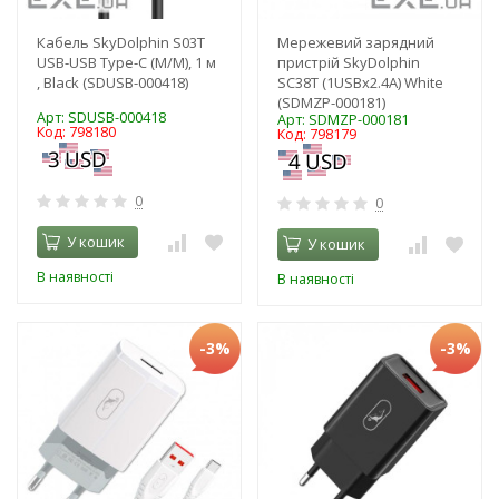
Кабель SkyDolphin S03T
Мережевий зарядний
USB-USB Type-C (M/M), 1 м
пристрій SkyDolphin
, Black (SDUSB-000418)
SC38T (1USBx2.4A) White
(SDMZP-000181)
Арт: SDUSB-000418
Арт: SDMZP-000181
Код: 798180
Код: 798179
0
0
У кошик
У кошик
В наявності
В наявності
-3%
-3%