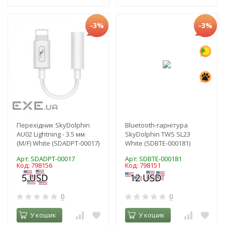
-3%
-3%
Перехідник SkyDolphin
Bluetooth-гарнітура
AU02 Lightning - 3.5 мм
SkyDolphin TWS SL23
(M/F) White (SDADPT-00017)
White (SDBTE-000181)
Арт: SDADPT-00017
Арт: SDBTE-000181
Код: 798156
Код: 798151
0
0
У кошик
У кошик