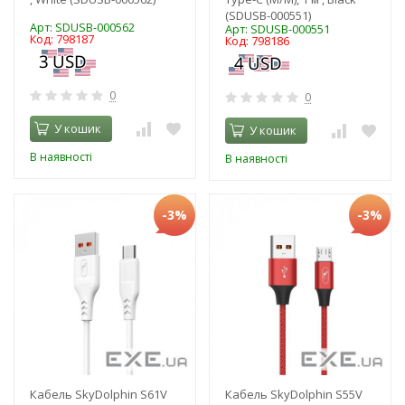
(SDUSB-000551)
Арт: SDUSB-000562
Арт: SDUSB-000551
Код: 798187
Код: 798186
0
0
У кошик
У кошик
В наявності
В наявності
-3%
-3%
Кабель SkyDolphin S61V
Кабель SkyDolphin S55V