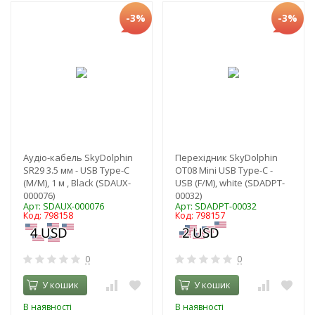
-3%
-3%
Аудіо-кабель SkyDolphin
Перехідник SkyDolphin
SR29 3.5 мм - USB Type-C
OT08 Mini USB Type-C -
(M/M), 1 м , Black (SDAUX-
USB (F/M), white (SDADPT-
000076)
00032)
Арт: SDAUX-000076
Арт: SDADPT-00032
Код: 798158
Код: 798157
0
0
У кошик
У кошик
В наявності
В наявності