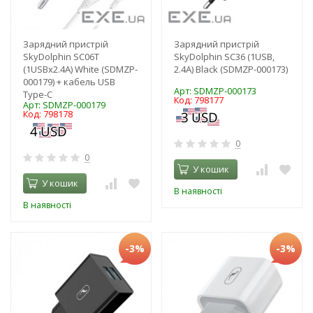
Зарядний пристрій
Зарядний пристрій
SkyDolphin SC06T
SkyDolphin SC36 (1USB,
(1USBx2.4A) White (SDMZP-
2.4A) Black (SDMZP-000173)
000179) + кабель USB
Арт: SDMZP-000173
Type-C
Код: 798177
Арт: SDMZP-000179
Код: 798178
0
0
У кошик
У кошик
В наявності
В наявності
-3%
-3%