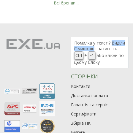
Всі бренди ...
Рейтинг EXE.ua:
4.6
974
90
Помилка у тексті?
Виділи
19
її мишкою
і натисніть
21
Ctrl
+
F1
або клікни по
цьому блоку!
63
СТОРІНКИ
Контакти
Доставка і оплата
Гарантія та сервіс
Сертифікати
Збірка ПК
Відгуки