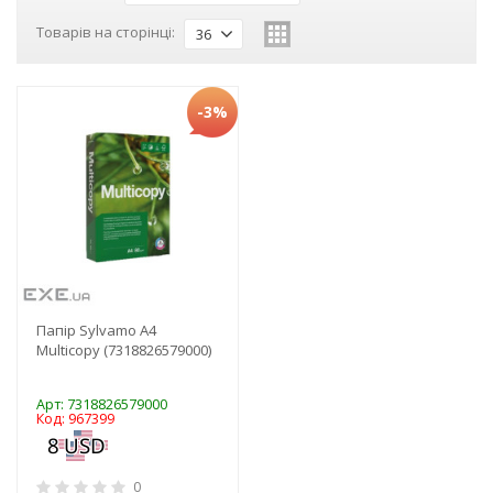
Товарів на сторінці:
36
-3%
Папір Sylvamo A4
Multiсopy (7318826579000)
Арт: 7318826579000
Код: 967399
0